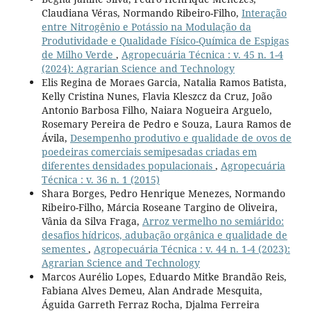
Claudiana Véras, Normando Ribeiro-Filho,
Interação
entre Nitrogênio e Potássio na Modulação da
Produtividade e Qualidade Físico-Química de Espigas
de Milho Verde
,
Agropecuária Técnica : v. 45 n. 1-4
(2024): Agrarian Science and Technology
Elis Regina de Moraes Garcia, Natalia Ramos Batista,
Kelly Cristina Nunes, Flavia Kleszcz da Cruz, João
Antonio Barbosa Filho, Naiara Nogueira Arguelo,
Rosemary Pereira de Pedro e Souza, Laura Ramos de
Ávila,
Desempenho produtivo e qualidade de ovos de
poedeiras comerciais semipesadas criadas em
diferentes densidades populacionais
,
Agropecuária
Técnica : v. 36 n. 1 (2015)
Shara Borges, Pedro Henrique Menezes, Normando
Ribeiro-Filho, Márcia Roseane Targino de Oliveira,
Vânia da Silva Fraga,
Arroz vermelho no semiárido:
desafios hídricos, adubação orgânica e qualidade de
sementes
,
Agropecuária Técnica : v. 44 n. 1-4 (2023):
Agrarian Science and Technology
Marcos Aurélio Lopes, Eduardo Mitke Brandão Reis,
Fabiana Alves Demeu, Alan Andrade Mesquita,
Águida Garreth Ferraz Rocha, Djalma Ferreira