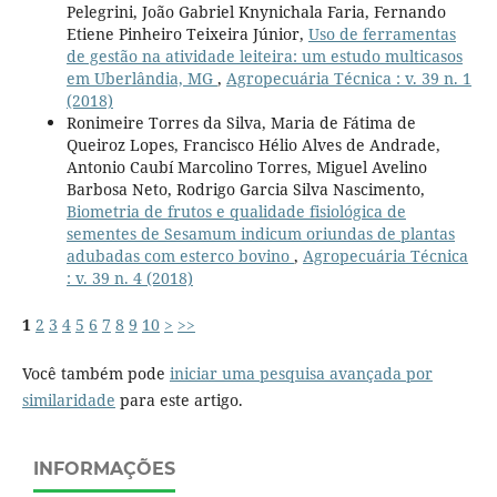
Pelegrini, João Gabriel Knynichala Faria, Fernando
Etiene Pinheiro Teixeira Júnior,
Uso de ferramentas
de gestão na atividade leiteira: um estudo multicasos
em Uberlândia, MG
,
Agropecuária Técnica : v. 39 n. 1
(2018)
Ronimeire Torres da Silva, Maria de Fátima de
Queiroz Lopes, Francisco Hélio Alves de Andrade,
Antonio Caubí Marcolino Torres, Miguel Avelino
Barbosa Neto, Rodrigo Garcia Silva Nascimento,
Biometria de frutos e qualidade fisiológica de
sementes de Sesamum indicum oriundas de plantas
adubadas com esterco bovino
,
Agropecuária Técnica
: v. 39 n. 4 (2018)
1
2
3
4
5
6
7
8
9
10
>
>>
Você também pode
iniciar uma pesquisa avançada por
similaridade
para este artigo.
INFORMAÇÕES