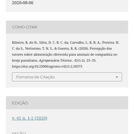
2020-08-06
COMO CITAR
Ribeiro, R. do N., Silva, D. C. B. C. da, Carvalho, L. R. R. A., Pereira, H.
C. da S., Veríssimo, T. N. S., & Guerra, R. R. (2020). Percepção dos
tutores sobre alimentação oferecida para animais de companhia no
brejo paraibano.
Agropecuária Técnica
,
41
(1-2), 25–35.
https://doi.org/10.25066/agrotec.v41i1-2.50373
Fomatos de Citação
EDIÇÃO
v. 41 n. 1-2 (2020)
SEÇÃO