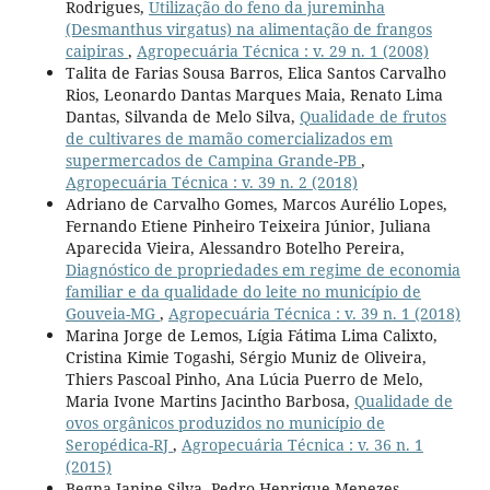
Rodrigues,
Utilização do feno da jureminha
(Desmanthus virgatus) na alimentação de frangos
caipiras
,
Agropecuária Técnica : v. 29 n. 1 (2008)
Talita de Farias Sousa Barros, Elica Santos Carvalho
Rios, Leonardo Dantas Marques Maia, Renato Lima
Dantas, Silvanda de Melo Silva,
Qualidade de frutos
de cultivares de mamão comercializados em
supermercados de Campina Grande-PB
,
Agropecuária Técnica : v. 39 n. 2 (2018)
Adriano de Carvalho Gomes, Marcos Aurélio Lopes,
Fernando Etiene Pinheiro Teixeira Júnior, Juliana
Aparecida Vieira, Alessandro Botelho Pereira,
Diagnóstico de propriedades em regime de economia
familiar e da qualidade do leite no município de
Gouveia-MG
,
Agropecuária Técnica : v. 39 n. 1 (2018)
Marina Jorge de Lemos, Lígia Fátima Lima Calixto,
Cristina Kimie Togashi, Sérgio Muniz de Oliveira,
Thiers Pascoal Pinho, Ana Lúcia Puerro de Melo,
Maria Ivone Martins Jacintho Barbosa,
Qualidade de
ovos orgânicos produzidos no município de
Seropédica-RJ
,
Agropecuária Técnica : v. 36 n. 1
(2015)
Begna Janine Silva, Pedro Henrique Menezes,