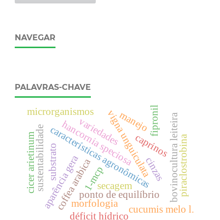
NAVEGAR
PALAVRAS-CHAVE
fipronil
microrganismos
vigna unguiculata
manejo
bovinocultura leiteira
variedades
hancornia speciosa
características agronômicas
sustentabilidade
cicer arietinum
caprinos
piraclostrobina
substrato
aparência gera
cinzas
coffea arabica
1-mcp
secagem
ponto de equilíbrio
morfologia
cucumis melo l.
déficit hídrico