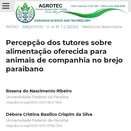
INÍCIO
/
ARQUIVOS
/
V. 41 N. 1-2 (2020)
/
Medicina Veterinária
Percepção dos tutores sobre
alimentação oferecida para
animais de companhia no brejo
paraibano
Rosana do Nascimento Ribeiro
Universidade Federal da Paraíba
https://orcid.org/0000-0001-6541-1634
Débora Cristina Basílico Crispim da Silva
Universidade Federal da Paraíba
https://orcid.org/0000-0001-6756-7341