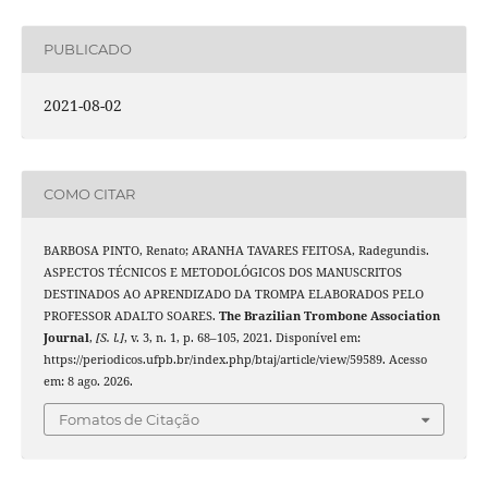
PUBLICADO
2021-08-02
COMO CITAR
BARBOSA PINTO, Renato; ARANHA TAVARES FEITOSA, Radegundis.
ASPECTOS TÉCNICOS E METODOLÓGICOS DOS MANUSCRITOS
DESTINADOS AO APRENDIZADO DA TROMPA ELABORADOS PELO
PROFESSOR ADALTO SOARES.
The Brazilian Trombone Association
Journal
,
[S. l.]
, v. 3, n. 1, p. 68–105, 2021. Disponível em:
https://periodicos.ufpb.br/index.php/btaj/article/view/59589. Acesso
em: 8 ago. 2026.
Fomatos de Citação