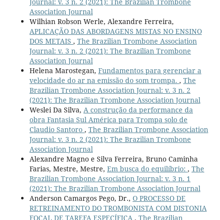
Journal: v. 3 n. 2 (2021): The Brazilian Trombone
Association Journal
Wilhian Robson Werle, Alexandre Ferreira,
APLICAÇÃO DAS ABORDAGENS MISTAS NO ENSINO
DOS METAIS
,
The Brazilian Trombone Association
Journal: v. 3 n. 2 (2021): The Brazilian Trombone
Association Journal
Helena Marostegan,
Fundamentos para gerenciar a
velocidade do ar na emissão do som trompa.
,
The
Brazilian Trombone Association Journal: v. 3 n. 2
(2021): The Brazilian Trombone Association Journal
Weslei Da Silva,
A construção da performance da
obra Fantasia Sul América para Trompa solo de
Claudio Santoro
,
The Brazilian Trombone Association
Journal: v. 3 n. 2 (2021): The Brazilian Trombone
Association Journal
Alexandre Magno e Silva Ferreira, Bruno Caminha
Farias, Mestre, Mestre,
Em busca do equilíbrio:
,
The
Brazilian Trombone Association Journal: v. 3 n. 1
(2021): The Brazilian Trombone Association Journal
Anderson Camargos Pego, Dr.,
O PROCESSO DE
RETREINAMENTO DO TROMBONISTA COM DISTONIA
FOCAL DE TAREFA ESPECÍFICA
,
The Brazilian