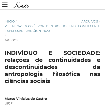
INÍCIO
/
ARQUIVOS
/
V. 1 N. 24: DOSSIÊ POR DENTRO DO IFPB: CONHECER E
EXPRESSAR – JAN./JUN. 2020
/
ARTIGOS
INDIVÍDUO E SOCIEDADE:
relações de continuidades e
descontinuidades da
antropologia filosófica nas
ciências sociais
Marco Vinicius de Castro
UFJF