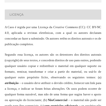
LICENÇA
A Caos é regida por uma Licença da
Creative Commons
(CC): CC BY-NC
4.0, aplicada a revistas eletrônicas, com a qual os autores declaram
concordar ao fazer a submissão. Os autores retêm os direitos autorais e os de
publicação completos.
Segundo essa licença, os autores são os detentores dos direitos autorais
(copyright) de seus textos, e concedem direitos de uso para outros, podendo
qualquer usuário copiar e redistribuir o material em qualquer suporte ou
formato, remixar, transformar e criar a partir do material, ou usá-lo de
qualquer outro propósito lícito, observando os seguintes termos: (a)
atribuição
– o usuário deve atribuir o devido crédito, fornecer um link para
a licença, e indicar se foram feitas alterações. Os usos podem ocorrer de
qualquer forma razoável, mas não de uma forma que sugira haver o apoio
ou aprovação do licenciante; (b)
NãoComercial
– o material não pode ser
usado para fins comerciais; (c)
sem restrições adicionais
– os usuários não