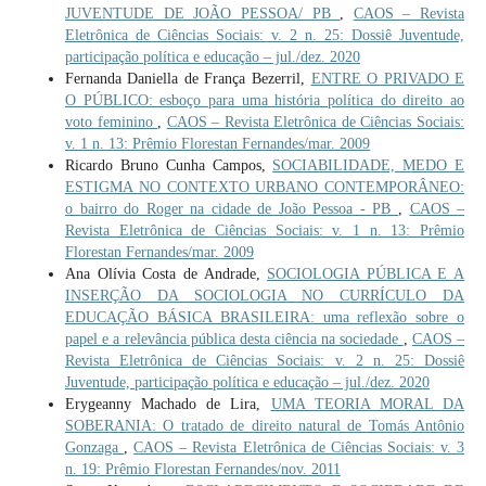
JUVENTUDE DE JOÃO PESSOA/ PB
,
CAOS – Revista
Eletrônica de Ciências Sociais: v. 2 n. 25: Dossiê Juventude,
participação política e educação – jul./dez. 2020
Fernanda Daniella de França Bezerril,
ENTRE O PRIVADO E
O PÚBLICO: esboço para uma história política do direito ao
voto feminino
,
CAOS – Revista Eletrônica de Ciências Sociais:
v. 1 n. 13: Prêmio Florestan Fernandes/mar. 2009
Ricardo Bruno Cunha Campos,
SOCIABILIDADE, MEDO E
ESTIGMA NO CONTEXTO URBANO CONTEMPORÂNEO:
o bairro do Roger na cidade de João Pessoa - PB
,
CAOS –
Revista Eletrônica de Ciências Sociais: v. 1 n. 13: Prêmio
Florestan Fernandes/mar. 2009
Ana Olívia Costa de Andrade,
SOCIOLOGIA PÚBLICA E A
INSERÇÃO DA SOCIOLOGIA NO CURRÍCULO DA
EDUCAÇÃO BÁSICA BRASILEIRA: uma reflexão sobre o
papel e a relevância pública desta ciência na sociedade
,
CAOS –
Revista Eletrônica de Ciências Sociais: v. 2 n. 25: Dossiê
Juventude, participação política e educação – jul./dez. 2020
Erygeanny Machado de Lira,
UMA TEORIA MORAL DA
SOBERANIA: O tratado de direito natural de Tomás Antônio
Gonzaga
,
CAOS – Revista Eletrônica de Ciências Sociais: v. 3
n. 19: Prêmio Florestan Fernandes/nov. 2011