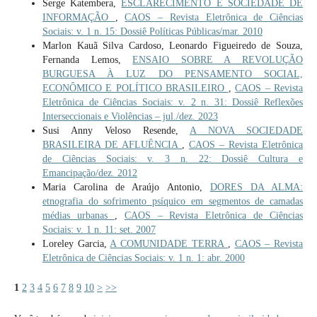
Serge Katembera,
ESCLARECIMENTO E SOCIEDADE DE
INFORMAÇÃO
,
CAOS – Revista Eletrônica de Ciências
Sociais: v. 1 n. 15: Dossiê Políticas Públicas/mar. 2010
Marlon Kauã Silva Cardoso, Leonardo Figueiredo de Souza,
Fernanda Lemos,
ENSAIO SOBRE A REVOLUÇÃO
BURGUESA À LUZ DO PENSAMENTO SOCIAL,
ECONÔMICO E POLÍTICO BRASILEIRO
,
CAOS – Revista
Eletrônica de Ciências Sociais: v. 2 n. 31: Dossiê Reflexões
Interseccionais e Violências – jul./dez. 2023
Susi Anny Veloso Resende,
A NOVA SOCIEDADE
BRASILEIRA DE AFLUÊNCIA
,
CAOS – Revista Eletrônica
de Ciências Sociais: v. 3 n. 22: Dossiê Cultura e
Emancipação/dez. 2012
Maria Carolina de Araújo Antonio,
DORES DA ALMA:
etnografia do sofrimento psíquico em segmentos de camadas
médias urbanas
,
CAOS – Revista Eletrônica de Ciências
Sociais: v. 1 n. 11: set. 2007
Loreley Garcia,
A COMUNIDADE TERRA
,
CAOS – Revista
Eletrônica de Ciências Sociais: v. 1 n. 1: abr. 2000
1
2
3
4
5
6
7
8
9
10
>
>>