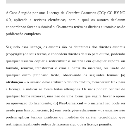
A Caos é regida por uma Licença da
Creative Commons
(CC): CC BY-NC
4.0, aplicada a revistas eletrônicas, com a qual os autores declaram
concordar ao fazer a submissão. Os autores retêm os direitos autorais e os de
publicação completos.
Segundo essa licença, os autores são os detentores dos direitos autorais
(copyright) de seus textos, e concedem direitos de uso para outros, podendo
qualquer usuário copiar e redistribuir o material em qualquer suporte ou
formato, remixar, transformar e criar a partir do material, ou usá-lo de
qualquer outro propósito lícito, observando os seguintes termos: (a)
atribuição
– o usuário deve atribuir o devido crédito, fornecer um link para
a licença, e indicar se foram feitas alterações. Os usos podem ocorrer de
qualquer forma razoável, mas não de uma forma que sugira haver o apoio
ou aprovação do licenciante; (b)
NãoComercial
– o material não pode ser
usado para fins comerciais; (c)
sem restrições adicionais
– os usuários não
podem aplicar termos jurídicos ou medidas de caráter tecnológico que
restrinjam legalmente outros de fazerem algo que a licença permita.