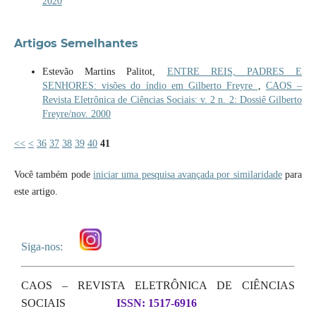
2020
Artigos Semelhantes
Estevão Martins Palitot,
ENTRE REIS, PADRES E
SENHORES: visões do índio em Gilberto Freyre
,
CAOS –
Revista Eletrônica de Ciências Sociais: v. 2 n. 2: Dossiê Gilberto
Freyre/nov. 2000
<<
<
36
37
38
39
40
41
Você também pode
iniciar uma pesquisa avançada por similaridade
para
este artigo.
Siga-nos:
CAOS – REVISTA ELETRÔNICA DE CIÊNCIAS
SOCIAIS
ISSN: 1517-6916