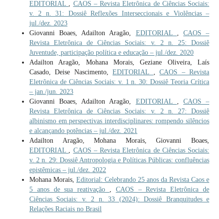
EDITORIAL
,
CAOS – Revista Eletrônica de Ciências Sociais:
v. 2 n. 31: Dossiê Reflexões Interseccionais e Violências –
jul./dez. 2023
Giovanni Boaes, Adailton Aragão,
EDITORIAL
,
CAOS –
Revista Eletrônica de Ciências Sociais: v. 2 n. 25: Dossiê
Juventude, participação política e educação – jul./dez. 2020
Adailton Aragão, Mohana Morais, Geziane Oliveira, Laís
Casado, Deise Nascimento,
EDITORIAL
,
CAOS – Revista
Eletrônica de Ciências Sociais: v. 1 n. 30: Dossiê Teoria Crítica
– jan./jun. 2023
Giovanni Boaes, Adailton Aragão,
EDITORIAL
,
CAOS –
Revista Eletrônica de Ciências Sociais: v. 2 n. 27: Dossiê
albinismo em perspectivas interdisciplinares: rompendo silêncios
e alcançando potências – jul./dez. 2021
Adailton Aragão, Mohana Morais, Giovanni Boaes,
EDITORIAL
,
CAOS – Revista Eletrônica de Ciências Sociais:
v. 2 n. 29: Dossiê Antropologia e Políticas Públicas: confluências
epistêmicas – jul./dez. 2022
Mohana Morais,
Editorial: Celebrando 25 anos da Revista Caos e
5 anos de sua reativação
,
CAOS – Revista Eletrônica de
Ciências Sociais: v. 2 n. 33 (2024): Dossiê Branquitudes e
Relações Raciais no Brasil