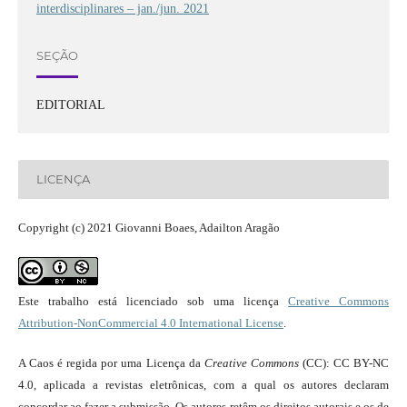
interdisciplinares – jan./jun. 2021
SEÇÃO
EDITORIAL
LICENÇA
Copyright (c) 2021 Giovanni Boaes, Adailton Aragão
Este trabalho está licenciado sob uma licença
Creative Commons
Attribution-NonCommercial 4.0 International License
.
A Caos é regida por uma Licença da
Creative Commons
(CC): CC BY-NC
4.0, aplicada a revistas eletrônicas, com a qual os autores declaram
concordar ao fazer a submissão. Os autores retêm os direitos autorais e os de