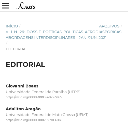
INÍCIO
/
ARQUIVOS
/
V. 1 N. 26: DOSSIÊ POÉTICAS POLÍTICAS AFRODIASPÓRICAS:
ABORDAGENS INTERDISCIPLINARES – JAN./JUN. 2021
/
EDITORIAL
EDITORIAL
Giovanni Boaes
Universidade Federal da Paraíba (UFPB)
https://orcid.org/0000-0003-4022-7165
Adailton Aragão
Universidade Federal de Mato Grosso (UFMT)
https://orcid.org/0000-0002-5690-6069