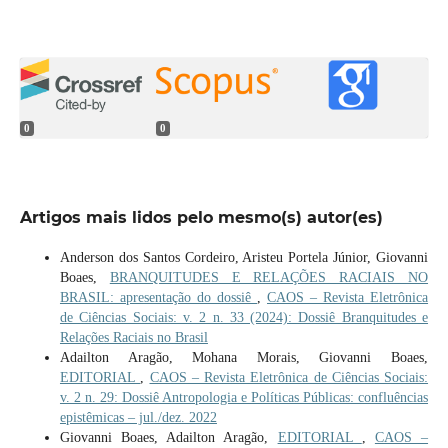
0
0
Artigos mais lidos pelo mesmo(s) autor(es)
Anderson dos Santos Cordeiro, Aristeu Portela Júnior, Giovanni
Boaes,
BRANQUITUDES E RELAÇÕES RACIAIS NO
BRASIL: apresentação do dossiê
,
CAOS – Revista Eletrônica
de Ciências Sociais: v. 2 n. 33 (2024): Dossiê Branquitudes e
Relações Raciais no Brasil
Adailton Aragão, Mohana Morais, Giovanni Boaes,
EDITORIAL
,
CAOS – Revista Eletrônica de Ciências Sociais:
v. 2 n. 29: Dossiê Antropologia e Políticas Públicas: confluências
epistêmicas – jul./dez. 2022
Giovanni Boaes, Adailton Aragão,
EDITORIAL
,
CAOS –