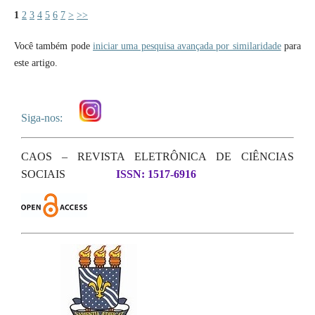
1
2
3
4
5
6
7
>
>>
Você também pode
iniciar uma pesquisa avançada por similaridade
para
este artigo.
Siga-nos:
CAOS – REVISTA ELETRÔNICA DE CIÊNCIAS
SOCIAIS
ISSN: 1517-6916