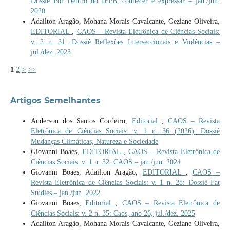
Dossiê Por Dentro do IFPB: conhecer e expressar – jan./jun.
2020
Adailton Aragão, Mohana Morais Cavalcante, Geziane Oliveira,
EDITORIAL
,
CAOS – Revista Eletrônica de Ciências Sociais:
v. 2 n. 31: Dossiê Reflexões Interseccionais e Violências –
jul./dez. 2023
1
2
>
>>
Artigos Semelhantes
Anderson dos Santos Cordeiro,
Editorial
,
CAOS – Revista
Eletrônica de Ciências Sociais: v. 1 n. 36 (2026): Dossiê
Mudanças Climáticas, Natureza e Sociedade
Giovanni Boaes,
EDITORIAL
,
CAOS – Revista Eletrônica de
Ciências Sociais: v. 1 n. 32: CAOS – jan./jun. 2024
Giovanni Boaes, Adailton Aragão,
EDITORIAL
,
CAOS –
Revista Eletrônica de Ciências Sociais: v. 1 n. 28: Dossiê Fat
Studies – jan./jun. 2022
Giovanni Boaes,
Editorial
,
CAOS – Revista Eletrônica de
Ciências Sociais: v. 2 n. 35: Caos, ano 26, jul./dez. 2025
Adailton Aragão, Mohana Morais Cavalcante, Geziane Oliveira,