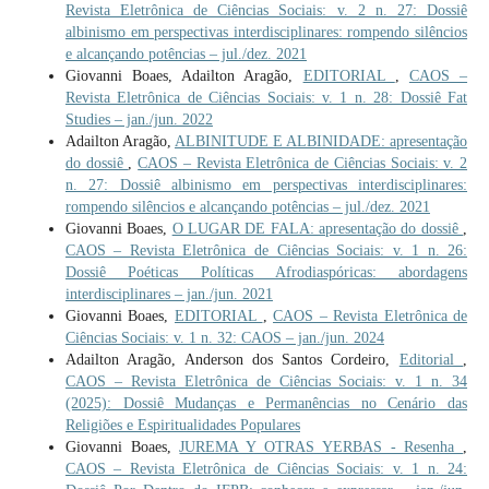
Revista Eletrônica de Ciências Sociais: v. 2 n. 27: Dossiê
albinismo em perspectivas interdisciplinares: rompendo silêncios
e alcançando potências – jul./dez. 2021
Giovanni Boaes, Adailton Aragão,
EDITORIAL
,
CAOS –
Revista Eletrônica de Ciências Sociais: v. 1 n. 28: Dossiê Fat
Studies – jan./jun. 2022
Adailton Aragão,
ALBINITUDE E ALBINIDADE: apresentação
do dossiê
,
CAOS – Revista Eletrônica de Ciências Sociais: v. 2
n. 27: Dossiê albinismo em perspectivas interdisciplinares:
rompendo silêncios e alcançando potências – jul./dez. 2021
Giovanni Boaes,
O LUGAR DE FALA: apresentação do dossiê
,
CAOS – Revista Eletrônica de Ciências Sociais: v. 1 n. 26:
Dossiê Poéticas Políticas Afrodiaspóricas: abordagens
interdisciplinares – jan./jun. 2021
Giovanni Boaes,
EDITORIAL
,
CAOS – Revista Eletrônica de
Ciências Sociais: v. 1 n. 32: CAOS – jan./jun. 2024
Adailton Aragão, Anderson dos Santos Cordeiro,
Editorial
,
CAOS – Revista Eletrônica de Ciências Sociais: v. 1 n. 34
(2025): Dossiê Mudanças e Permanências no Cenário das
Religiões e Espiritualidades Populares
Giovanni Boaes,
JUREMA Y OTRAS YERBAS - Resenha
,
CAOS – Revista Eletrônica de Ciências Sociais: v. 1 n. 24: