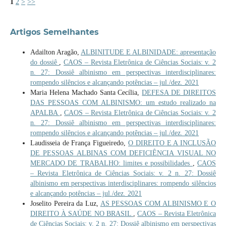
1
2
>
>>
Artigos Semelhantes
Adailton Aragão,
ALBINITUDE E ALBINIDADE: apresentação
do dossiê
,
CAOS – Revista Eletrônica de Ciências Sociais: v. 2
n. 27: Dossiê albinismo em perspectivas interdisciplinares:
rompendo silêncios e alcançando potências – jul./dez. 2021
Maria Helena Machado Santa Cecília,
DEFESA DE DIREITOS
DAS PESSOAS COM ALBINISMO: um estudo realizado na
APALBA
,
CAOS – Revista Eletrônica de Ciências Sociais: v. 2
n. 27: Dossiê albinismo em perspectivas interdisciplinares:
rompendo silêncios e alcançando potências – jul./dez. 2021
Laudisseia de França Figueiredo,
O DIREITO E A INCLUSÃO
DE PESSOAS ALBINAS COM DEFICIÊNCIA VISUAL NO
MERCADO DE TRABALHO: limites e possibilidades
,
CAOS
– Revista Eletrônica de Ciências Sociais: v. 2 n. 27: Dossiê
albinismo em perspectivas interdisciplinares: rompendo silêncios
e alcançando potências – jul./dez. 2021
Joselito Pereira da Luz,
AS PESSOAS COM ALBINISMO E O
DIREITO À SAÚDE NO BRASIL
,
CAOS – Revista Eletrônica
de Ciências Sociais: v. 2 n. 27: Dossiê albinismo em perspectivas