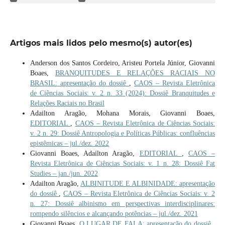
Artigos mais lidos pelo mesmo(s) autor(es)
Anderson dos Santos Cordeiro, Aristeu Portela Júnior, Giovanni
Boaes,
BRANQUITUDES E RELAÇÕES RACIAIS NO
BRASIL: apresentação do dossiê
,
CAOS – Revista Eletrônica
de Ciências Sociais: v. 2 n. 33 (2024): Dossiê Branquitudes e
Relações Raciais no Brasil
Adailton Aragão, Mohana Morais, Giovanni Boaes,
EDITORIAL
,
CAOS – Revista Eletrônica de Ciências Sociais:
v. 2 n. 29: Dossiê Antropologia e Políticas Públicas: confluências
epistêmicas – jul./dez. 2022
Giovanni Boaes, Adailton Aragão,
EDITORIAL
,
CAOS –
Revista Eletrônica de Ciências Sociais: v. 1 n. 28: Dossiê Fat
Studies – jan./jun. 2022
Adailton Aragão,
ALBINITUDE E ALBINIDADE: apresentação
do dossiê
,
CAOS – Revista Eletrônica de Ciências Sociais: v. 2
n. 27: Dossiê albinismo em perspectivas interdisciplinares:
rompendo silêncios e alcançando potências – jul./dez. 2021
Giovanni Boaes,
O LUGAR DE FALA: apresentação do dossiê
,