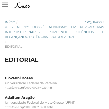
INÍCIO
/
ARQUIVOS
/
V. 2 N. 27: DOSSIÊ ALBINISMO EM PERSPECTIVAS
INTERDISCIPLINARES: ROMPENDO SILÊNCIOS E
ALCANÇANDO POTÊNCIAS – JUL./DEZ. 2021
/
EDITORIAL
EDITORIAL
Giovanni Boaes
Universidade Federal da Paraíba
https://orcid.org/0000-0003-4022-7165
Adailton Aragão
Universidade Federal de Mato Grosso (UFMT)
https://orcid.org/0000-0002-5690-6069