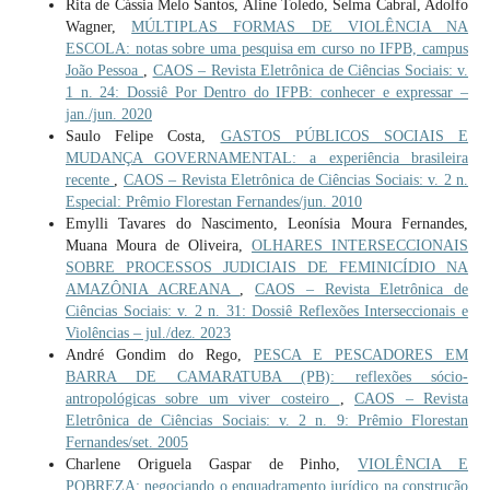
Rita de Cássia Melo Santos, Aline Toledo, Selma Cabral, Adolfo
Wagner,
MÚLTIPLAS FORMAS DE VIOLÊNCIA NA
ESCOLA: notas sobre uma pesquisa em curso no IFPB, campus
João Pessoa
,
CAOS – Revista Eletrônica de Ciências Sociais: v.
1 n. 24: Dossiê Por Dentro do IFPB: conhecer e expressar –
jan./jun. 2020
Saulo Felipe Costa,
GASTOS PÚBLICOS SOCIAIS E
MUDANÇA GOVERNAMENTAL: a experiência brasileira
recente
,
CAOS – Revista Eletrônica de Ciências Sociais: v. 2 n.
Especial: Prêmio Florestan Fernandes/jun. 2010
Emylli Tavares do Nascimento, Leonísia Moura Fernandes,
Muana Moura de Oliveira,
OLHARES INTERSECCIONAIS
SOBRE PROCESSOS JUDICIAIS DE FEMINICÍDIO NA
AMAZÔNIA ACREANA
,
CAOS – Revista Eletrônica de
Ciências Sociais: v. 2 n. 31: Dossiê Reflexões Interseccionais e
Violências – jul./dez. 2023
André Gondim do Rego,
PESCA E PESCADORES EM
BARRA DE CAMARATUBA (PB): reflexões sócio-
antropológicas sobre um viver costeiro
,
CAOS – Revista
Eletrônica de Ciências Sociais: v. 2 n. 9: Prêmio Florestan
Fernandes/set. 2005
Charlene Origuela Gaspar de Pinho,
VIOLÊNCIA E
POBREZA: negociando o enquadramento jurídico na construção