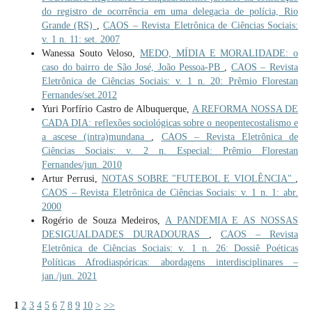
do registro de ocorrência em uma delegacia de polícia, Rio
Grande (RS)
,
CAOS – Revista Eletrônica de Ciências Sociais:
v. 1 n. 11: set. 2007
Wanessa Souto Veloso,
MEDO, MÍDIA E MORALIDADE: o
caso do bairro de São José, João Pessoa-PB
,
CAOS – Revista
Eletrônica de Ciências Sociais: v. 1 n. 20: Prêmio Florestan
Fernandes/set.2012
Yuri Porfírio Castro de Albuquerque,
A REFORMA NOSSA DE
CADA DIA: reflexões sociológicas sobre o neopentecostalismo e
a ascese (intra)mundana
,
CAOS – Revista Eletrônica de
Ciências Sociais: v. 2 n. Especial: Prêmio Florestan
Fernandes/jun. 2010
Artur Perrusi,
NOTAS SOBRE "FUTEBOL E VIOLÊNCIA"
,
CAOS – Revista Eletrônica de Ciências Sociais: v. 1 n. 1: abr.
2000
Rogério de Souza Medeiros,
A PANDEMIA E AS NOSSAS
DESIGUALDADES DURADOURAS
,
CAOS – Revista
Eletrônica de Ciências Sociais: v. 1 n. 26: Dossiê Poéticas
Políticas Afrodiaspóricas: abordagens interdisciplinares –
jan./jun. 2021
1
2
3
4
5
6
7
8
9
10
>
>>