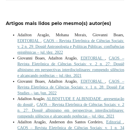
Artigos mais lidos pelo mesmo(s) autor(es)
Adailton Aragão, Mohana Morais, Giovanni Boaes,
EDITORIAL
,
CAOS – Revista Eletrônica de Ciências Sociais:
v. 2 n. 29: Dossiê Antropologia e Políticas Públicas: confluências
epistêmicas – jul./dez. 2022
Giovanni Boaes, Adailton Aragão,
EDITORIAL
,
CAOS –
Revista Eletrônica de Ciências Sociais: v. 2 n. 27: Dossiê
albinismo em perspectivas interdisciplinares: rompendo silêncios
e alcançando potências – jul./dez. 2021
Giovanni Boaes, Adailton Aragão,
EDITORIAL
,
CAOS –
Revista Eletrônica de Ciências Sociais: v. 1 n. 28: Dossiê Fat
Studies – jan./jun. 2022
Adailton Aragão,
ALBINITUDE E ALBINIDADE: apresentação
do dossiê
,
CAOS – Revista Eletrônica de Ciências Sociais: v. 2
n. 27: Dossiê albinismo em perspectivas interdisciplinares:
rompendo silêncios e alcançando potências – jul./dez. 2021
Adailton Aragão, Anderson dos Santos Cordeiro,
Editorial
,
CAOS – Revista Eletrônica de Ciências Sociais: v. 1 n. 34