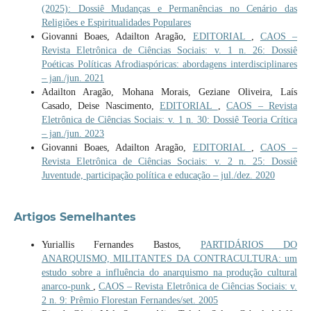
(2025): Dossiê Mudanças e Permanências no Cenário das
Religiões e Espiritualidades Populares
Giovanni Boaes, Adailton Aragão,
EDITORIAL
,
CAOS –
Revista Eletrônica de Ciências Sociais: v. 1 n. 26: Dossiê
Poéticas Políticas Afrodiaspóricas: abordagens interdisciplinares
– jan./jun. 2021
Adailton Aragão, Mohana Morais, Geziane Oliveira, Laís
Casado, Deise Nascimento,
EDITORIAL
,
CAOS – Revista
Eletrônica de Ciências Sociais: v. 1 n. 30: Dossiê Teoria Crítica
– jan./jun. 2023
Giovanni Boaes, Adailton Aragão,
EDITORIAL
,
CAOS –
Revista Eletrônica de Ciências Sociais: v. 2 n. 25: Dossiê
Juventude, participação política e educação – jul./dez. 2020
Artigos Semelhantes
Yuriallis Fernandes Bastos,
PARTIDÁRIOS DO
ANARQUISMO, MILITANTES DA CONTRACULTURA: um
estudo sobre a influência do anarquismo na produção cultural
anarco-punk
,
CAOS – Revista Eletrônica de Ciências Sociais: v.
2 n. 9: Prêmio Florestan Fernandes/set. 2005