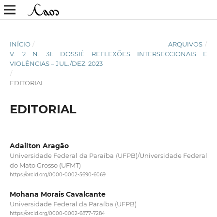
INÍCIO
/
ARQUIVOS
/
V. 2 N. 31: DOSSIÊ REFLEXÕES INTERSECCIONAIS E
VIOLÊNCIAS – JUL./DEZ. 2023
/
EDITORIAL
EDITORIAL
Adailton Aragão
Universidade Federal da Paraíba (UFPB)/Universidade Federal
do Mato Grosso (UFMT)
https://orcid.org/0000-0002-5690-6069
Mohana Morais Cavalcante
Universidade Federal da Paraíba (UFPB)
https://orcid.org/0000-0002-6877-7284