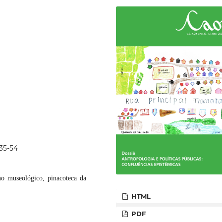
p35-54
ano museológico, pinacoteca da
HTML
PDF