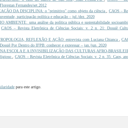
 Florestan Fernandes/set.2012
ÃO DA DISCIPLINA: o "primitivo" como objeto da ciência
,
CAOS – Rev
Juventude, participação política e educação – jul./dez. 2020
MBIENTE: uma análise da política pública e sustentabilidade socioambi
,
CAOS – Revista Eletrônica de Ciências Sociais: v. 2 n. 21: Dossiê Cult
ROPOLOGIA, REFLEXÃO E AÇÃO: entrevista com Luciana Chianca
,
CA
: Dossiê Por Dentro do IFPB: conhecer e expressar – jan./jun. 2020
 NA ESCOLA E A INVISIBILIZAÇÃO DAS CULTURAS AFRO-BRASILEI
eligioso
,
CAOS – Revista Eletrônica de Ciências Sociais: v. 2 n. 35: Caos, an
ilaridade
para este artigo.