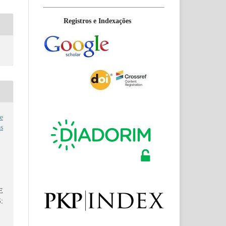
Registros e Indexações
e
s
E
: