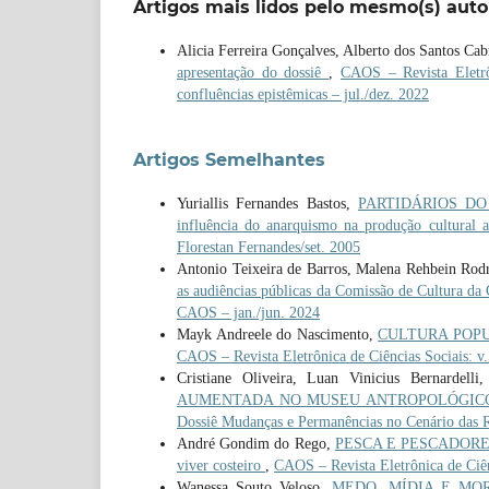
Artigos mais lidos pelo mesmo(s) auto
Alicia Ferreira Gonçalves, Alberto dos Santos Cab
apresentação do dossiê
,
CAOS – Revista Eletrôn
confluências epistêmicas – jul./dez. 2022
Artigos Semelhantes
Yuriallis Fernandes Bastos,
PARTIDÁRIOS DO
influência do anarquismo na produção cultural
Florestan Fernandes/set. 2005
Antonio Teixeira de Barros, Malena Rehbein Rodr
as audiências públicas da Comissão de Cultura d
CAOS – jan./jun. 2024
Mayk Andreele do Nascimento,
CULTURA POPULA
CAOS – Revista Eletrônica de Ciências Sociais: v.
Cristiane Oliveira, Luan Vinicius Bernardelli
AUMENTADA NO MUSEU ANTROPOLÓGIC
Dossiê Mudanças e Permanências no Cenário das Re
André Gondim do Rego,
PESCA E PESCADORES 
viver costeiro
,
CAOS – Revista Eletrônica de Ciênc
Wanessa Souto Veloso,
MEDO, MÍDIA E MORAL