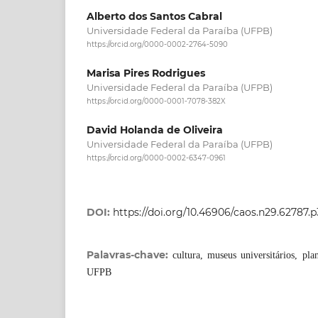
Alberto dos Santos Cabral
Universidade Federal da Paraíba (UFPB)
https://orcid.org/0000-0002-2764-5090
Marisa Pires Rodrigues
Universidade Federal da Paraíba (UFPB)
https://orcid.org/0000-0001-7078-382X
David Holanda de Oliveira
Universidade Federal da Paraíba (UFPB)
https://orcid.org/0000-0002-6347-0961
DOI:
https://doi.org/10.46906/caos.n29.62787.
Palavras-chave:
cultura, museus universitários, pl
UFPB