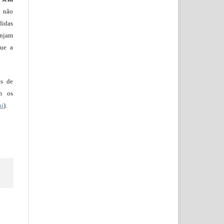
s não
didas
injam
que a
es de
em os
ui
).