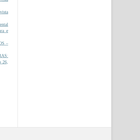
ista
ental
ura e
OS –
RAS:
o 26,