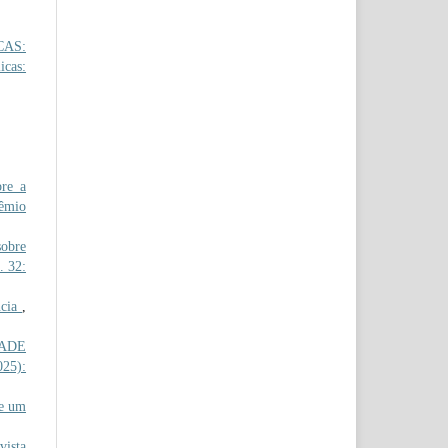
CAS:
icas:
re a
rêmio
obre
. 32:
ncia
,
ADE
025):
e um
ista