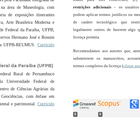
restrições adicionais
– os usuário
a na área de Museologia, com
podem aplicar termos jurídicos ou me
a de exposições itinerantes
de caráter tecnológico que restr
ra, Arte Brasileira Moderna e
legalmente outros de fazerem algo 
de Federal da Paraíba, UFPB,
licença permita.
cervos Hermano José e Rossini
s da UFPB-REUMUS.
Currículo
Recomendamos aos autores que, ant
submeterem os manuscritos, acess
eral da Paraíba (UFPB)
termos completos da licença (
clique aq
Federal Rural de Pernambuco
la Universidade Federal de
ntro de Ciências Agrárias da
e Geociências, com ênfase em
iental e patrimonial.
Currículo
0
0