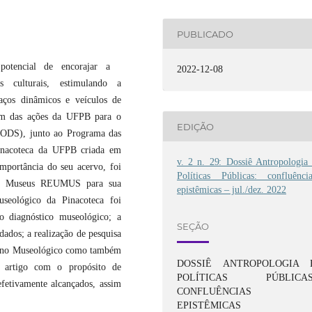
PUBLICADO
 o potencial de encorajar a
2022-12-08
os culturais, estimulando a
ços dinâmicos e veículos de
pam das ações da UFPB para o
EDIÇÃO
 (ODS), junto ao Programa das
inacoteca da UFPB criada em
v. 2 n. 29: Dossiê Antropologia 
mportância do seu acervo, foi
Políticas Públicas: confluência
 de Museus REUMUS para sua
epistêmicas – jul./dez. 2022
seológico da Pinacoteca foi
o diagnóstico museológico; a
SEÇÃO
dados; a realização de pesquisa
 Plano Museológico como também
DOSSIÊ ANTROPOLOGIA 
te artigo com o propósito de
POLÍTICAS PÚBLICAS
efetivamente alcançados, assim
CONFLUÊNCIAS
EPISTÊMICAS