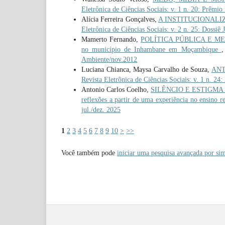
Eletrônica de Ciências Sociais: v. 1 n. 20: Prêmio
Alícia Ferreira Gonçalves,
A INSTITUCIONALIZAÇ
Eletrônica de Ciências Sociais: v. 2 n. 25: Dossiê 
Mamerto Fernando,
POLÍTICA PÚBLICA E MEIO A
no município de Inhambane em Moçambique
Ambiente/nov.2012
Luciana Chianca, Maysa Carvalho de Souza,
ANT
Revista Eletrônica de Ciências Sociais: v. 1 n. 24
Antonio Carlos Coelho,
SILÊNCIO E ESTIGMA
reflexões a partir de uma experiência no ensino r
jul./dez. 2025
1
2
3
4
5
6
7
8
9
10
>
>>
Você também pode
iniciar uma pesquisa avançada por sim