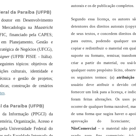
autorais e os de publicação completos.
eral da Paraíba (UFPB)
Segundo essa licença, os autores s
 doutor em Desenvolvimento
detentores dos direitos autorais (copyr
m Mercadologia na
Maastricht
de seus textos, e concedem direitos d
IC, financiado pela CAPES;
para outros, podendo qualquer us
em Planejamento, Gestão e
copiar e redistribuir o material em qua
tratégica de Negócios (UFCG),
suporte ou formato, remixar, transfor
signer
(UFPB/ PISIE - Itália).
criar a partir do material, ou usá-
guintes tópicos: objetivos de
qualquer outro propósito lícito, obser
ições culturais, identidade e
os seguintes termos: (a)
atribuição
técnica e gestão de projetos;
usuário deve atribuir o devido cré
licas; construção de cenários
fornecer um link para a licença, e indic
tes
.
foram feitas alterações. Os usos 
l da Paraíba (UFPB)
ocorrer de qualquer forma razoável, ma
de uma forma que sugira haver o apo
a da Informação (PPGCI) da
aprovação do licenciante;
emória, Organização, Acesso e
NãoComercial
– o material não pod
pela Universidade Federal do
usado para fins comerciais; (c
es pela Faculdade Integrada de