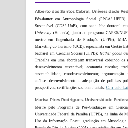
Alberto dos Santos Cabral,
Universidade Fed
Pós-doutor em Antropologia Social (PPGA/ UFPB);
Sustentável (CDS/ UnB), com sanduíche doutoral e
University
(Holanda), junto ao programa CAPES/NUFF
mestre em Engenharia de Produção (UFPB); MBA 
Marketing do Turismo (UCB); especialista em Gestão Es
bacharel em Ciências Sociais (UFPB);
leather goods de
Trabalha em uma abordagem transversal cobrindo os se
desenvolvimento sustentável; economia circular; trad
sustentabilidade; etnodesenvolvimento; argumentação 
análise, desenvolvimento e adequação de políticas púb
prospectivos; certificações socioambientais.
Currículo Lat
Marisa Pires Rodrigues,
Universidade Federa
Mestre pelo Programa de Pós-Graduação em Ciênci
Universidade Federal da Paraíba (UFPB), na linha de M
Uso da Informação. Possui graduação em Museologia 
Estado do Rio de Janeiro (2005) e especialização em Art