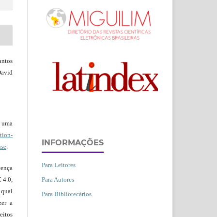
antos
David
b uma
ion-
INFORMAÇÕES
nse
.
Para Leitores
ença
Para Autores
 4.0,
 qual
Para Bibliotecários
zer a
eitos