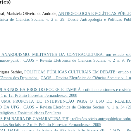
r(es)
ral, Maristela Oliveira de Andrade,
ANTROPOLOGIA E POLÍTICAS PÚBLI
ica de Ciências Sociais: v. 2 n. 29: Dossiê Antropologia e Políticas Públ
 ANARQUISMO, MILITANTES DA CONTRACULTURA: um estudo sob
 anarco-punk
,
CAOS – Revista Eletrônica de Ciências Sociais: v. 2 n. 9: P
igues Sathler,
POLÍTICAS PÚBLICAS CULTURAIS EM DEBATE: estudo s
a Câmara dos Deputados
,
CAOS – Revista Eletrônica de Ciências Sociais: v. 1 n
R NOS BAIRROS DO ROGER E TAMBIÁ: cotidiano costumes e resistê
 1 n. 12: Prêmio Florestan Fernandes/set. 2008
,
UMA PROPOSTA DE INTERVENÇÃO PARA O USO DE REALID
O DA UFG
,
CAOS – Revista Eletrônica de Ciências Sociais: v. 1 n. 34 (2
ligiões e Espiritualidades Populares
EM BARRA DE CAMARATUBA (PB): reflexões sócio-antropológicas sobr
ias Sociais: v. 2 n. 9: Prêmio Florestan Fernandes/set. 2005
IDADE: o caso do bairro de São José, João Pessoa-PB
,
CAOS – Rev