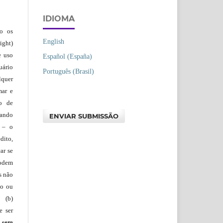
IDIOMA
ão os
English
ight)
e uso
Español (España)
uário
Português (Brasil)
lquer
mar e
lo de
vando
ENVIAR SUBMISSÃO
– o
dito,
ar se
podem
s não
io ou
 (b)
e ser
)
sem