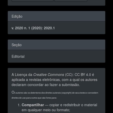
Edição
v. 2020 n. 1 (2020): 2020.1
Seção
Editorial
A Licença da
Creative Commons
(CC): CC BY 4.0 é
aplicada a revistas eletrônicas, com a qual os autores
declaram concordar ao fazer a submissão.
O
s autores são os detentores dos direitos autorais (copyright) de seus textos e concedem
direitos de uso para outros que são livres para:
Compartilhar
— copiar e redistribuir o material
em qualquer meio ou formato;