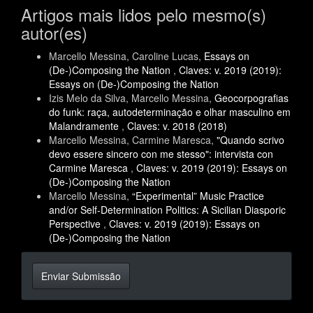
Artigos mais lidos pelo mesmo(s)
autor(es)
Marcello Messina, Caroline Lucas,
Essays on
(De-)Composing the Nation
,
Claves: v. 2019 (2019):
Essays on (De-)Composing the Nation
Izis Melo da Silva, Marcello Messina,
Geocorpografias
do funk: raça, autodeterminação e olhar masculino em
Malandramente
,
Claves: v. 2018 (2018)
Marcello Messina, Carmine Maresca,
"Quando scrivo
devo essere sincero con me stesso": intervista con
Carmine Maresca
,
Claves: v. 2019 (2019): Essays on
(De-)Composing the Nation
Marcello Messina,
“Experimental” Music Practice
and/or Self-Determination Politics: A Sicilian Diasporic
Perspective
,
Claves: v. 2019 (2019): Essays on
(De-)Composing the Nation
Enviar
Enviar Submissão
Submissão