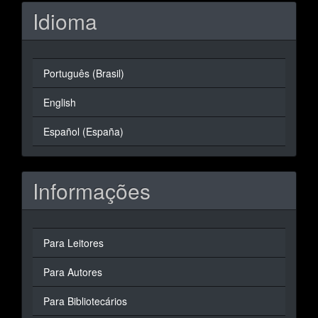
Idioma
Português (Brasil)
English
Español (España)
Informações
Para Leitores
Para Autores
Para Bibliotecários