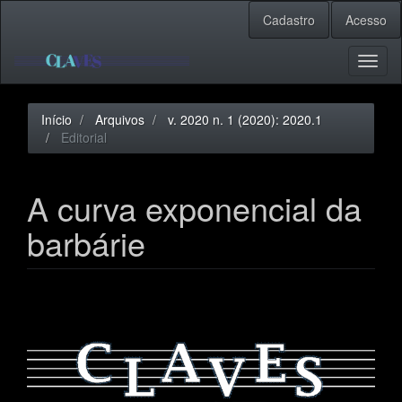
Navegação
Cadastro
Acesso
Principal
Conteúdo
principal
Toggl
Barra
naviga
Lateral
Início
Arquivos
v. 2020 n. 1 (2020): 2020.1
Editorial
A curva exponencial da
barbárie
Barra
lateral
de
artigos