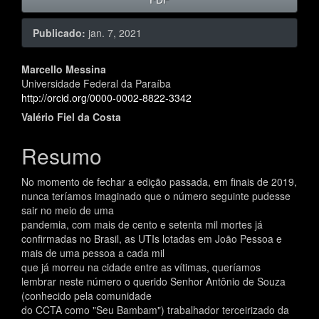
Publicado:
jan. 7, 2021
Conteúdo
Marcello Messina
Universidade Federal da Paraíba
do
http://orcid.org/0000-0002-8822-3342
artigo
Valério Fiel da Costa
principal
Resumo
No momento de fechar a edição passada, em finais de 2019,
nunca teríamos imaginado que o número seguinte pudesse
sair no meio de uma
pandemia, com mais de cento e setenta mil mortes já
confirmadas no Brasil, as UTIs lotadas em João Pessoa e
mais de uma pessoa a cada mil
que já morreu na cidade entre as vítimas, queríamos
lembrar neste número o querido Senhor Antônio de Souza
(conhecido pela comunidade
do CCTA como "Seu Bambam") trabalhador terceirizado da