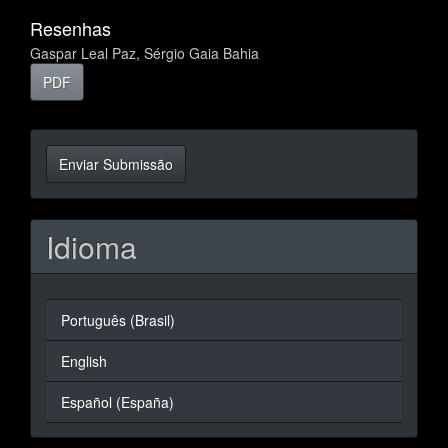
Resenhas
Gaspar Leal Paz, Sérgio Gaia Bahia
PDF
Enviar
Enviar Submissão
Submissão
Idioma
Português (Brasil)
English
Español (España)