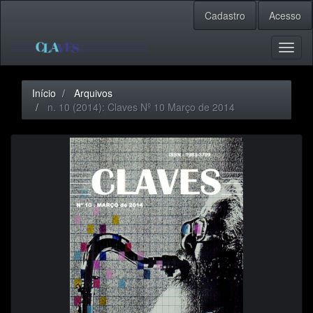
Navegação
Cadastro
Acesso
Principal
Conteúdo
principal
Toggl
Barra
naviga
Lateral
Início
Arquivos
n. 10 (2014): Claves Nº 10 Março de 2014