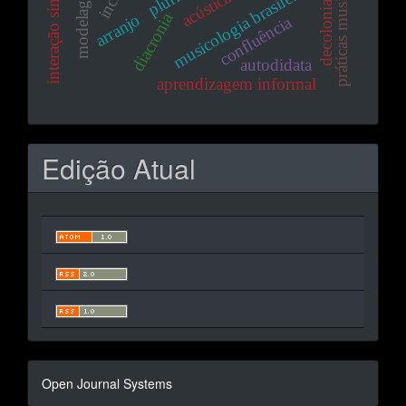
decolonialidade
práticas musicais
musicologia brasileira
diacronia
arranjo
confluência
autodidata
aprendizagem informal
Edição Atual
Desenvolvido
Open Journal Systems
por