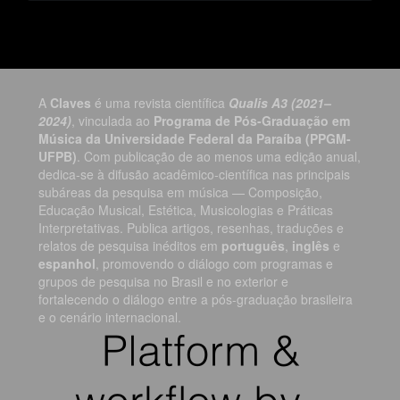
A
Claves
é uma revista científica
Qualis A3 (2021–
2024)
, vinculada ao
Programa de Pós-Graduação em
Música da Universidade Federal da Paraíba (PPGM-
UFPB)
. Com publicação de ao menos uma edição anual,
dedica-se à difusão acadêmico-científica nas principais
subáreas da pesquisa em música — Composição,
Educação Musical, Estética, Musicologias e Práticas
Interpretativas. Publica artigos, resenhas, traduções e
relatos de pesquisa inéditos em
português
,
inglês
e
espanhol
, promovendo o diálogo com programas e
grupos de pesquisa no Brasil e no exterior e
fortalecendo o diálogo entre a pós-graduação brasileira
e o cenário internacional.