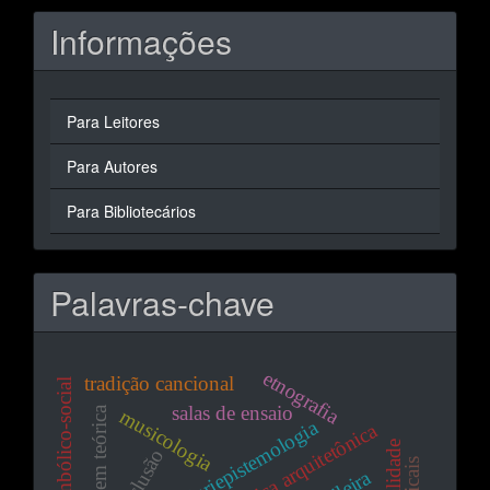
Informações
Para Leitores
Para Autores
Para Bibliotecários
Palavras-chave
etnografia
tradição cancional
interação simbólico-social
salas de ensaio
modelagem teórica
musicologia
pluriepistemologia
acústica arquitetônica
inclusão