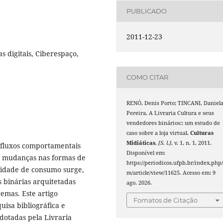
PUBLICADO
2011-12-23
 digitais, Ciberespaço,
COMO CITAR
RENÓ, Denis Porto; TINCANI, Daniel
Pereira. A Livraria Cultura e seus
vendedores binários:: um estudo de
caso sobre a loja virtual.
Culturas
Midiáticas
,
[S. l.]
, v. 1, n. 1, 2011.
 fluxos comportamentais
Disponível em:
s mudanças nas formas de
https://periodicos.ufpb.br/index.php/
lidade de consumo surge,
m/article/view/11625. Acesso em: 9
 binárias arquitetadas
ago. 2026.
temas. Este artigo
Fomatos de Citação
isa bibliográfica e
dotadas pela Livraria