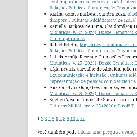
contemporâneas no contexto social e das 
Relações Públicas, Comunicação Organiza
Karina Gomes Barbosa, Sandra Roza,
Blac
diáspora
,
Culturas Midiáticas: v. 24 (2026
Raniella Barbosa de Lima, Claudomilson 
Midiáticas: v. 22 (2024): Dossiê Temático:
Contemporâneas
Rafael Foletto,
Migrações, cidadania e saú
Relações Públicas, Comunicação Organiza
Letícia Araújo Resende Guimarães Pereir
Midiáticas: v. 25 (2026): Dossiê Temático:
Lígia Beatriz Carvalho de Almeida, João P
Educomunicação e inclusão
,
Culturas Midi
representação de pessoas com deficiência
Ana Carolyna Gonçalves Barboza, Verônica
Midiáticas: v. 25 (2026): Dossiê Temático:
Suellen Yasmin Xavier de Souza, Tarcisio 
Culturas Midiáticas: v. 25 (2026): Dossiê 
1
2
3
4
5
6
7
8
9
10
>
>>
Você também pode
iniciar uma pesquisa avança