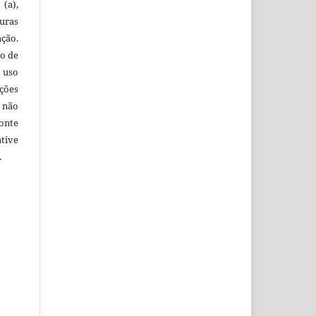
(a),
uras
ação.
o de
 uso
ções
 não
onte
tive
.