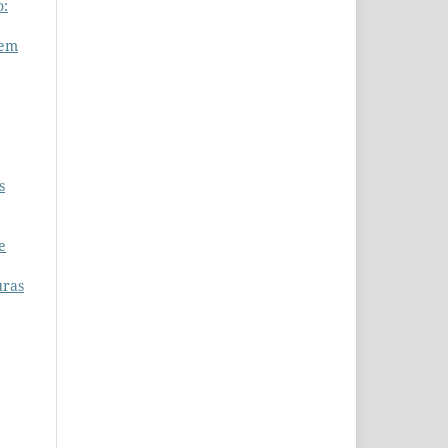
o:
 em
s
e
uras