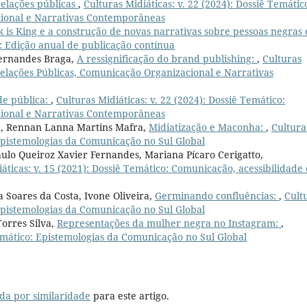
relações públicas
,
Culturas Midiáticas: v. 22 (2024): Dossiê Temátic
cional e Narrativas Contemporâneas
k is King e a construção de novas narrativas sobre pessoas negras
): Edição anual de publicação contínua
Fernandes Braga,
A ressignificação do brand publishing:
,
Culturas
 Relações Públicas, Comunicação Organizacional e Narrativas
de pública:
,
Culturas Midiáticas: v. 22 (2024): Dossiê Temático:
cional e Narrativas Contemporâneas
a, Rennan Lanna Martins Mafra,
Midiatização e Maconha:
,
Cultura
 Epistemologias da Comunicação no Sul Global
aulo Queiroz Xavier Fernandes, Mariana Pícaro Cerigatto,
áticas: v. 15 (2021): Dossiê Temático: Comunicação, acessibilidade 
 Soares da Costa, Ivone Oliveira,
Germinando confluências:
,
Cult
 Epistemologias da Comunicação no Sul Global
Torres Silva,
Representações da mulher negra no Instagram:
,
Temático: Epistemologias da Comunicação no Sul Global
da por similaridade
para este artigo.