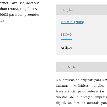
rnet. Para isso, adota-se
uhan (2005), Hagel III &
EDIÇÃO
(2003) para compreender
ida.
v. 1 n. 1 (2008)
SEÇÃO
Artigos
LICENÇA
A submissão de originais para Re
Culturas Midiáticas implic
transferência, pelos autores (as)
direitos de publicação impres
digital. Os direitos autorais pa