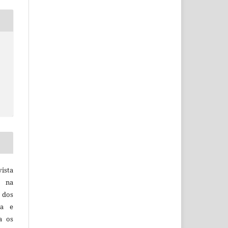
vista
a na
, dos
sa e
ra os