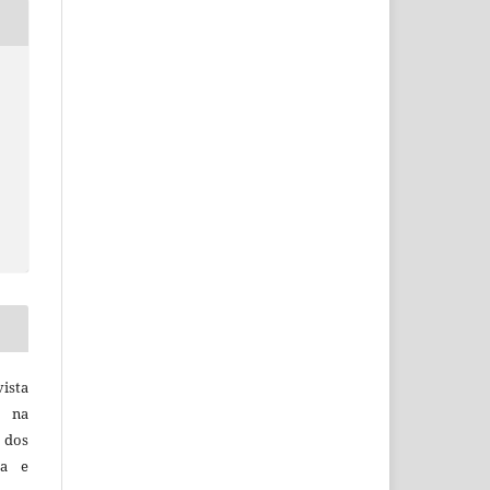
vista
a na
, dos
sa e