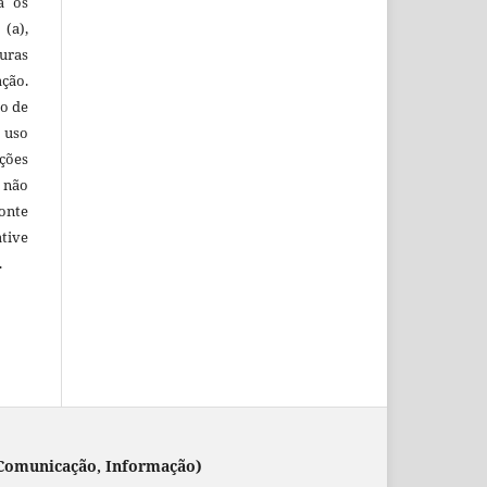
ra os
(a),
uras
ação.
o de
 uso
ções
 não
onte
tive
.
 (Comunicação, Informação)