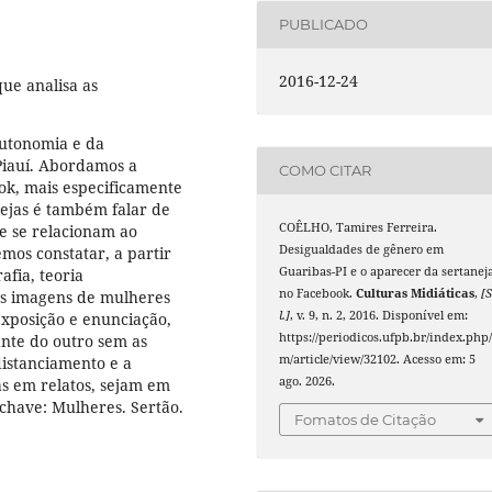
PUBLICADO
2016-12-24
ue analisa as
autonomia e da
 Piauí. Abordamos a
COMO CITAR
ok, mais especificamente
nejas é também falar de
COÊLHO, Tamires Ferreira.
e se relacionam ao
Desigualdades de gênero em
os constatar, a partir
Guaribas-PI e o aparecer da sertanej
fia, teoria
no Facebook.
Culturas Midiáticas
,
[S
as imagens de mulheres
l.]
, v. 9, n. 2, 2016. Disponível em:
exposição e enunciação,
https://periodicos.ufpb.br/index.php/
nte do outro sem as
m/article/view/32102. Acesso em: 5
istanciamento e a
ago. 2026.
s em relatos, sejam em
-chave: Mulheres. Sertão.
Fomatos de Citação