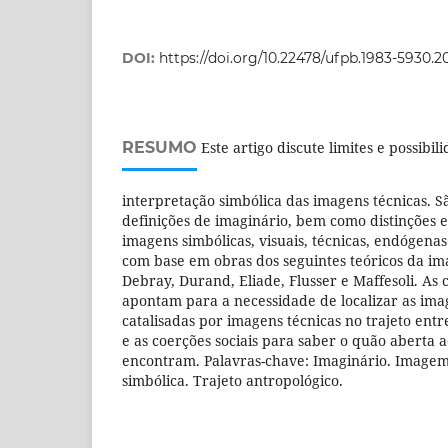
DOI:
https://doi.org/10.22478/ufpb.1983-5930.2
RESUMO
Este artigo discute limites e possibi
interpretação simbólica das imagens técnicas. 
definições de imaginário, bem como distinções 
imagens simbólicas, visuais, técnicas, endógenas 
com base em obras dos seguintes teóricos da im
Debray, Durand, Eliade, Flusser e Maffesoli. As 
apontam para a necessidade de localizar as ima
catalisadas por imagens técnicas no trajeto entr
e as coerções sociais para saber o quão aberta 
encontram. Palavras-chave: Imaginário. Image
simbólica. Trajeto antropológico.