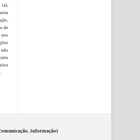
(a),
uras
ação.
o de
 uso
ções
 não
onte
tive
.
 (Comunicação, Informação)