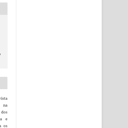
o
vista
a na
, dos
sa e
ra os