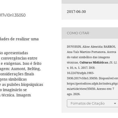
2017-06-30
017v10n1.35050
COMO CITAR
lidades de realizar uma
DUVOISIN, Aline Almeida; BARROS,
Ana Taís Martins Portanova. Acerca
São apresentadas
do valor simbólico das imagens
e convergências entre
técnicas.
Culturas Midiáticas
,
[S. l.]
,
e exógenas. Isso é feito
v. 10, n. 1, 2017. DOI:
agem: Aumont, Belting,
10.22478/ufpb.1983-
considerações finais
5930.2017v10n1.35050. Disponível em
gens simbólicas
https://periodicos.ufpb.br/index.php/
e as pulsões biopsíquicas
m/article/view/35050. Acesso em: 7
ao imaginário se
ago. 2026.
m técnica. Imagem
Fomatos de Citação