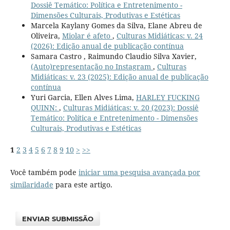
Dossiê Temático: Política e Entretenimento -
Dimensões Culturais, Produtivas e Estéticas
Marcela Kaylany Gomes da Silva, Elane Abreu de
Oliveira,
Miolar é afeto
,
Culturas Midiáticas: v. 24
(2026): Edição anual de publicação contínua
Samara Castro , Raimundo Claudio Silva Xavier,
(Auto)representação no Instagram
,
Culturas
Midiáticas: v. 23 (2025): Edição anual de publicação
contínua
Yuri Garcia, Ellen Alves Lima,
HARLEY FUCKING
QUINN:
,
Culturas Midiáticas: v. 20 (2023): Dossiê
Temático: Política e Entretenimento - Dimensões
Culturais, Produtivas e Estéticas
1
2
3
4
5
6
7
8
9
10
>
>>
Você também pode
iniciar uma pesquisa avançada por
similaridade
para este artigo.
ENVIAR SUBMISSÃO