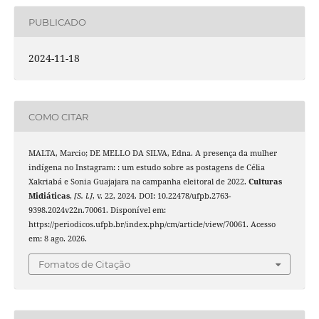
PUBLICADO
2024-11-18
COMO CITAR
MALTA, Marcio; DE MELLO DA SILVA, Edna. A presença da mulher
indígena no Instagram: : um estudo sobre as postagens de Célia
Xakriabá e Sonia Guajajara na campanha eleitoral de 2022.
Culturas
Midiáticas
,
[S. l.]
, v. 22, 2024. DOI: 10.22478/ufpb.2763-
9398.2024v22n.70061. Disponível em:
https://periodicos.ufpb.br/index.php/cm/article/view/70061. Acesso
em: 8 ago. 2026.
Fomatos de Citação