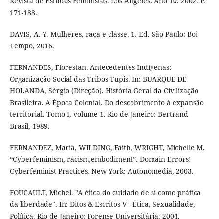
Revista de Estudos Feministas. Los Angeles: Ano 10. 2002. P.
171-188.
DAVIS, A. Y. Mulheres, raça e classe. 1. Ed. São Paulo: Boi
Tempo, 2016.
FERNANDES, Florestan. Antecedentes Indígenas:
Organização Social das Tribos Tupis. In: BUARQUE DE
HOLANDA, Sérgio (Direção). História Geral da Civilização
Brasileira. A Época Colonial. Do descobrimento à expansão
territorial. Tomo I, volume 1. Rio de Janeiro: Bertrand
Brasil, 1989.
FERNANDEZ, Maria, WILDING, Faith, WRIGHT, Michelle M.
“Cyberfeminism, racism,embodiment”. Domain Errors!
Cyberfeminist Practices. New York: Autonomedia, 2003.
FOUCAULT, Michel. "A ética do cuidado de si como prática
da liberdade". In: Ditos & Escritos V - Ética, Sexualidade,
Política. Rio de Janeiro: Forense Universitária, 2004.