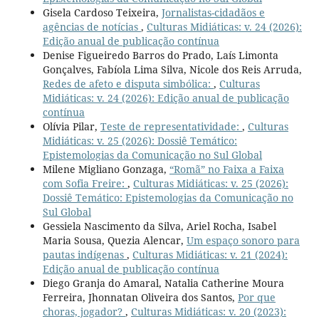
Gisela Cardoso Teixeira,
Jornalistas-cidadãos e
agências de notícias
,
Culturas Midiáticas: v. 24 (2026):
Edição anual de publicação contínua
Denise Figueiredo Barros do Prado, Laís Limonta
Gonçalves, Fabíola Lima Silva, Nicole dos Reis Arruda,
Redes de afeto e disputa simbólica:
,
Culturas
Midiáticas: v. 24 (2026): Edição anual de publicação
contínua
Olívia Pilar,
Teste de representatividade:
,
Culturas
Midiáticas: v. 25 (2026): Dossiê Temático:
Epistemologias da Comunicação no Sul Global
Milene Migliano Gonzaga,
“Romã” no Faixa a Faixa
com Sofia Freire:
,
Culturas Midiáticas: v. 25 (2026):
Dossiê Temático: Epistemologias da Comunicação no
Sul Global
Gessiela Nascimento da Silva, Ariel Rocha, Isabel
Maria Sousa, Quezia Alencar,
Um espaço sonoro para
pautas indígenas
,
Culturas Midiáticas: v. 21 (2024):
Edição anual de publicação contínua
Diego Granja do Amaral, Natalia Catherine Moura
Ferreira, Jhonnatan Oliveira dos Santos,
Por que
choras, jogador?
,
Culturas Midiáticas: v. 20 (2023):