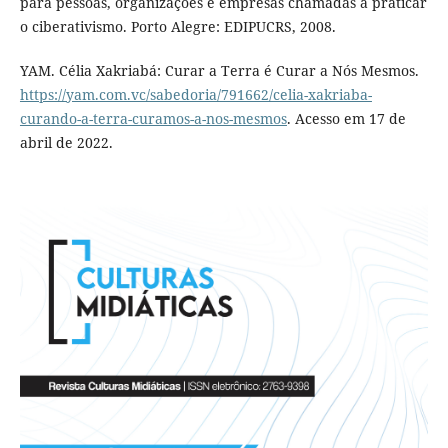
para pessoas, organizações e empresas chamadas a praticar
o ciberativismo. Porto Alegre: EDIPUCRS, 2008.
YAM. Célia Xakriabá: Curar a Terra é Curar a Nós Mesmos.
https://yam.com.vc/sabedoria/791662/celia-xakriaba-
curando-a-terra-curamos-a-nos-mesmos
. Acesso em 17 de
abril de 2022.