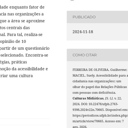
idade enquanto fator de
ncia nas organizações a
PUBLICADO
 que a área se aproxime
os centrais das
2024-11-18
. Para tal, realiza-se
opinião de 10
partir de um questionário
selecionado. Encontra-se
COMO CITAR
égias, práticas
oção da acessibilidade e
FERREIRA DE OLIVEIRA, Guilherme;
criar uma cultura
MACIEL, Suely. Acessibilidade para 
cidadania nas organizações:: um
olhar do papel das Relações Públicas
com pessoas com deficiência.
Culturas Midiáticas
,
[S. l.]
, v. 22,
2024. DOI: 10.22478/ufpb.2763-
9398.2024v22n.70665. Disponível em:
https://periodicos.ufpb.br/index.php/
m/article/view/70665. Acesso em: 7
ago. 2026.