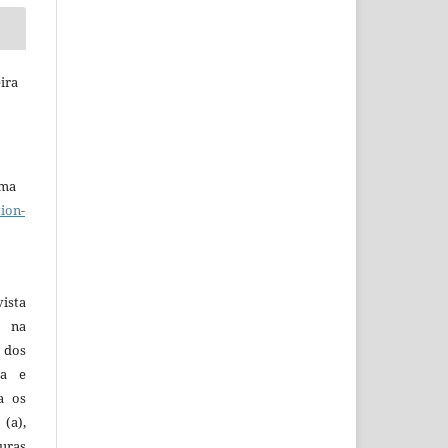
ira
uma
ion-
vista
a na
, dos
sa e
ra os
(a),
uras