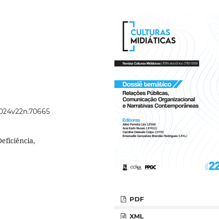
.2024v22n.70665
eficiência,
PDF
XML