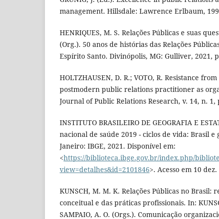
management. Hillsdale: Lawrence Erlbaum, 199
HENRIQUES, M. S. Relações Públicas e suas ques
(Org.). 50 anos de histórias das Relações Públic
Espírito Santo. Divinópolis, MG: Gulliver, 2021, p
HOLTZHAUSEN, D. R.; VOTO, R. Resistance from 
postmodern public relations practitioner as organ
Journal of Public Relations Research, v. 14, n. 1, 
INSTITUTO BRASILEIRO DE GEOGRAFIA E ESTATÍ
nacional de saúde 2019 - ciclos de vida: Brasil e
Janeiro: IBGE, 2021. Disponível em:
<
https://biblioteca.ibge.gov.br/index.php/bibliot
view=detalhes&id=2101846
>. Acesso em 10 dez.
KUNSCH, M. M. K. Relações Públicas no Brasil: r
conceitual e das práticas profissionais. In: KUNS
SAMPAIO, A. O. (Orgs.). Comunicação organizacio