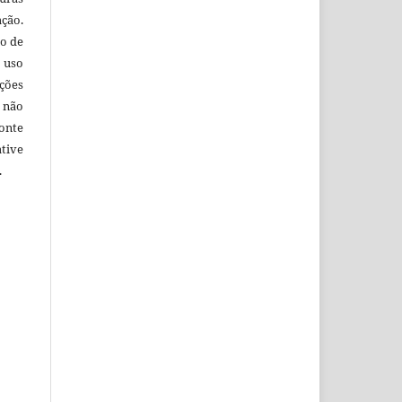
ação.
o de
 uso
ções
 não
onte
tive
.