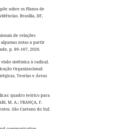
spõe sobre os Planos de
idências. Brasília, DF,
ionais de relações
 algumas notas a partir
de, p. 89–107, 2020.
visão sistêmica à radical.
icação Organizacional:
atégicas, Teorias e Áreas
licas: quadro teórico para
RARI, M. A.; FRANÇA, F.
entos. São Caetano do Sul:
s and communication