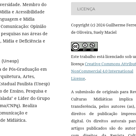
iversidade. Membro do
LICENÇA
Mídia e Acessibilidade
Linguagem e Mídia
Copyright (c) 2024 Guilherme Ferre
e Comunicação: Opinião
de Oliveira, Suely Maciel
a pesquisas nas áreas de
 Mídia e Deficiência e
Este trabalho está licenciado sob 
a (Unesp)
licença
Creative Commons Attribut
a de Pós-Graduação em
NonCommercial 4.0 International
quitetura, Artes,
License
.
stadual Paulista (Unesp)
 de Ensino, Pesquisa e
A submissão de originais para Re
Falada" e Líder do Grupo
Culturas Midiáticas implic
ima/CNPq). Realiza
transferência, pelos autores (as)
Comunicação e
direitos de publicação impres
ade Midiática.
digital. Os direitos autorais pa
artigos publicados são do autor 
com direitos da Revista Cult