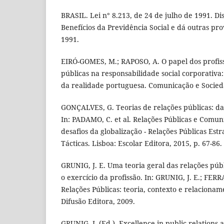
BRASIL. Lei n° 8.213, de 24 de julho de 1991. Di
Benefícios da Previdência Social e dá outras prov
1991.
EIRÓ-GOMES, M.; RAPOSO, A. O papel dos profiss
públicas na responsabilidade social corporativa:
da realidade portuguesa. Comunicação e Socieda
GONÇALVES, G. Teorias de relações públicas: da 
In: PADAMO, C. et al. Relações Públicas e Comun
desafios da globalização - Relações Públicas Estr
Tácticas. Lisboa: Escolar Editora, 2015, p. 67-86.
GRUNIG, J. E. Uma teoria geral das relações púb
o exercício da profissão. In: GRUNIG, J. E.; FER
Relações Públicas: teoria, contexto e relacionam
Difusão Editora, 2009.
GRUNIG, J. (Ed.). Excellence in public relation