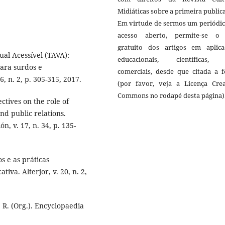
Midiáticas sobre a primeira public
Em virtude de sermos um periódic
acesso aberto, permite-se o
gratuito dos artigos em aplica
ual Acessível (TAVA):
educacionais, científicas,
para surdos e
comerciais, desde que citada a f
6, n. 2, p. 305-315, 2017.
(por favor, veja a Licença Crea
Commons no rodapé desta página)
ives on the role of
nd public relations.
 v. 17, n. 34, p. 135-
s e as práticas
tiva. Alterjor, v. 20, n. 2,
 R. (Org.). Encyclopaedia