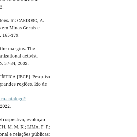
2.
tões. In: CARDOSO, A.
as em Minas Gerais e
. 165-179.
the margins: The
izational activist.
p. 57-84, 2002.
STICA [IBGE]. Pesquisa
 grandes regiões. Rio de
eca-catalogo?
 2022.
etrospectiva, evolução
CH, M. M. K.; LIMA, F. P.;
nal e relações públicas: