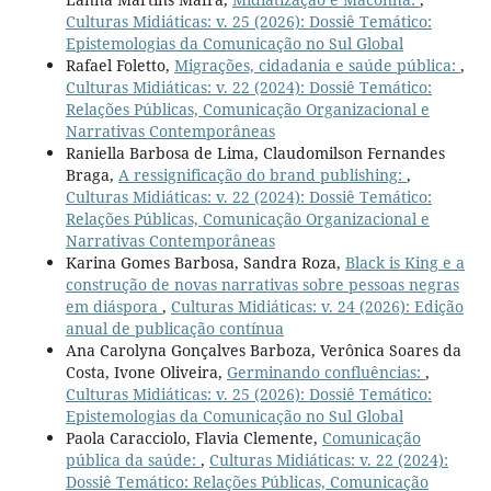
Culturas Midiáticas: v. 25 (2026): Dossiê Temático:
Epistemologias da Comunicação no Sul Global
Rafael Foletto,
Migrações, cidadania e saúde pública:
,
Culturas Midiáticas: v. 22 (2024): Dossiê Temático:
Relações Públicas, Comunicação Organizacional e
Narrativas Contemporâneas
Raniella Barbosa de Lima, Claudomilson Fernandes
Braga,
A ressignificação do brand publishing:
,
Culturas Midiáticas: v. 22 (2024): Dossiê Temático:
Relações Públicas, Comunicação Organizacional e
Narrativas Contemporâneas
Karina Gomes Barbosa, Sandra Roza,
Black is King e a
construção de novas narrativas sobre pessoas negras
em diáspora
,
Culturas Midiáticas: v. 24 (2026): Edição
anual de publicação contínua
Ana Carolyna Gonçalves Barboza, Verônica Soares da
Costa, Ivone Oliveira,
Germinando confluências:
,
Culturas Midiáticas: v. 25 (2026): Dossiê Temático:
Epistemologias da Comunicação no Sul Global
Paola Caracciolo, Flavia Clemente,
Comunicação
pública da saúde:
,
Culturas Midiáticas: v. 22 (2024):
Dossiê Temático: Relações Públicas, Comunicação