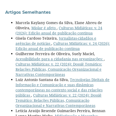
Artigos Semelhantes
Marcela Kaylany Gomes da Silva, Elane Abreu de
Oliveira,
Miolar é afeto
,
Culturas Midiáticas: v. 24
(2026): Edição anual de publicação contínua
Gisela Cardoso Teixeira,
Jornalistas-cidadãos e
agências de notícias
,
Culturas Midiáticas: v. 24 (2026):
Edição anual de publicação contínua
Guilherme Ferreira de Oliveira, Suely Maciel,
Acessibilidade para a cidadania nas organizações:
,
Culturas Midiáticas: v. 22 (2024): Dossiê Temático:
Relações Públicas, Comunicação Organizacional e
Narrativas Contemporâneas
Luiz Antonio Santana da Silva,
Tecnologias Digitais de
Informação e Comunicação e suas dinâmicas
contemporâneas no contexto social e das relações
públicas
,
Culturas Midiáticas: v. 22 (2024): Dossiê
Temático: Relações Públicas, Comunicação
Organizacional e Narrativas Contemporâneas
Letícia Araújo Resende Guimarães Pereira, Rennan
Lanna Martins Mafra,
Midiatização e Maconha:
,