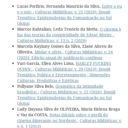
Lucas Porfírio, Fernanda Mauricio da Silva,
Entre o eu
e o nós:
,
Culturas Midiáticas: v. 25 (2026): Dossiê
Temático: Epistemologias da Comunicação no Sul
Global
Marcos Kahtalian, Leda Tenório da Motta,
O cinema à
luz das teorias da complexidade de Edgar Morin:
,
Culturas Midiáticas: v. 13 n. 2 (2020)
Marcela Kaylany Gomes da Silva, Elane Abreu de
Oliveira,
Miolar é afeto
,
Culturas Midiáticas: v. 24
(2026): Edição anual de publicação contínua
Yuri Garcia, Ellen Alves Lima,
HARLEY FUCKING
QUINN:
,
Culturas Midiáticas: v. 20 (2023): Dossiê
Temático: Política e Entretenimento - Dimensões
Culturais, Produtivas e Estéticas
Pollyane Silva Belo,
Gramática da intimidade
brasileira:
,
Culturas Midiáticas: v. 25 (2026): Dossiê
Temático: Epistemologias da Comunicação no Sul
Global
Lady Dayana Silva de OLIVEIRA, Maria Helena Braga
e Vaz da COSTA,
Notas iniciais sobre o perfil do
cinema itinerante no Nordeste
,
Culturas Midiáticas: v.
6 n. 1 (2013)