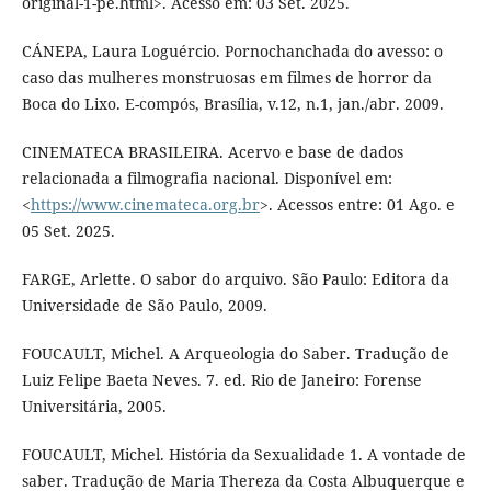
original-1-pe.html>. Acesso em: 03 Set. 2025.
CÁNEPA, Laura Loguércio. Pornochanchada do avesso: o
caso das mulheres monstruosas em filmes de horror da
Boca do Lixo. E-compós, Brasília, v.12, n.1, jan./abr. 2009.
CINEMATECA BRASILEIRA. Acervo e base de dados
relacionada a filmografia nacional. Disponível em:
<
https://www.cinemateca.org.br
>. Acessos entre: 01 Ago. e
05 Set. 2025.
FARGE, Arlette. O sabor do arquivo. São Paulo: Editora da
Universidade de São Paulo, 2009.
FOUCAULT, Michel. A Arqueologia do Saber. Tradução de
Luiz Felipe Baeta Neves. 7. ed. Rio de Janeiro: Forense
Universitária, 2005.
FOUCAULT, Michel. História da Sexualidade 1. A vontade de
saber. Tradução de Maria Thereza da Costa Albuquerque e