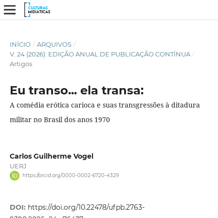
INÍCIO
/
ARQUIVOS
/
V. 24 (2026): EDIÇÃO ANUAL DE PUBLICAÇÃO CONTÍNUA
/
Artigos
Eu transo... ela transa:
A comédia erótica carioca e suas transgressões à ditadura
militar no Brasil dos anos 1970
Carlos Guilherme Vogel
UERJ
https://orcid.org/0000-0002-6720-4329
DOI:
https://doi.org/10.22478/ufpb.2763-