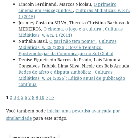
Lincoln Ferdinand, Marcos Nicolau,
O primeiro
cinema em seis segundos:
,
Culturas Midiáticas: v. 8 n.
1 (2015)
Josimey Costa da SILVA, Theresa Christina Barbosa de
MEDEIROS,
O cinema, o jogo e a cultura
,
Culturas
Midiáticas: v. 4 n. 1 (2011)
Nathália Basil,
O gari não tem nome?
,
Culturas
Midiáticas: v. 25 (2026): Dossiê Temático:
Epistemologias da Comunicação no Sul Global
Denise Figueiredo Barros do Prado, Laís Limonta
Gonçalves, Fabíola Lima Silva, Nicole dos Reis Arruda,
Redes de afeto e disputa simbólica:
,
Culturas
Midiáticas: v. 24 (2026): Edição anual de publicação
contínua
1
2
3
4
5
6
7
8
9
10
>
>>
Você também pode
iniciar uma pesquisa avançada por
similaridade
para este artigo.