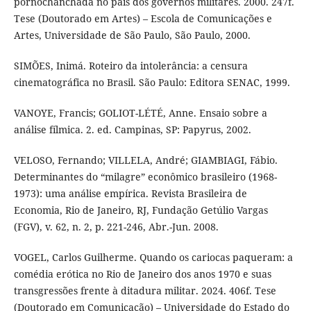
pornochanchada no país dos governos militares. 2000. 247f.
Tese (Doutorado em Artes) – Escola de Comunicações e
Artes, Universidade de São Paulo, São Paulo, 2000.
SIMÕES, Inimá. Roteiro da intolerância: a censura
cinematográfica no Brasil. São Paulo: Editora SENAC, 1999.
VANOYE, Francis; GOLIOT-LÉTÉ, Anne. Ensaio sobre a
análise fílmica. 2. ed. Campinas, SP: Papyrus, 2002.
VELOSO, Fernando; VILLELA, André; GIAMBIAGI, Fábio.
Determinantes do “milagre” econômico brasileiro (1968-
1973): uma análise empírica. Revista Brasileira de
Economia, Rio de Janeiro, RJ, Fundação Getúlio Vargas
(FGV), v. 62, n. 2, p. 221-246, Abr.-Jun. 2008.
VOGEL, Carlos Guilherme. Quando os cariocas paqueram: a
comédia erótica no Rio de Janeiro dos anos 1970 e suas
transgressões frente à ditadura militar. 2024. 406f. Tese
(Doutorado em Comunicação) – Universidade do Estado do