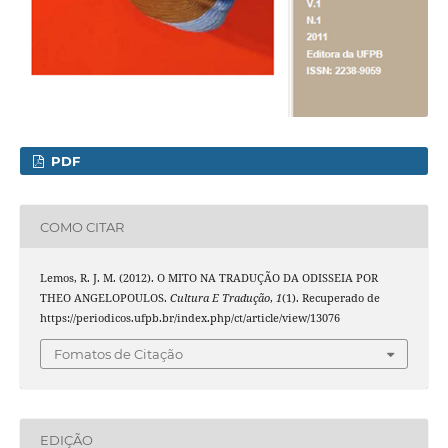
PDF
COMO CITAR
Lemos, R. J. M. (2012). O MITO NA TRADUÇÃO DA ODISSEIA POR
THEO ANGELOPOULOS.
Cultura E Tradução
,
1
(1). Recuperado de
https://periodicos.ufpb.br/index.php/ct/article/view/13076
Fomatos de Citação
EDIÇÃO