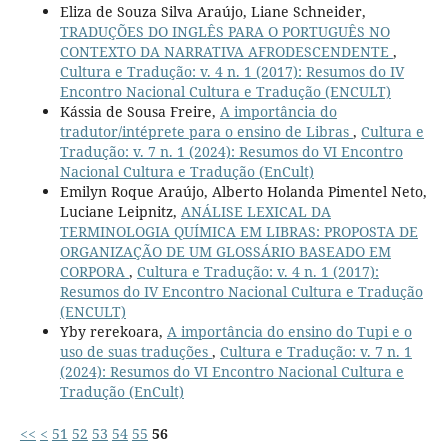
Eliza de Souza Silva Araújo, Liane Schneider,
TRADUÇÕES DO INGLÊS PARA O PORTUGUÊS NO
CONTEXTO DA NARRATIVA AFRODESCENDENTE
,
Cultura e Tradução: v. 4 n. 1 (2017): Resumos do IV
Encontro Nacional Cultura e Tradução (ENCULT)
Kássia de Sousa Freire,
A importância do
tradutor/intéprete para o ensino de Libras
,
Cultura e
Tradução: v. 7 n. 1 (2024): Resumos do VI Encontro
Nacional Cultura e Tradução (EnCult)
Emilyn Roque Araújo, Alberto Holanda Pimentel Neto,
Luciane Leipnitz,
ANÁLISE LEXICAL DA
TERMINOLOGIA QUÍMICA EM LIBRAS: PROPOSTA DE
ORGANIZAÇÃO DE UM GLOSSÁRIO BASEADO EM
CORPORA
,
Cultura e Tradução: v. 4 n. 1 (2017):
Resumos do IV Encontro Nacional Cultura e Tradução
(ENCULT)
Yby rerekoara,
A importância do ensino do Tupi e o
uso de suas traduções
,
Cultura e Tradução: v. 7 n. 1
(2024): Resumos do VI Encontro Nacional Cultura e
Tradução (EnCult)
<<
<
51
52
53
54
55
56