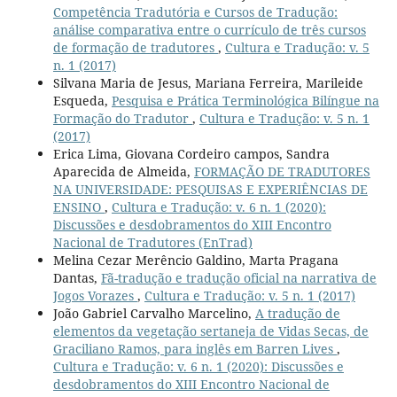
Competência Tradutória e Cursos de Tradução:
análise comparativa entre o currículo de três cursos
de formação de tradutores
,
Cultura e Tradução: v. 5
n. 1 (2017)
Silvana Maria de Jesus, Mariana Ferreira, Marileide
Esqueda,
Pesquisa e Prática Terminológica Bilíngue na
Formação do Tradutor
,
Cultura e Tradução: v. 5 n. 1
(2017)
Erica Lima, Giovana Cordeiro campos, Sandra
Aparecida de Almeida,
FORMAÇÃO DE TRADUTORES
NA UNIVERSIDADE: PESQUISAS E EXPERIÊNCIAS DE
ENSINO
,
Cultura e Tradução: v. 6 n. 1 (2020):
Discussões e desdobramentos do XIII Encontro
Nacional de Tradutores (EnTrad)
Melina Cezar Merêncio Galdino, Marta Pragana
Dantas,
Fã-tradução e tradução oficial na narrativa de
Jogos Vorazes
,
Cultura e Tradução: v. 5 n. 1 (2017)
João Gabriel Carvalho Marcelino,
A tradução de
elementos da vegetação sertaneja de Vidas Secas, de
Graciliano Ramos, para inglês em Barren Lives
,
Cultura e Tradução: v. 6 n. 1 (2020): Discussões e
desdobramentos do XIII Encontro Nacional de