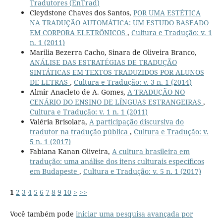
Tradutores (EnTrad)
Cleydstone Chaves dos Santos,
POR UMA ESTÉTICA
NA TRADUÇÃO AUTOMÁTICA: UM ESTUDO BASEADO
EM CORPORA ELETRÔNICOS
,
Cultura e Tradução: v. 1
n. 1 (2011)
Marilia Bezerra Cacho, Sinara de Oliveira Branco,
ANÁLISE DAS ESTRATÉGIAS DE TRADUÇÃO
SINTÁTICAS EM TEXTOS TRADUZIDOS POR ALUNOS
DE LETRAS
,
Cultura e Tradução: v. 3 n. 1 (2014)
Almir Anacleto de A. Gomes,
A TRADUÇÃO NO
CENÁRIO DO ENSINO DE LÍNGUAS ESTRANGEIRAS
,
Cultura e Tradução: v. 1 n. 1 (2011)
Valéria Brisolara,
A participação discursiva do
tradutor na tradução pública
,
Cultura e Tradução: v.
5 n. 1 (2017)
Fabiana Kanan Oliveira,
A cultura brasileira em
tradução: uma análise dos itens culturais específicos
em Budapeste
,
Cultura e Tradução: v. 5 n. 1 (2017)
1
2
3
4
5
6
7
8
9
10
>
>>
Você também pode
iniciar uma pesquisa avançada por