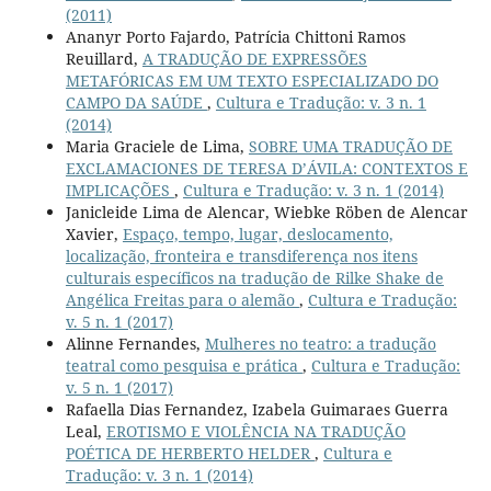
(2011)
Ananyr Porto Fajardo, Patrícia Chittoni Ramos
Reuillard,
A TRADUÇÃO DE EXPRESSÕES
METAFÓRICAS EM UM TEXTO ESPECIALIZADO DO
CAMPO DA SAÚDE
,
Cultura e Tradução: v. 3 n. 1
(2014)
Maria Graciele de Lima,
SOBRE UMA TRADUÇÃO DE
EXCLAMACIONES DE TERESA D’ÁVILA: CONTEXTOS E
IMPLICAÇÕES
,
Cultura e Tradução: v. 3 n. 1 (2014)
Janicleide Lima de Alencar, Wiebke Röben de Alencar
Xavier,
Espaço, tempo, lugar, deslocamento,
localização, fronteira e transdiferença nos itens
culturais específicos na tradução de Rilke Shake de
Angélica Freitas para o alemão
,
Cultura e Tradução:
v. 5 n. 1 (2017)
Alinne Fernandes,
Mulheres no teatro: a tradução
teatral como pesquisa e prática
,
Cultura e Tradução:
v. 5 n. 1 (2017)
Rafaella Dias Fernandez, Izabela Guimaraes Guerra
Leal,
EROTISMO E VIOLÊNCIA NA TRADUÇÃO
POÉTICA DE HERBERTO HELDER
,
Cultura e
Tradução: v. 3 n. 1 (2014)