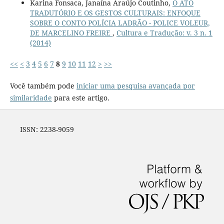
Karina Fonsaca, Janaína Araújo Coutinho,
O ATO
TRADUTÓRIO E OS GESTOS CULTURAIS: ENFOQUE
SOBRE O CONTO POLÍCIA LADRÃO - POLICE VOLEUR,
DE MARCELINO FREIRE
,
Cultura e Tradução: v. 3 n. 1
(2014)
<<
<
3
4
5
6
7
8
9
10
11
12
>
>>
Você também pode
iniciar uma pesquisa avançada por
similaridade
para este artigo.
ISSN: 2238-9059