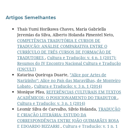
Artigos Semelhantes
Thaís Yumi Horikawa Chaves, Maria Gabriella
Jeremias da Silva, Alberto Holanda Pimentel Neto,
COMPETÊNCIA TRADUTÓRIA E CURSOS DE
TRADUÇÃO: ANÁLISE COMPARATIVA ENTRE O
CURRÍCULO DE TRÊS CURSOS DE FORMAÇÃO DE
TRADUTORES
,
Cultura e Tradução: v. 4 n. 1 (2017):
Resumos do IV Encontro Nacional Cultura e Tradução
(ENCULT)
Katarina Queiroga Duarte,
”Alice por Artes de
Narizinho”: Alice no País das Maravilhas, de Monteiro
Lobato
,
Cultura e Tradução: v. 3 n. 1 (2014)
Monique Pfau,
REFERÊNCIAS CULTURAIS EM TEXTOS
ACADÊMICOS: O POSICIONAMENTO DO TRADUTOR
,
Cultura e Tradução: v. 3 n. 1 (2014)
Leomir Silva de Carvalho, Sílvio Holanda,
TRADUÇÃO
E CRIAÇÃO LITERÁRIA: ESTUDO DA
CORRESPONDÊNCIA ENTRE JOÃO GUIMARÃES ROSA
E EDOARDO BIZZARRI
,
Cultura e Tradução: v. 1 n. 1