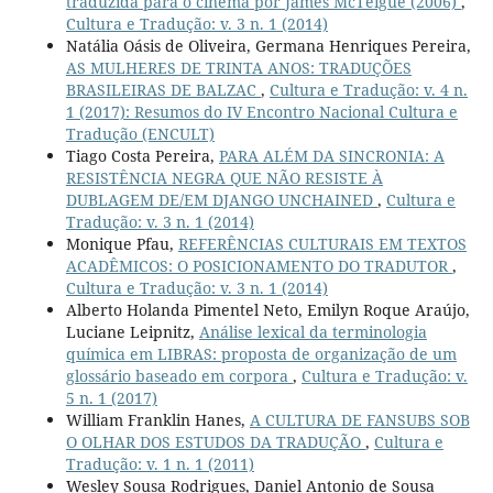
traduzida para o cinema por James McTeigue (2006)
,
Cultura e Tradução: v. 3 n. 1 (2014)
Natália Oásis de Oliveira, Germana Henriques Pereira,
AS MULHERES DE TRINTA ANOS: TRADUÇÕES
BRASILEIRAS DE BALZAC
,
Cultura e Tradução: v. 4 n.
1 (2017): Resumos do IV Encontro Nacional Cultura e
Tradução (ENCULT)
Tiago Costa Pereira,
PARA ALÉM DA SINCRONIA: A
RESISTÊNCIA NEGRA QUE NÃO RESISTE À
DUBLAGEM DE/EM DJANGO UNCHAINED
,
Cultura e
Tradução: v. 3 n. 1 (2014)
Monique Pfau,
REFERÊNCIAS CULTURAIS EM TEXTOS
ACADÊMICOS: O POSICIONAMENTO DO TRADUTOR
,
Cultura e Tradução: v. 3 n. 1 (2014)
Alberto Holanda Pimentel Neto, Emilyn Roque Araújo,
Luciane Leipnitz,
Análise lexical da terminologia
química em LIBRAS: proposta de organização de um
glossário baseado em corpora
,
Cultura e Tradução: v.
5 n. 1 (2017)
William Franklin Hanes,
A CULTURA DE FANSUBS SOB
O OLHAR DOS ESTUDOS DA TRADUÇÃO
,
Cultura e
Tradução: v. 1 n. 1 (2011)
Wesley Sousa Rodrigues, Daniel Antonio de Sousa