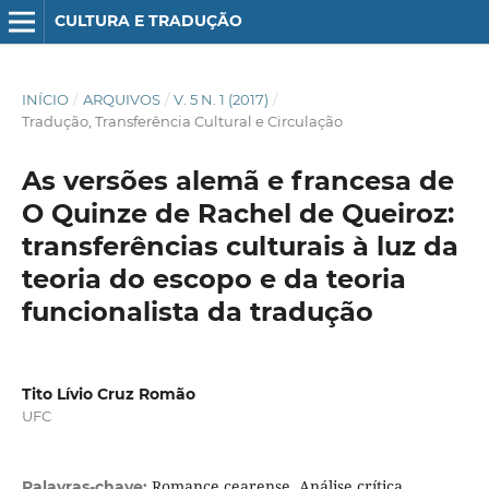
CULTURA E TRADUÇÃO
INÍCIO
/
ARQUIVOS
/
V. 5 N. 1 (2017)
/
Tradução, Transferência Cultural e Circulação
As versões alemã e francesa de
O Quinze de Rachel de Queiroz:
transferências culturais à luz da
teoria do escopo e da teoria
funcionalista da tradução
Tito Lívio Cruz Romão
UFC
Romance cearense, Análise crítica,
Palavras-chave: