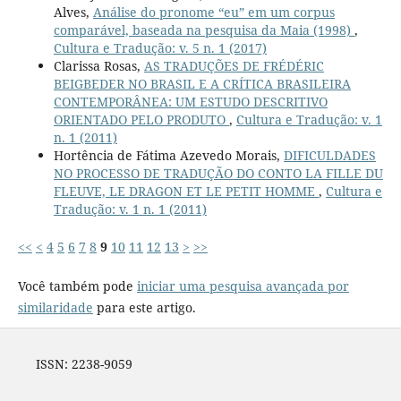
Alves,
Análise do pronome “eu” em um corpus
comparável, baseada na pesquisa da Maia (1998)
,
Cultura e Tradução: v. 5 n. 1 (2017)
Clarissa Rosas,
AS TRADUÇÕES DE FRÉDÉRIC
BEIGBEDER NO BRASIL E A CRÍTICA BRASILEIRA
CONTEMPORÂNEA: UM ESTUDO DESCRITIVO
ORIENTADO PELO PRODUTO
,
Cultura e Tradução: v. 1
n. 1 (2011)
Hortência de Fátima Azevedo Morais,
DIFICULDADES
NO PROCESSO DE TRADUÇÃO DO CONTO LA FILLE DU
FLEUVE, LE DRAGON ET LE PETIT HOMME
,
Cultura e
Tradução: v. 1 n. 1 (2011)
<<
<
4
5
6
7
8
9
10
11
12
13
>
>>
Você também pode
iniciar uma pesquisa avançada por
similaridade
para este artigo.
ISSN: 2238-9059