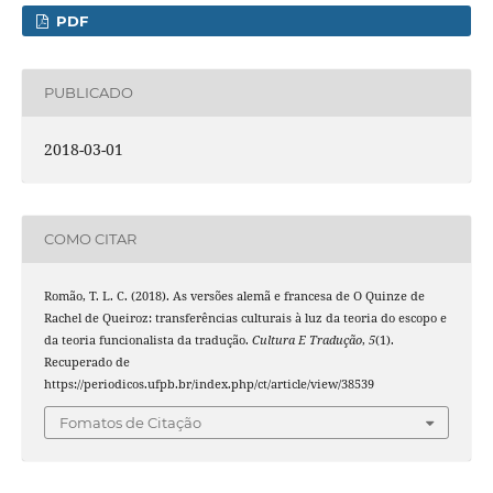
PDF
PUBLICADO
2018-03-01
COMO CITAR
Romão, T. L. C. (2018). As versões alemã e francesa de O Quinze de
Rachel de Queiroz: transferências culturais à luz da teoria do escopo e
da teoria funcionalista da tradução.
Cultura E Tradução
,
5
(1).
Recuperado de
https://periodicos.ufpb.br/index.php/ct/article/view/38539
Fomatos de Citação