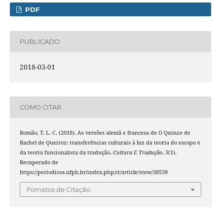
PDF
PUBLICADO
2018-03-01
COMO CITAR
Romão, T. L. C. (2018). As versões alemã e francesa de O Quinze de
Rachel de Queiroz: transferências culturais à luz da teoria do escopo e
da teoria funcionalista da tradução.
Cultura E Tradução
,
5
(1).
Recuperado de
https://periodicos.ufpb.br/index.php/ct/article/view/38539
Fomatos de Citação