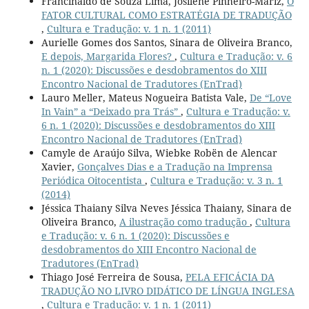
Francinaldo de Souza Lima, Josilene Pinheiro-Mariz,
O
FATOR CULTURAL COMO ESTRATÉGIA DE TRADUÇÃO
,
Cultura e Tradução: v. 1 n. 1 (2011)
Aurielle Gomes dos Santos, Sinara de Oliveira Branco,
E depois, Margarida Flores?
,
Cultura e Tradução: v. 6
n. 1 (2020): Discussões e desdobramentos do XIII
Encontro Nacional de Tradutores (EnTrad)
Lauro Meller, Mateus Nogueira Batista Vale,
De “Love
In Vain” a “Deixado pra Trás”
,
Cultura e Tradução: v.
6 n. 1 (2020): Discussões e desdobramentos do XIII
Encontro Nacional de Tradutores (EnTrad)
Camyle de Araújo Silva, Wiebke Robën de Alencar
Xavier,
Gonçalves Dias e a Tradução na Imprensa
Periódica Oitocentista
,
Cultura e Tradução: v. 3 n. 1
(2014)
Jéssica Thaiany Silva Neves Jéssica Thaiany, Sinara de
Oliveira Branco,
A ilustração como tradução
,
Cultura
e Tradução: v. 6 n. 1 (2020): Discussões e
desdobramentos do XIII Encontro Nacional de
Tradutores (EnTrad)
Thiago José Ferreira de Sousa,
PELA EFICÁCIA DA
TRADUÇÃO NO LIVRO DIDÁTICO DE LÍNGUA INGLESA
,
Cultura e Tradução: v. 1 n. 1 (2011)