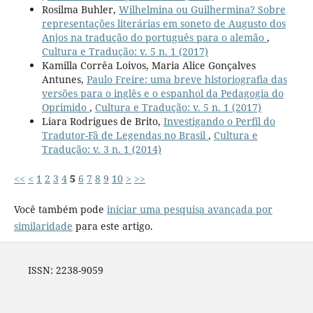
Rosilma Buhler,
Wilhelmina ou Guilhermina? Sobre
representações literárias em soneto de Augusto dos
Anjos na tradução do português para o alemão
,
Cultura e Tradução: v. 5 n. 1 (2017)
Kamilla Corrêa Loivos, Maria Alice Gonçalves
Antunes,
Paulo Freire: uma breve historiografia das
versões para o inglês e o espanhol da Pedagogia do
Oprimido
,
Cultura e Tradução: v. 5 n. 1 (2017)
Liara Rodrigues de Brito,
Investigando o Perfil do
Tradutor-Fã de Legendas no Brasil
,
Cultura e
Tradução: v. 3 n. 1 (2014)
<<
<
1
2
3
4
5
6
7
8
9
10
>
>>
Você também pode
iniciar uma pesquisa avançada por
similaridade
para este artigo.
ISSN: 2238-9059