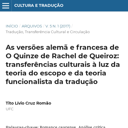
CULTURA E TRADUÇÃO
INÍCIO
/
ARQUIVOS
/
V. 5 N. 1 (2017)
/
Tradução, Transferência Cultural e Circulação
As versões alemã e francesa de
O Quinze de Rachel de Queiroz:
transferências culturais à luz da
teoria do escopo e da teoria
funcionalista da tradução
Tito Lívio Cruz Romão
UFC
Romance cearense, Análise crítica,
Palavras-chave: