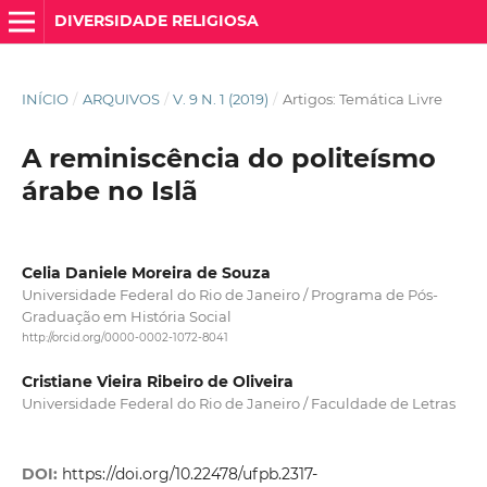
DIVERSIDADE RELIGIOSA
INÍCIO
/
ARQUIVOS
/
V. 9 N. 1 (2019)
/
Artigos: Temática Livre
A reminiscência do politeísmo
árabe no Islã
Celia Daniele Moreira de Souza
Universidade Federal do Rio de Janeiro / Programa de Pós-
Graduação em História Social
http://orcid.org/0000-0002-1072-8041
Cristiane Vieira Ribeiro de Oliveira
Universidade Federal do Rio de Janeiro / Faculdade de Letras
DOI:
https://doi.org/10.22478/ufpb.2317-