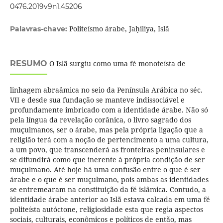
0476.2019v9n1.45206
Politeísmo árabe, Jaḥiliya, Islã
Palavras-chave:
RESUMO
O Islã surgiu como uma fé monoteísta de
linhagem abraâmica no seio da Península Arábica no séc.
VII e desde sua fundação se manteve indissociável e
profundamente imbricado com a identidade árabe. Não só
pela língua da revelação corânica, o livro sagrado dos
muçulmanos, ser o árabe, mas pela própria ligação que a
religião terá com a noção de pertencimento a uma cultura,
a um povo, que transcenderá as fronteiras peninsulares e
se difundirá como que inerente à própria condição de ser
muçulmano. Até hoje há uma confusão entre o que é ser
árabe e o que é ser muçulmano, pois ambas as identidades
se entremearam na constituição da fé islâmica. Contudo, a
identidade árabe anterior ao Islã estava calcada em uma fé
politeísta autóctone, religiosidade esta que regia aspectos
sociais, culturais, econômicos e políticos de então, mas