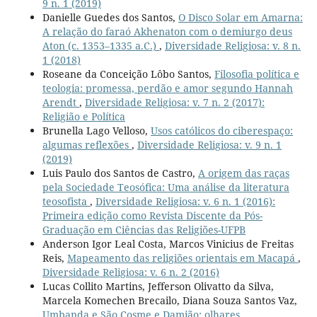
9 n. 1 (2019)
Danielle Guedes dos Santos,
O Disco Solar em Amarna:
A relação do faraó Akhenaton com o demiurgo deus
Aton (c. 1353–1335 a.C.)
,
Diversidade Religiosa: v. 8 n.
1 (2018)
Roseane da Conceição Lôbo Santos,
Filosofia política e
teologia: promessa, perdão e amor segundo Hannah
Arendt
,
Diversidade Religiosa: v. 7 n. 2 (2017):
Religião e Política
Brunella Lago Velloso,
Usos católicos do ciberespaço:
algumas reflexões
,
Diversidade Religiosa: v. 9 n. 1
(2019)
Luis Paulo dos Santos de Castro,
A origem das raças
pela Sociedade Teosófica: Uma análise da literatura
teosofista
,
Diversidade Religiosa: v. 6 n. 1 (2016):
Primeira edição como Revista Discente da Pós-
Graduação em Ciências das Religiões-UFPB
Anderson Igor Leal Costa, Marcos Vinicius de Freitas
Reis,
Mapeamento das religiões orientais em Macapá
,
Diversidade Religiosa: v. 6 n. 2 (2016)
Lucas Collito Martins, Jefferson Olivatto da Silva,
Marcela Komechen Brecailo, Diana Souza Santos Vaz,
Umbanda e São Cosme e Damião: olhares