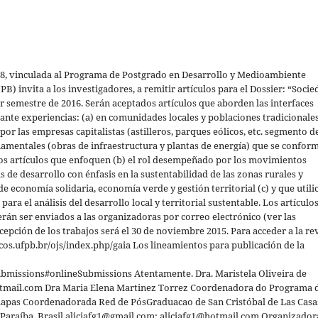
268, vinculada al Programa de Postgrado en Desarrollo y Medioambiente
 invita a los investigadores, a remitir artículos para el Dossier: “Socie
er semestre de 2016. Serán aceptados artículos que aborden las interfaces
iante experiencias: (a) en comunidades locales y poblaciones tradicionale
por las empresas capitalistas (astilleros, parques eólicos, etc. segmento d
rnamentales (obras de infraestructura y plantas de energía) que se confor
os artículos que enfoquen (b) el rol desempeñado por los movimientos
s de desarrollo con énfasis en la sustentabilidad de las zonas rurales y
e economía solidaria, economía verde y gestión territorial (c) y que utili
a el análisis del desarrollo local y territorial sustentable. Los artículo
rán ser enviados a las organizadoras por correo electrónico (ver las
ecepción de los trabajos será el 30 de noviembre 2015. Para acceder a la re
odicos.ufpb.br/ojs/index.php/gaia Los lineamientos para publicación de la
submissions#onlineSubmissions Atentamente. Dra. Maristela Oliveira de
tmail.com Dra Maria Elena Martinez Torrez Coordenadora do Programa 
iapas Coordenadorada Red de PósGraduacao de San Cristóbal de Las Casa
, Paraíba, Brasil aliciafg1@gmail.com; aliciafg1@hotmail.com Organizador