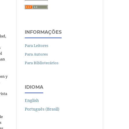
INFORMAÇÕES
dad,
Para Leitores
s
el
Para Autores
man
Para Bibliotecários
cen y
s
IDIOMA
vista
English
Português (Brasil)
de
s
as