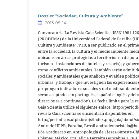
Dossier “Sociedad, Cultura y Ambiente”
2015-09-14
Convocatoria La Revista Gaia Scientia - ISSN 1981-1
(PRODEMA) de la Universidad Federal de Paraíba (UFPB)
Cultura y Ambiente”, v.10, a ser publicado en el prim
entre la sociedad, la cultura y el medioambiente med
ubicadas en áreas protegidas o territorios en disputa 
turismo - instalaciones de hoteles y resorts), y gube
como conflictos ambientales. También serán admitid
sociales y ambientales que analicen y evalúen política
urbanas; y trabajos que investiguen las experiencias d
propongan indicadores sociales y del medioambiente par
serán aceptados en portugués, español e inglés y debe
direcciones a continuación). La fecha límite para la r
Gaia Scientia utilice el siguiente enlace: http://peri
revista Gaia Scientia se encuentran disponibles en:
http://periodicos.ufpb.br/ojs/index.php/gaia/about/
Andrade UFPB, Paraíba, Brasil andrademaristela@ho
Pós Graduacao en Antropologia de Ciesas-Sureste-Ch
Chiapas, México Dra. Alicia Ferreira Gonçalves UFPB