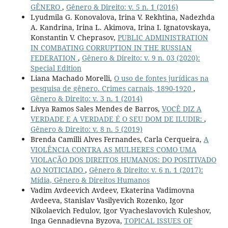
GÊNERO
,
Gênero & Direito: v. 5 n. 1 (2016)
Lyudmila G. Konovalova, Irina V. Rekhtina, Nadezhda
A. Kandrina, Irina L. Akimova, Irina I. Ignatovskaya,
Konstantin V. Cheprasov,
PUBLIC ADMINISTRATION
IN COMBATING CORRUPTION IN THE RUSSIAN
FEDERATION
,
Gênero & Direito: v. 9 n. 03 (2020):
Special Edition
Liana Machado Morelli,
O uso de fontes jurídicas na
pesquisa de gênero. Crimes carnais, 1890-1920
,
Gênero & Direito: v. 3 n. 1 (2014)
Lívya Ramos Sales Mendes de Barros,
VOCÊ DIZ A
VERDADE E A VERDADE É O SEU DOM DE ILUDIR:
,
Gênero & Direito: v. 8 n. 5 (2019)
Brenda Camilli Alves Fernandes, Carla Cerqueira,
A
VIOLÊNCIA CONTRA AS MULHERES COMO UMA
VIOLAÇÃO DOS DIREITOS HUMANOS: DO POSITIVADO
AO NOTICIADO
,
Gênero & Direito: v. 6 n. 1 (2017):
Mídia, Gênero & Direitos Humanos
Vadim Avdeevich Avdeev, Ekaterina Vadimovna
Avdeeva, Stanislav Vasilyevich Rozenko, Igor
Nikolaevich Fedulov, Igor Vyacheslavovich Kuleshov,
Inga Gennadievna Byzova,
TOPICAL ISSUES OF