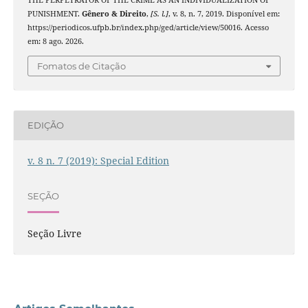
THE PERPETRATOR OF THE CRIME AS AN INDIVIDUALIZATION OF
PUNISHMENT.
Gênero & Direito
,
[S. l.]
, v. 8, n. 7, 2019. Disponível em:
https://periodicos.ufpb.br/index.php/ged/article/view/50016. Acesso
em: 8 ago. 2026.
Fomatos de Citação
EDIÇÃO
v. 8 n. 7 (2019): Special Edition
SEÇÃO
Seção Livre