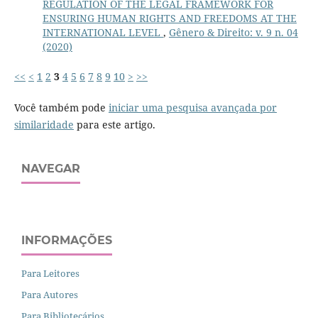
REGULATION OF THE LEGAL FRAMEWORK FOR
ENSURING HUMAN RIGHTS AND FREEDOMS AT THE
INTERNATIONAL LEVEL
,
Gênero & Direito: v. 9 n. 04
(2020)
<<
<
1
2
3
4
5
6
7
8
9
10
>
>>
Você também pode
iniciar uma pesquisa avançada por
similaridade
para este artigo.
NAVEGAR
INFORMAÇÕES
Para Leitores
Para Autores
Para Bibliotecários