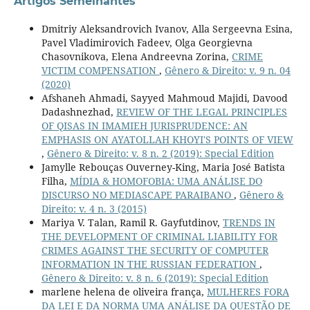
Artigos Semelhantes
Dmitriy Aleksandrovich Ivanov, Alla Sergeevna Esina,
Pavel Vladimirovich Fadeev, Olga Georgievna
Chasovnikova, Elena Andreevna Zorina,
CRIME
VICTIM COMPENSATION
,
Gênero & Direito: v. 9 n. 04
(2020)
Afshaneh Ahmadi, Sayyed Mahmoud Majidi, Davood
Dadashnezhad,
REVIEW OF THE LEGAL PRINCIPLES
OF QISAS IN IMAMIEH JURISPRUDENCE: AN
EMPHASIS ON AYATOLLAH KHOYI'S POINTS OF VIEW
,
Gênero & Direito: v. 8 n. 2 (2019): Special Edition
Jamylle Rebouças Ouverney-King, Maria José Batista
Filha,
MÍDIA & HOMOFOBIA: UMA ANÁLISE DO
DISCURSO NO MEDIASCAPE PARAIBANO
,
Gênero &
Direito: v. 4 n. 3 (2015)
Mariya V. Talan, Ramil R. Gayfutdinov,
TRENDS IN
THE DEVELOPMENT OF CRIMINAL LIABILITY FOR
CRIMES AGAINST THE SECURITY OF COMPUTER
INFORMATION IN THE RUSSIAN FEDERATION
,
Gênero & Direito: v. 8 n. 6 (2019): Special Edition
marlene helena de oliveira frança,
MULHERES FORA
DA LEI E DA NORMA UMA ANÁLISE DA QUESTÃO DE