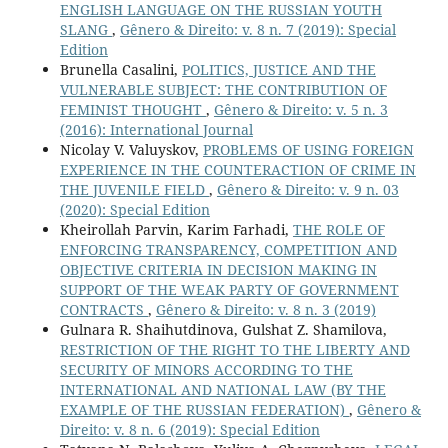
ENGLISH LANGUAGE ON THE RUSSIAN YOUTH
SLANG
,
Gênero & Direito: v. 8 n. 7 (2019): Special
Edition
Brunella Casalini,
POLITICS, JUSTICE AND THE
VULNERABLE SUBJECT: THE CONTRIBUTION OF
FEMINIST THOUGHT
,
Gênero & Direito: v. 5 n. 3
(2016): International Journal
Nicolay V. Valuyskov,
PROBLEMS OF USING FOREIGN
EXPERIENCE IN THE COUNTERACTION OF CRIME IN
THE JUVENILE FIELD
,
Gênero & Direito: v. 9 n. 03
(2020): Special Edition
Kheirollah Parvin, Karim Farhadi,
THE ROLE OF
ENFORCING TRANSPARENCY, COMPETITION AND
OBJECTIVE CRITERIA IN DECISION MAKING IN
SUPPORT OF THE WEAK PARTY OF GOVERNMENT
CONTRACTS
,
Gênero & Direito: v. 8 n. 3 (2019)
Gulnara R. Shaihutdinova, Gulshat Z. Shamilova,
RESTRICTION OF THE RIGHT TO THE LIBERTY AND
SECURITY OF MINORS ACCORDING TO THE
INTERNATIONAL AND NATIONAL LAW (BY THE
EXAMPLE OF THE RUSSIAN FEDERATION)
,
Gênero &
Direito: v. 8 n. 6 (2019): Special Edition