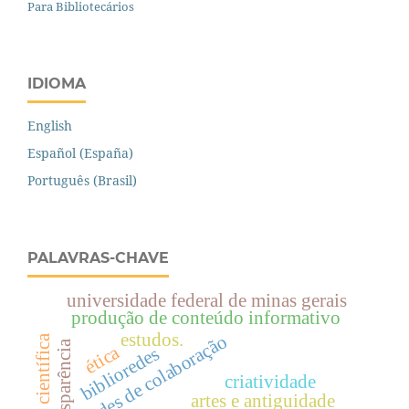
Para Bibliotecários
IDIOMA
English
Español (España)
Português (Brasil)
PALAVRAS-CHAVE
universidade federal de minas gerais
produção de conteúdo informativo
estudos.
redes de colaboração
pesquisa científica
transparência
ética
biblioredes
criatividade
artes e antiguidade