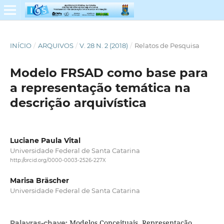
INÍCIO
/
ARQUIVOS
/
V. 28 N. 2 (2018)
/
Relatos de Pesquisa
Modelo FRSAD como base para
a representação temática na
descrição arquivística
Luciane Paula Vital
Universidade Federal de Santa Catarina
http://orcid.org/0000-0003-2526-227X
Marisa Bräscher
Universidade Federal de Santa Catarina
Modelos Conceituais, Representação
Palavras-chave: