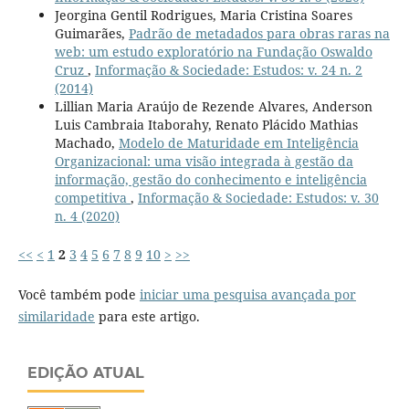
Jeorgina Gentil Rodrigues, Maria Cristina Soares
Guimarães,
Padrão de metadados para obras raras na
web: um estudo exploratório na Fundação Oswaldo
Cruz
,
Informação & Sociedade: Estudos: v. 24 n. 2
(2014)
Lillian Maria Araújo de Rezende Alvares, Anderson
Luis Cambraia Itaborahy, Renato Plácido Mathias
Machado,
Modelo de Maturidade em Inteligência
Organizacional: uma visão integrada à gestão da
informação, gestão do conhecimento e inteligência
competitiva
,
Informação & Sociedade: Estudos: v. 30
n. 4 (2020)
<<
<
1
2
3
4
5
6
7
8
9
10
>
>>
Você também pode
iniciar uma pesquisa avançada por
similaridade
para este artigo.
EDIÇÃO ATUAL