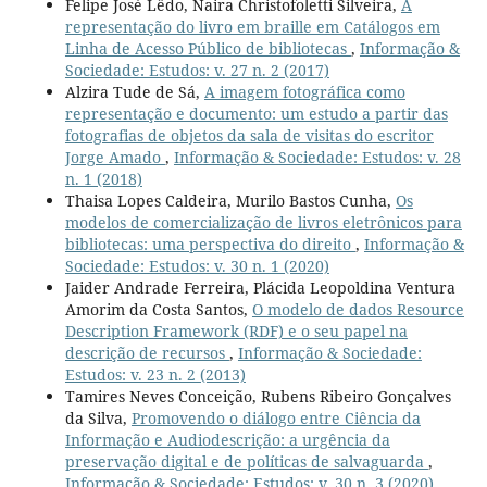
Felipe José Lêdo, Naira Christofoletti Silveira,
A
representação do livro em braille em Catálogos em
Linha de Acesso Público de bibliotecas
,
Informação &
Sociedade: Estudos: v. 27 n. 2 (2017)
Alzira Tude de Sá,
A imagem fotográfica como
representação e documento: um estudo a partir das
fotografias de objetos da sala de visitas do escritor
Jorge Amado
,
Informação & Sociedade: Estudos: v. 28
n. 1 (2018)
Thaisa Lopes Caldeira, Murilo Bastos Cunha,
Os
modelos de comercialização de livros eletrônicos para
bibliotecas: uma perspectiva do direito
,
Informação &
Sociedade: Estudos: v. 30 n. 1 (2020)
Jaider Andrade Ferreira, Plácida Leopoldina Ventura
Amorim da Costa Santos,
O modelo de dados Resource
Description Framework (RDF) e o seu papel na
descrição de recursos
,
Informação & Sociedade:
Estudos: v. 23 n. 2 (2013)
Tamires Neves Conceição, Rubens Ribeiro Gonçalves
da Silva,
Promovendo o diálogo entre Ciência da
Informação e Audiodescrição: a urgência da
preservação digital e de políticas de salvaguarda
,
Informação & Sociedade: Estudos: v. 30 n. 3 (2020)