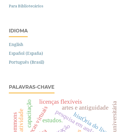
Para Bibliotecários
IDIOMA
English
Español (España)
Português (Brasil)
PALAVRAS-CHAVE
licenças flexíveis
capacitação
televisão universitária
artes e antiguidade
bibliotecas virtuais
pesquisa em andamento
criatividade
histÓria do livro
estudos.