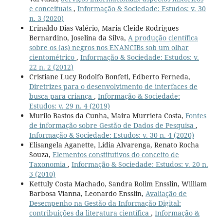
e conceituais
,
Informação & Sociedade: Estudos: v. 30
n. 3 (2020)
Erinaldo Dias Valério, Maria Cleide Rodrigues
Bernardino, Joselina da Silva,
A produção científica
sobre os (as) negros nos ENANCIBs sob um olhar
cientométrico
,
Informação & Sociedade: Estudos: v.
22 n. 2 (2012)
Cristiane Lucy Rodolfo Bonfeti, Edberto Ferneda,
Diretrizes para o desenvolvimento de interfaces de
busca para criança
,
Informação & Sociedade:
Estudos: v. 29 n. 4 (2019)
Murilo Bastos da Cunha, Maira Murrieta Costa,
Fontes
de informação sobre Gestão de Dados de Pesquisa
,
Informação & Sociedade: Estudos: v. 30 n. 4 (2020)
Elisangela Aganette, Lídia Alvarenga, Renato Rocha
Souza,
Elementos constitutivos do conceito de
Taxonomia
,
Informação & Sociedade: Estudos: v. 20 n.
3 (2010)
Kettuly Costa Machado, Sandra Rolim Ensslin, William
Barbosa Vianna, Leonardo Ensslin,
Avaliação de
Desempenho na Gestão da Informação Digital:
contribuições da literatura científica
,
Informação &