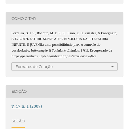
COMO CITAR
Ferreira, G. I. S., Bonotto, M. E. K. K., Laan, R. H. van der, & Caregnato,
S. E. (2007). ESTUDO SOBRE A TERMINOLOGIA DA LITERATURA
INFANTIL E JUVENIL: uma possibilidade para o controle de
vocabulário.
Informação & Sociedade: Estudos
,
17
(1). Recuperado de
https://periodicos.ufpb.br/index.php/ies/article/view/829
Fomatos de Citação
EDIÇÃO
v. 17 n. 1 (2007)
SEÇÃO