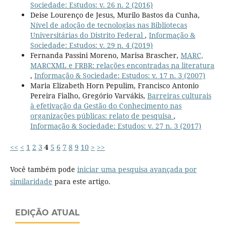
Sociedade: Estudos: v. 26 n. 2 (2016)
Deise Lourenço de Jesus, Murilo Bastos da Cunha,
Nível de adoção de tecnologias nas Bibliotecas
Universitárias do Distrito Federal
,
Informação &
Sociedade: Estudos: v. 29 n. 4 (2019)
Fernanda Passini Moreno, Marisa Brascher,
MARC,
MARCXML e FRBR: relações encontradas na literatura
,
Informação & Sociedade: Estudos: v. 17 n. 3 (2007)
Maria Elizabeth Horn Pepulim, Francisco Antonio
Pereira Fialho, Gregório Varvákis,
Barreiras culturais
à efetivação da Gestão do Conhecimento nas
organizações públicas: relato de pesquisa
,
Informação & Sociedade: Estudos: v. 27 n. 3 (2017)
<<
<
1
2
3
4
5
6
7
8
9
10
>
>>
Você também pode
iniciar uma pesquisa avançada por
similaridade
para este artigo.
EDIÇÃO ATUAL