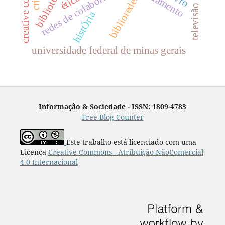
creative commons
redes de colaboração
ética
biblioredes
histÓria
universidade federal de minas gerais
Informação & Sociedade - ISSN: 1809-4783
Free Blog Counter
Este trabalho está licenciado com uma
Licença
Creative Commons - Atribuição-NãoComercial
4.0 Internacional