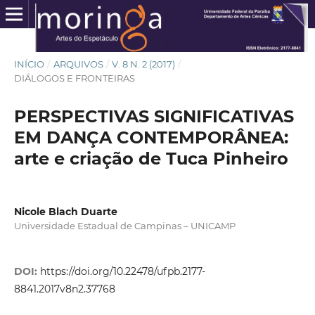
INÍCIO
/
ARQUIVOS
/
V. 8 N. 2 (2017)
/
DIÁLOGOS E FRONTEIRAS
PERSPECTIVAS SIGNIFICATIVAS
EM DANÇA CONTEMPORÂNEA:
arte e criação de Tuca Pinheiro
Nicole Blach Duarte
Universidade Estadual de Campinas – UNICAMP
DOI:
https://doi.org/10.22478/ufpb.2177-
8841.2017v8n2.37768