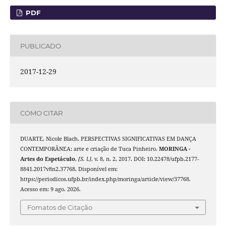
PDF
PUBLICADO
2017-12-29
COMO CITAR
DUARTE, Nicole Blach. PERSPECTIVAS SIGNIFICATIVAS EM DANÇA
CONTEMPORÂNEA: arte e criação de Tuca Pinheiro.
MORINGA -
Artes do Espetáculo
,
[S. l.]
, v. 8, n. 2, 2017. DOI: 10.22478/ufpb.2177-
8841.2017v8n2.37768. Disponível em:
https://periodicos.ufpb.br/index.php/moringa/article/view/37768.
Acesso em: 9 ago. 2026.
Fomatos de Citação