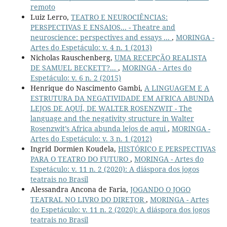
remoto
Luiz Lerro,
TEATRO E NEUROCIÊNCIAS:
PERSPECTIVAS E ENSAIOS... - Theatre and
neuroscience: perspectives and essays ...
,
MORINGA -
Artes do Espetáculo: v. 4 n. 1 (2013)
Nicholas Rauschenberg,
UMA RECEPÇÃO REALISTA
DE SAMUEL BECKETT?...
,
MORINGA - Artes do
Espetáculo: v. 6 n. 2 (2015)
Henrique do Nascimento Gambi,
A LINGUAGEM E A
ESTRUTURA DA NEGATIVIDADE EM AFRICA ABUNDA
LEJOS DE AQUÍ, DE WALTER ROSENZWIT - The
language and the negativity structure in Walter
Rosenzwit’s Africa abunda lejos de aqui
,
MORINGA -
Artes do Espetáculo: v. 3 n. 1 (2012)
Ingrid Dormien Koudela,
HISTÓRICO E PERSPECTIVAS
PARA O TEATRO DO FUTURO
,
MORINGA - Artes do
Espetáculo: v. 11 n. 2 (2020): A diáspora dos jogos
teatrais no Brasil
Alessandra Ancona de Faria,
JOGANDO O JOGO
TEATRAL NO LIVRO DO DIRETOR
,
MORINGA - Artes
do Espetáculo: v. 11 n. 2 (2020): A diáspora dos jogos
teatrais no Brasil