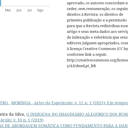
aprovado, os autores concordam 
ceder, sem remuneração, os seguin
direitos à Revista: os direitos de
primeira publicação e a permissão
para que a Revista redistribua esse
artigo e seus meta dados aos servi
de indexação e referência que seus
editores julguem apropriados, co
à licença Creative Commons (CC by
conforme link a seguir.
http://creativecommons.org/licens
y/4.0/deed.pt_BR
ATRO
,
MORINGA - Artes do Espetáculo: v. 12 n. 1 (2021): Em tempo
ira da Silva,
O INDÍGENA NO IMAGINÁRIO ALEGÓRICO DOS BU
culo: v. 10 n. 1 (2019)
AS DE ABORDAGEM SOMÁTICA COMO FUNDAMENTO PARA A DA