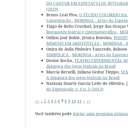
DO CANTOR EM ESPETÁCULOS INTEGRA
(2019)
Bruno Leal Piva,
O TECIDO COLORIDO NA 
Subjetivação
,
MORINGA - Artes do Espetácu
Tiago de Brito Cruvinel, Jorge das Graças 
linguagem teatral e cinematográfica
,
MORI
Odilon José Roble, Jéssica Bonvino,
POSSÍ
MIMESIS EM ARISTÓTELES
,
MORINGA - Ar
Onira de Ávila Pinheiro Tancrede, Robso
SIMBÓLICA
,
MORINGA - Artes do Espetáculo
Denise Rocha,
TEATRO EXPERIMENTAL D
diáspora dos jogos teatrais no Brasil
Marcia Berselli, Juliana Gedoz Tieppo,
SE
A diáspora dos jogos teatrais no Brasil
Natássia Duarte Garcia Leite de Oliveira,
do Espetáculo: v. 4 n. 2 (2013)
<<
<
2
3
4
5
6
7
8
9
10
11
>
>>
Você também pode
iniciar uma pesquisa avança