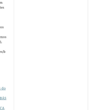
em
tes
ços
nexos
),
es/b
s do
MBÁS
NÇA