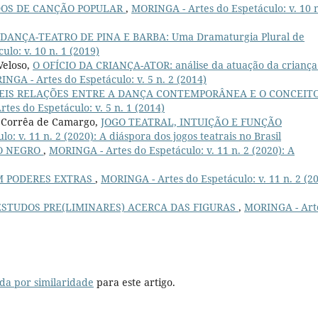
DOS DE CANÇÃO POPULAR
,
MORINGA - Artes do Espetáculo: v. 10 n
DANÇA-TEATRO DE PINA E BARBA: Uma Dramaturgia Plural de
lo: v. 10 n. 1 (2019)
Veloso,
O OFÍCIO DA CRIANÇA-ATOR: análise da atuação da criança
NGA - Artes do Espetáculo: v. 5 n. 2 (2014)
VEIS RELAÇÕES ENTRE A DANÇA CONTEMPORÂNEA E O CONCEIT
tes do Espetáculo: v. 5 n. 1 (2014)
n Corrêa de Camargo,
JOGO TEATRAL, INTUIÇÃO E FUNÇÃO
: v. 11 n. 2 (2020): A diáspora dos jogos teatrais no Brasil
O NEGRO
,
MORINGA - Artes do Espetáculo: v. 11 n. 2 (2020): A
M PODERES EXTRAS
,
MORINGA - Artes do Espetáculo: v. 11 n. 2 (20
ESTUDOS PRE(LIMINARES) ACERCA DAS FIGURAS
,
MORINGA - Art
da por similaridade
para este artigo.