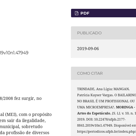
PDF
PUBLICADO
2019-09-06
019v10n1.47949
COMO CITAR
TRINDADE, Ana Lígia; MANGAN,
Patrícia Kayser Vargas. O BAILARIN
/2008 fez surgir, no
NO BRASIL É UM PROFISSIONAL OU
UMA MICROEMPRESA?.
MORINGA -
Artes do Espetáculo
,
[S. l.]
, v. 10, n. 1
al (MEI), com o propósito
2019. DOI: 10.22478/ufpb.2177-
em sair da ilegalidade,
8841.2019v10n1.47949. Disponível em
 municipal, sobretudo
https://periodicos.ufpb.br/index.php
 da profissão de diversos