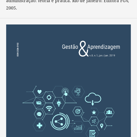
administração: teoria e prática. Rio de Janeiro: Editora FGV,
2005.