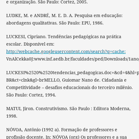
e organização. São Paulo: Cortez, 2005.
LUDKE, M. e ANDRÉ, M. E. D. A. Pesquisa em educação:
abordagens qualitativas. São Paulo: EPU, 1986.
LUCKESI, Cipriano. Tendências pedagógicas na prática
escolar. Disponível em:
http://webcache.googleusercontent.com/search?q=cache:
VnAlCekka0J:www.inf.aedb.br/faculdades/ped/Downloads/1ano
LUCKESI%2520%2520tendencias_pedagogicas.doc+&cd=4&hl=p
BR&ct=clnk&gl=brMELLO, Guiomar Nano de. Cidadania e
Competitividade – desafios educacionais do terceiro milênio.
São Paulo: Cortez, 1994.
MATUI, Jiron. Construtivismo. São Paulo : Editora Moderna,
1998.
NÓVOA, Antônio (1992 a). Formação de professores e
profissão docente. In: NÓVOA (org) Os professores e a sua