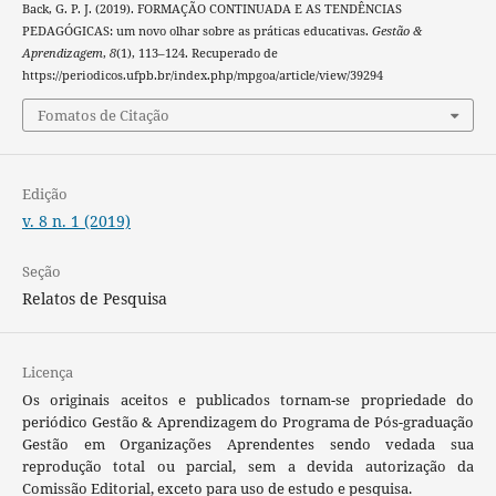
Back, G. P. J. (2019). FORMAÇÃO CONTINUADA E AS TENDÊNCIAS
PEDAGÓGICAS: um novo olhar sobre as práticas educativas.
Gestão &
Aprendizagem
,
8
(1), 113–124. Recuperado de
https://periodicos.ufpb.br/index.php/mpgoa/article/view/39294
Fomatos de Citação
Edição
v. 8 n. 1 (2019)
Seção
Relatos de Pesquisa
Licença
Os originais aceitos e publicados tornam-se propriedade do
periódico Gestão & Aprendizagem do Programa de Pós-graduação
Gestão em Organizações Aprendentes sendo vedada sua
reprodução total ou parcial, sem a devida autorização da
Comissão Editorial, exceto para uso de estudo e pesquisa.