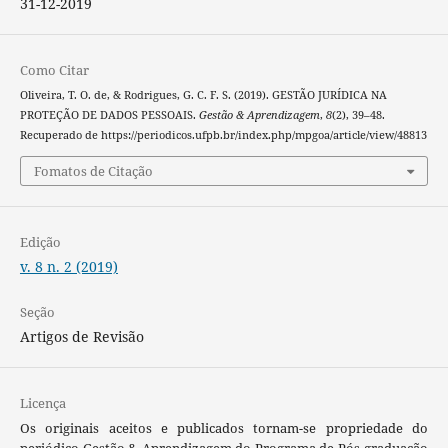
31-12-2019
Como Citar
Oliveira, T. O. de, & Rodrigues, G. C. F. S. (2019). GESTÃO JURÍDICA NA
PROTEÇÃO DE DADOS PESSOAIS.
Gestão & Aprendizagem
,
8
(2), 39–48.
Recuperado de https://periodicos.ufpb.br/index.php/mpgoa/article/view/48813
Fomatos de Citação
Edição
v. 8 n. 2 (2019)
Seção
Artigos de Revisão
Licença
Os originais aceitos e publicados tornam-se propriedade do
periódico Gestão & Aprendizagem do Programa de Pós-graduação