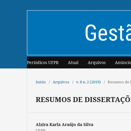
Periódicos UFPB
Atual
Arquivos
Anúncio
Início
/
Arquivos
/
v. 8 n. 2 (2019)
/
Resumos de 
RESUMOS DE DISSERTAÇÕ
Alzira Karla Araújo da Silva
UFPB