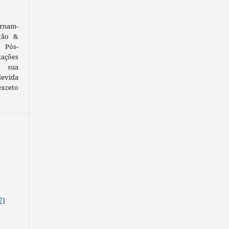
ornam-
tão &
 Pós-
ações
 sua
devida
exceto
7)