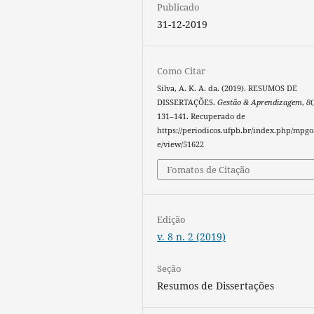
Publicado
31-12-2019
Como Citar
Silva, A. K. A. da. (2019). RESUMOS DE
DISSERTAÇÕES.
Gestão & Aprendizagem
,
8
(
131–141. Recuperado de
https://periodicos.ufpb.br/index.php/mpgoa
e/view/51622
Fomatos de Citação
Edição
v. 8 n. 2 (2019)
Seção
Resumos de Dissertações