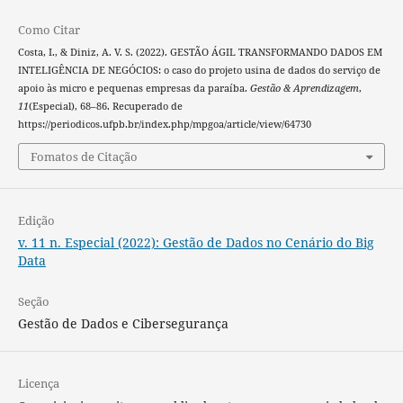
Como Citar
Costa, I., & Diniz, A. V. S. (2022). GESTÃO ÁGIL TRANSFORMANDO DADOS EM
INTELIGÊNCIA DE NEGÓCIOS: o caso do projeto usina de dados do serviço de
apoio às micro e pequenas empresas da paraíba.
Gestão & Aprendizagem
,
11
(Especial), 68–86. Recuperado de
https://periodicos.ufpb.br/index.php/mpgoa/article/view/64730
Fomatos de Citação
Edição
v. 11 n. Especial (2022): Gestão de Dados no Cenário do Big
Data
Seção
Gestão de Dados e Cibersegurança
Licença