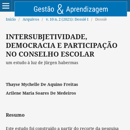
Início
/
Arquivos
/
v. 10 n. 2 (2021): Dossiê I
/
Dossiê
INTERSUBJETIVIDADE,
DEMOCRACIA E PARTICIPAÇÃO
NO CONSELHO ESCOLAR
um estudo à luz de jürgen habermas
Thayse Mychelle De Aquino Freitas
Arilene Maria Soares De Medeiros
Resumo
Este estudo foi construído a partir do recorte da pesquisa