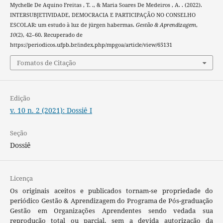
Mychelle De Aquino Freitas , T. ., & Maria Soares De Medeiros , A. . (2022).
INTERSUBJETIVIDADE, DEMOCRACIA E PARTICIPAÇÃO NO CONSELHO
ESCOLAR: um estudo à luz de jürgen habermas.
Gestão & Aprendizagem
,
10
(2), 42–60. Recuperado de
https://periodicos.ufpb.br/index.php/mpgoa/article/view/65131
Fomatos de Citação
Edição
v. 10 n. 2 (2021): Dossiê I
Seção
Dossiê
Licença
Os originais aceitos e publicados tornam-se propriedade do
periódico Gestão & Aprendizagem do Programa de Pós-graduação
Gestão em Organizações Aprendentes sendo vedada sua
reprodução total ou parcial, sem a devida autorização da