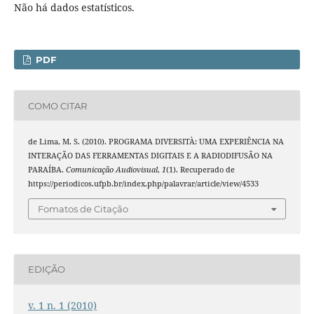
Não há dados estatísticos.
PDF
COMO CITAR
de Lima, M. S. (2010). PROGRAMA DIVERSITÀ: UMA EXPERIÊNCIA NA
INTERAÇÃO DAS FERRAMENTAS DIGITAIS E A RADIODIFUSÃO NA
PARAÍBA.
Comunicação Audiovisual
,
1
(1). Recuperado de
https://periodicos.ufpb.br/index.php/palavrar/article/view/4533
Fomatos de Citação
EDIÇÃO
v. 1 n. 1 (2010)