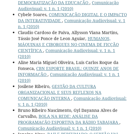
DEMOCRATIZAÇÃO DA EDUCAÇÃO
,
Comunicação
Audiovisual: v. 1 n. 1 (2010)
Cybele Soares,
COMUNICAÇÃO DIGITAL E O IMPACTO
DA INTERATIVIDADE
,
Comunicação Audiovisual: v. 1
n. 1 (2010)
Claudio Cardoso de Paiva, Allysson Viana Martins,
Tássio José Ponce de Leon Aguiar,
HUMANOS,
MÁQUINAS E CIBORGUES NO CINEMA DE FICÇÃO
CIENTÍFICA
,
Comunicação Audiovisual: v. 1 n. 1
(2010)
Aline Maria Miguel Oliveira, Luis Carlos Roque da
Fonseca,
CBN ESPORTE BRASIL: QUINZE ANOS DE
INFORMAÇÃO
,
Comunicação Audiovisual: v. 1 n. 1
(2010)
Josilene Ribeiro,
GESTÃO DA CULTURA
ORGANIZACIONAL E SEUS REFLEXOS NA
COMUNICAÇÃO INTERNA
,
Comunicação Audiovisual:
v. 1 n. 1 (2010)
Bruno Ribeiro Nascimento, Gyl Dayanna Alves de
Carvalho,
BOLA NA REDE: ANÁLISE DA
PROGRAMAÇÃO ESPORTIVA DA RÁDIO TABAJARA
,
Comunicação Audiovisual: v. 1 n. 1 (2010)