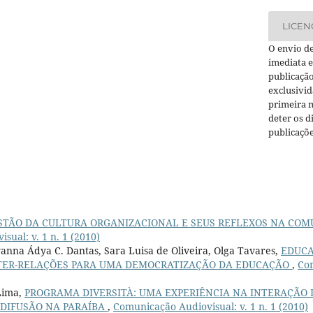
LICEN
O envio de
imediata e
publicação
exclusivid
primeira m
deter os d
publicaçõe
STÃO DA CULTURA ORGANIZACIONAL E SEUS REFLEXOS NA CO
sual: v. 1 n. 1 (2010)
anna Ádya C. Dantas, Sara Luisa de Oliveira, Olga Tavares,
EDUCA
TER-RELAÇÕES PARA UMA DEMOCRATIZAÇÃO DA EDUCAÇÃO
,
Com
Lima,
PROGRAMA DIVERSITÀ: UMA EXPERIÊNCIA NA INTERAÇÃO
IODIFUSÃO NA PARAÍBA
,
Comunicação Audiovisual: v. 1 n. 1 (2010)