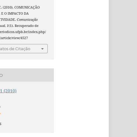
 C. (2010). COMUNICAÇÃO
 E O IMPACTO DA
TIVIDADE.
Comunicação
ual
,
1
(1). Recuperado de
periodicos.ufpb.br/index.php/
/article/view/4527
tos de Citação
ÃO
 1 (2010)
O
s