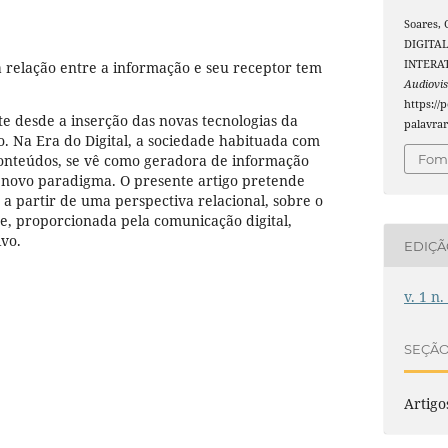
Soares,
DIGITAL
INTERA
 relação entre a informação e seu receptor tem
Audiovis
https://
e desde a inserção das novas tecnologias da
palavrar
. Na Era do Digital, a sociedade habituada com
conteúdos, se vê como geradora de informação
Foma
m novo paradigma. O presente artigo pretende
 a partir de uma perspectiva relacional, sobre o
e, proporcionada pela comunicação digital,
vo.
EDIÇ
v. 1 n.
SEÇÃ
Artigo