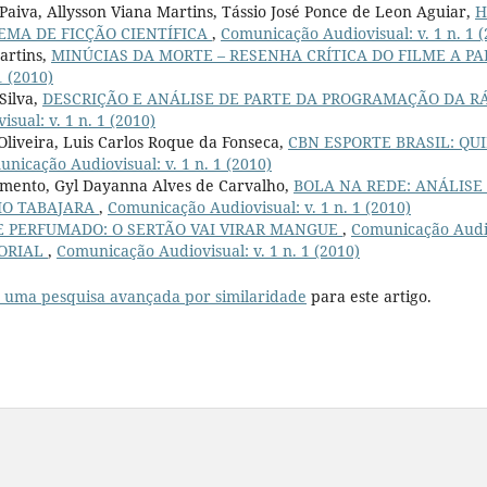
Paiva, Allysson Viana Martins, Tássio José Ponce de Leon Aguiar,
H
EMA DE FICÇÃO CIENTÍFICA
,
Comunicação Audiovisual: v. 1 n. 1 (
artins,
MINÚCIAS DA MORTE – RESENHA CRÍTICA DO FILME A P
1 (2010)
 Silva,
DESCRIÇÃO E ANÁLISE DE PARTE DA PROGRAMAÇÃO DA R
sual: v. 1 n. 1 (2010)
Oliveira, Luis Carlos Roque da Fonseca,
CBN ESPORTE BRASIL: QU
nicação Audiovisual: v. 1 n. 1 (2010)
imento, Gyl Dayanna Alves de Carvalho,
BOLA NA REDE: ANÁLIS
IO TABAJARA
,
Comunicação Audiovisual: v. 1 n. 1 (2010)
E PERFUMADO: O SERTÃO VAI VIRAR MANGUE
,
Comunicação Audiov
ORIAL
,
Comunicação Audiovisual: v. 1 n. 1 (2010)
r uma pesquisa avançada por similaridade
para este artigo.