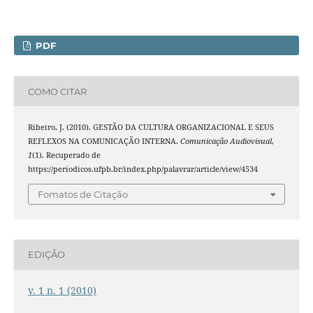
PDF
COMO CITAR
Ribeiro, J. (2010). GESTÃO DA CULTURA ORGANIZACIONAL E SEUS
REFLEXOS NA COMUNICAÇÃO INTERNA.
Comunicação Audiovisual
,
1
(1). Recuperado de
https://periodicos.ufpb.br/index.php/palavrar/article/view/4534
Fomatos de Citação
EDIÇÃO
v. 1 n. 1 (2010)