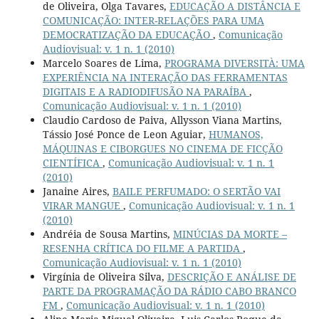
de Oliveira, Olga Tavares,
EDUCAÇÃO A DISTÂNCIA E
COMUNICAÇÃO: INTER-RELAÇÕES PARA UMA
DEMOCRATIZAÇÃO DA EDUCAÇÃO
,
Comunicação
Audiovisual: v. 1 n. 1 (2010)
Marcelo Soares de Lima,
PROGRAMA DIVERSITÀ: UMA
EXPERIÊNCIA NA INTERAÇÃO DAS FERRAMENTAS
DIGITAIS E A RADIODIFUSÃO NA PARAÍBA
,
Comunicação Audiovisual: v. 1 n. 1 (2010)
Claudio Cardoso de Paiva, Allysson Viana Martins,
Tássio José Ponce de Leon Aguiar,
HUMANOS,
MÁQUINAS E CIBORGUES NO CINEMA DE FICÇÃO
CIENTÍFICA
,
Comunicação Audiovisual: v. 1 n. 1
(2010)
Janaine Aires,
BAILE PERFUMADO: O SERTÃO VAI
VIRAR MANGUE
,
Comunicação Audiovisual: v. 1 n. 1
(2010)
Andréia de Sousa Martins,
MINÚCIAS DA MORTE –
RESENHA CRÍTICA DO FILME A PARTIDA
,
Comunicação Audiovisual: v. 1 n. 1 (2010)
Virgínia de Oliveira Silva,
DESCRIÇÃO E ANÁLISE DE
PARTE DA PROGRAMAÇÃO DA RÁDIO CABO BRANCO
FM
,
Comunicação Audiovisual: v. 1 n. 1 (2010)