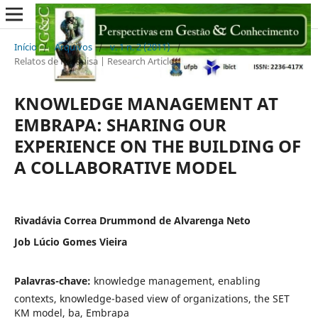
Início
/
Arquivos
/
v. 1 n. 2 (2011)
/
Relatos de Pesquisa | Research Articles
KNOWLEDGE MANAGEMENT AT
EMBRAPA: SHARING OUR
EXPERIENCE ON THE BUILDING OF
A COLLABORATIVE MODEL
Rivadávia Correa Drummond de Alvarenga Neto
Job Lúcio Gomes Vieira
Palavras-chave:
knowledge management, enabling
contexts, knowledge-based view of organizations, the SET
KM model, ba, Embrapa