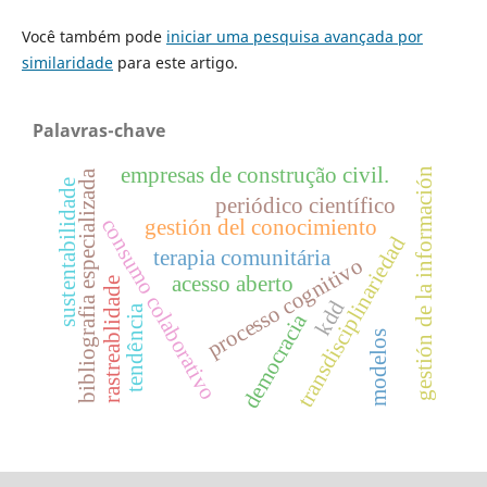
Você também pode
iniciar uma pesquisa avançada por
similaridade
para este artigo.
Palavras-chave
empresas de construção civil.
gestión de la información
bibliografia especializada
sustentabilidade
periódico científico
consumo colaborativo
gestión del conocimiento
transdisciplinariedad
terapia comunitária
processo cognitivo
acesso aberto
rastreablidade
kdd
tendência
democracia
modelos