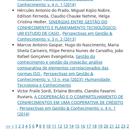
Conhecimento: v. 4 n. 1 (2014)
Hércules Antonio do Prado, Miguel Kojiio Nobre,
Edilson Ferneda, Claudio Chauke Nehme, Helga
Cristina Hedler,
SINERGIAS ENTRE GESTÃO DO
CONHECIMENTO E PLANEJAMENTO TECNOLÓGICO:
UM ESTUDO DE CASO
,
Perspectivas em Gestão &
Conhecimento: v. 3 n. 2 (2013)
Marcos Antonio Gaspar, Hugo do Nascimento, Maria
Sheila Carneiro, Filipe Pereira Nunes de Carvalho, João
Rafael Gonçalves Evangelista,
Gestão do
conhecimento e gestão da inovação: análise
comparativa de elementos correlacionados das
normas ISO
,
Perspectivas em Gestão &
Conhecimento: v. 13 n. esp (2023): Humanidade,
Tecnologia e Conhecimento
Victor Fraile Sordi, Erlaine Binotto, Clandio Favarini
Ruviaro,
A COOPERAÇÃO E O COMPARTILHAMENTO DE
CONHECIMENTOS EM UMA COOPERATIVA DE CRÉDITO
,
Perspectivas em Gestão & Conhecimento: v. 4 n. 1
(2014)
<<
<
1
2
3
4
5
6
7
8
9
10
11
12
13
14
15
16
17
18
19
20
21
22
23
2