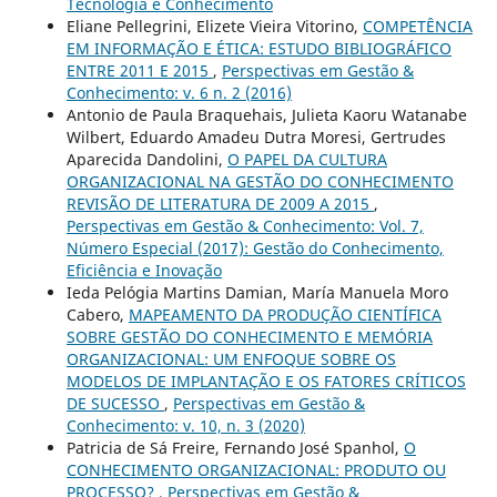
Tecnologia e Conhecimento
Eliane Pellegrini, Elizete Vieira Vitorino,
COMPETÊNCIA
EM INFORMAÇÃO E ÉTICA: ESTUDO BIBLIOGRÁFICO
ENTRE 2011 E 2015
,
Perspectivas em Gestão &
Conhecimento: v. 6 n. 2 (2016)
Antonio de Paula Braquehais, Julieta Kaoru Watanabe
Wilbert, Eduardo Amadeu Dutra Moresi, Gertrudes
Aparecida Dandolini,
O PAPEL DA CULTURA
ORGANIZACIONAL NA GESTÃO DO CONHECIMENTO
REVISÃO DE LITERATURA DE 2009 A 2015
,
Perspectivas em Gestão & Conhecimento: Vol. 7,
Número Especial (2017): Gestão do Conhecimento,
Eficiência e Inovação
Ieda Pelógia Martins Damian, María Manuela Moro
Cabero,
MAPEAMENTO DA PRODUÇÃO CIENTÍFICA
SOBRE GESTÃO DO CONHECIMENTO E MEMÓRIA
ORGANIZACIONAL: UM ENFOQUE SOBRE OS
MODELOS DE IMPLANTAÇÃO E OS FATORES CRÍTICOS
DE SUCESSO
,
Perspectivas em Gestão &
Conhecimento: v. 10, n. 3 (2020)
Patricia de Sá Freire, Fernando José Spanhol,
O
CONHECIMENTO ORGANIZACIONAL: PRODUTO OU
PROCESSO?
,
Perspectivas em Gestão &