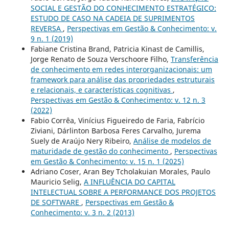
SOCIAL E GESTÃO DO CONHECIMENTO ESTRATÉGICO:
ESTUDO DE CASO NA CADEIA DE SUPRIMENTOS
REVERSA
,
Perspectivas em Gestão & Conhecimento: v.
9 n. 1 (2019)
Fabiane Cristina Brand, Patricia Kinast de Camillis,
Jorge Renato de Souza Verschoore Filho,
Transferência
de conhecimento em redes interorganizacionais: um
framework para análise das propriedades estruturais
e relacionais, e características cognitivas
,
Perspectivas em Gestão & Conhecimento: v. 12 n. 3
(2022)
Fabio Corrêa, Vinícius Figueiredo de Faria, Fabrício
Ziviani, Dárlinton Barbosa Feres Carvalho, Jurema
Suely de Araújo Nery Ribeiro,
Análise de modelos de
maturidade de gestão do conhecimento
,
Perspectivas
em Gestão & Conhecimento: v. 15 n. 1 (2025)
Adriano Coser, Aran Bey Tcholakuian Morales, Paulo
Mauricio Selig,
A INFLUÊNCIA DO CAPITAL
INTELECTUAL SOBRE A PERFORMANCE DOS PROJETOS
DE SOFTWARE
,
Perspectivas em Gestão &
Conhecimento: v. 3 n. 2 (2013)