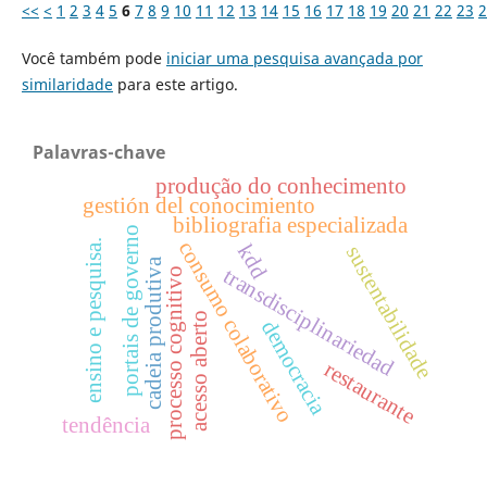
<<
<
1
2
3
4
5
6
7
8
9
10
11
12
13
14
15
16
17
18
19
20
21
22
23
2
Você também pode
iniciar uma pesquisa avançada por
similaridade
para este artigo.
Palavras-chave
produção do conhecimento
gestión del conocimiento
bibliografia especializada
portais de governo
consumo colaborativo
ensino e pesquisa.
kdd
sustentabilidade
cadeia produtiva
transdisciplinariedad
processo cognitivo
acesso aberto
democracia
restaurante
tendência