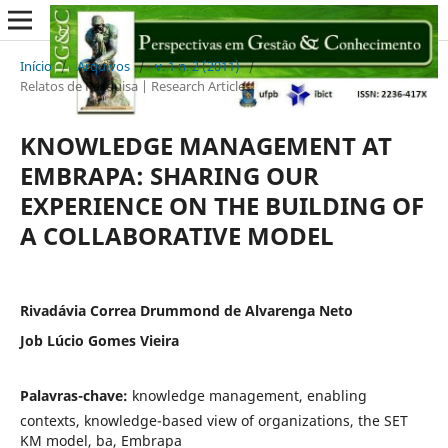
Início
/
Arquivos
/
v. 1 n. 2 (2011)
/
Relatos de Pesquisa | Research Articles
KNOWLEDGE MANAGEMENT AT
EMBRAPA: SHARING OUR
EXPERIENCE ON THE BUILDING OF
A COLLABORATIVE MODEL
Rivadávia Correa Drummond de Alvarenga Neto
Job Lúcio Gomes Vieira
Palavras-chave:
knowledge management, enabling
contexts, knowledge-based view of organizations, the SET
KM model, ba, Embrapa