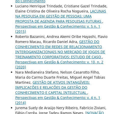
do Conhecimento
Luciano Henrique Trindade, Cristiane Gazel Trindade,
Elaine Cristina de Oliveira Rocha Nogueira,
LACUNAS
NA PESQUISA EM GESTÃO DE PESSOAS: UMA
PROPOSTA DE AGENDA PARA PESQUISAS FUTURAS
,
Perspectivas em Gestão & Conhecimento: v. 5 n. 1
(2015)
Roberto Bazanini, Andrea Akemi Oribe Hayashi, Flavio
Romero Macau, Ricardo Daniel Adra,
GESTÃO DO
CONHECIMENTO EM REDES DE RELACIONAMENTO
INTEROGANIZACIONAIS NO MERCADO DE JOGOS DE
TREINAMENTO CORPORATIVOS: ESTUDO DE CASO
,
Perspectivas em Gestão & Conhecimento: v. 10, n. 2
(2020)
Nara Medianeira Stefano, Nelson Casarotto Filho,
Maria do Carmo Duarte Freitas, Miguel Angel Tobias
Martinez,
GESTÃO DE ATIVOS INTANGÍVEIS:
IMPLICAÇÕES E RELAÇÕES DA GESTÃO DO
CONHECIMENTO E CAPITAL INTELECTUAL
,
Perspectivas em Gestão & Conhecimento: v. 4 n. 1
(2014)
Jurema Suely de Araújo Nery Ribeiro, Fabrício Ziviani,
Fábio Corrêa, Jorge Tadeu Ramos Neves,
INOVAÇÃO