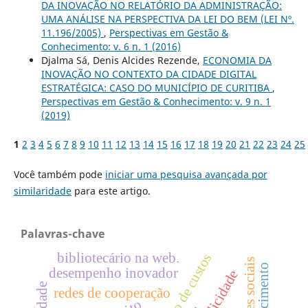
DA INOVAÇÃO NO RELATÓRIO DA ADMINISTRAÇÃO:
UMA ANÁLISE NA PERSPECTIVA DA LEI DO BEM (LEI Nº.
11.196/2005)
,
Perspectivas em Gestão &
Conhecimento: v. 6 n. 1 (2016)
Djalma Sá, Denis Alcides Rezende,
ECONOMIA DA
INOVAÇÃO NO CONTEXTO DA CIDADE DIGITAL
ESTRATÉGICA: CASO DO MUNICÍPIO DE CURITIBA
,
Perspectivas em Gestão & Conhecimento: v. 9 n. 1
(2019)
1
2
3
4
5
6
7
8
9
10
11
12
13
14
15
16
17
18
19
20
21
22
23
24
25
Você também pode
iniciar uma pesquisa avançada por
similaridade
para este artigo.
Palavras-chave
bibliotecário na web.
desempenho inovador
redes de cooperação