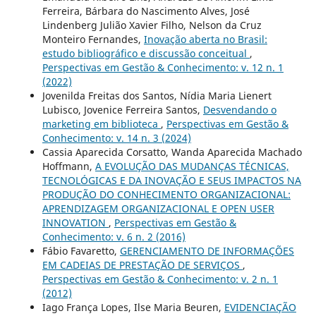
Ferreira, Bárbara do Nascimento Alves, José
Lindenberg Julião Xavier Filho, Nelson da Cruz
Monteiro Fernandes,
Inovação aberta no Brasil:
estudo bibliográfico e discussão conceitual
,
Perspectivas em Gestão & Conhecimento: v. 12 n. 1
(2022)
Jovenilda Freitas dos Santos, Nídia Maria Lienert
Lubisco, Jovenice Ferreira Santos,
Desvendando o
marketing em biblioteca
,
Perspectivas em Gestão &
Conhecimento: v. 14 n. 3 (2024)
Cassia Aparecida Corsatto, Wanda Aparecida Machado
Hoffmann,
A EVOLUÇÃO DAS MUDANÇAS TÉCNICAS,
TECNOLÓGICAS E DA INOVAÇÃO E SEUS IMPACTOS NA
PRODUÇÃO DO CONHECIMENTO ORGANIZACIONAL:
APRENDIZAGEM ORGANIZACIONAL E OPEN USER
INNOVATION
,
Perspectivas em Gestão &
Conhecimento: v. 6 n. 2 (2016)
Fábio Favaretto,
GERENCIAMENTO DE INFORMAÇÕES
EM CADEIAS DE PRESTAÇÃO DE SERVIÇOS
,
Perspectivas em Gestão & Conhecimento: v. 2 n. 1
(2012)
Iago França Lopes, Ilse Maria Beuren,
EVIDENCIAÇÃO