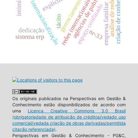
gerenciamento de custos
análise de redes sociais
criação de conhecimento
agências de publicidade
intimidade
explícito
redes internacionais
internacionalização
empresa familiar
espaço confinado
tácito
dedicação
nr-33
sistema erp
Os originais publicados na Perspectivas em Gestão &
Conhecimento estão disponibilizados de acordo com
uma
Licença Creative Commons 3.0 Brasil
(obrigatoriedade de atribuição de créditos/vedado uso
comercial/vedada criação de obras derivadas/permitida
citação referenciada)
.
Perspectivas em Gestão & Conhecimento - PG&C,