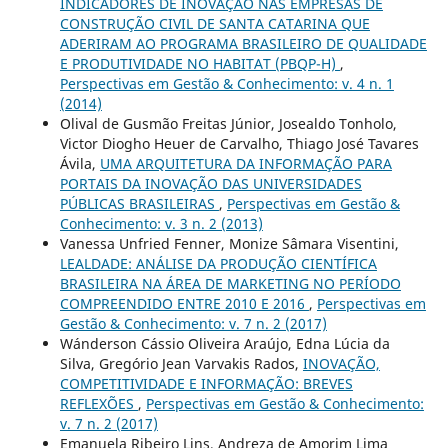
INDICADORES DE INOVAÇÃO NAS EMPRESAS DE
CONSTRUÇÃO CIVIL DE SANTA CATARINA QUE
ADERIRAM AO PROGRAMA BRASILEIRO DE QUALIDADE
E PRODUTIVIDADE NO HABITAT (PBQP-H)
,
Perspectivas em Gestão & Conhecimento: v. 4 n. 1
(2014)
Olival de Gusmão Freitas Júnior, Josealdo Tonholo,
Victor Diogho Heuer de Carvalho, Thiago José Tavares
Ávila,
UMA ARQUITETURA DA INFORMAÇÃO PARA
PORTAIS DA INOVAÇÃO DAS UNIVERSIDADES
PÚBLICAS BRASILEIRAS
,
Perspectivas em Gestão &
Conhecimento: v. 3 n. 2 (2013)
Vanessa Unfried Fenner, Monize Sâmara Visentini,
LEALDADE: ANÁLISE DA PRODUÇÃO CIENTÍFICA
BRASILEIRA NA ÁREA DE MARKETING NO PERÍODO
COMPREENDIDO ENTRE 2010 E 2016
,
Perspectivas em
Gestão & Conhecimento: v. 7 n. 2 (2017)
Wánderson Cássio Oliveira Araújo, Edna Lúcia da
Silva, Gregório Jean Varvakis Rados,
INOVAÇÃO,
COMPETITIVIDADE E INFORMAÇÃO: BREVES
REFLEXÕES
,
Perspectivas em Gestão & Conhecimento:
v. 7 n. 2 (2017)
Emanuela Ribeiro Lins, Andreza de Amorim Lima