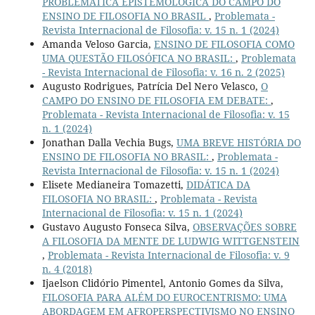
PROBLEMÁTICA EPISTEMOLÓGICA DO CAMPO DO
ENSINO DE FILOSOFIA NO BRASIL
,
Problemata -
Revista Internacional de Filosofia: v. 15 n. 1 (2024)
Amanda Veloso Garcia,
ENSINO DE FILOSOFIA COMO
UMA QUESTÃO FILOSÓFICA NO BRASIL:
,
Problemata
- Revista Internacional de Filosofia: v. 16 n. 2 (2025)
Augusto Rodrigues, Patrícia Del Nero Velasco,
O
CAMPO DO ENSINO DE FILOSOFIA EM DEBATE:
,
Problemata - Revista Internacional de Filosofia: v. 15
n. 1 (2024)
Jonathan Dalla Vechia Bugs,
UMA BREVE HISTÓRIA DO
ENSINO DE FILOSOFIA NO BRASIL:
,
Problemata -
Revista Internacional de Filosofia: v. 15 n. 1 (2024)
Elisete Medianeira Tomazetti,
DIDÁTICA DA
FILOSOFIA NO BRASIL:
,
Problemata - Revista
Internacional de Filosofia: v. 15 n. 1 (2024)
Gustavo Augusto Fonseca Silva,
OBSERVAÇÕES SOBRE
A FILOSOFIA DA MENTE DE LUDWIG WITTGENSTEIN
,
Problemata - Revista Internacional de Filosofia: v. 9
n. 4 (2018)
Ijaelson Clidório Pimentel, Antonio Gomes da Silva,
FILOSOFIA PARA ALÉM DO EUROCENTRISMO: UMA
ABORDAGEM EM AFROPERSPECTIVISMO NO ENSINO