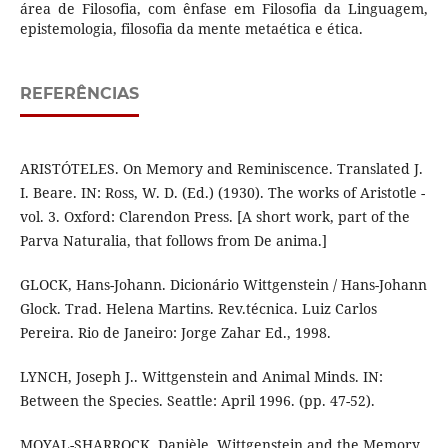
área de Filosofia, com ênfase em Filosofia da Linguagem,
epistemologia, filosofia da mente metaética e ética.
REFERÊNCIAS
ARISTÓTELES. On Memory and Reminiscence. Translated J.
I. Beare. IN: Ross, W. D. (Ed.) (1930). The works of Aristotle -
vol. 3. Oxford: Clarendon Press. [A short work, part of the
Parva Naturalia, that follows from De anima.]
GLOCK, Hans-Johann. Dicionário Wittgenstein / Hans-Johann
Glock. Trad. Helena Martins. Rev.técnica. Luiz Carlos
Pereira. Rio de Janeiro: Jorge Zahar Ed., 1998.
LYNCH, Joseph J.. Wittgenstein and Animal Minds. IN:
Between the Species. Seattle: April 1996. (pp. 47-52).
MOYAL-SHARROCK, Danièle. Wittgenstein and the Memory