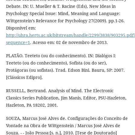
Debate. IN: U. Mueller & T. Racine (Eds), New Ideas in
Psychology Special Issue: Mind, Meaning and Language:
Wittgenstein’s Relevance for Psychology 27(2009). pp.1-26.
Disponível em:
http://uhra.herts.ac.uk/bitstream/handle/2299/3838/903295.pdf
sequence=1
. Acesso em: 02 de novembro de 2013.
PLATÃO. Teeteto (ou do conhecimento). IN: Dialógos I:
Teeteto (ou do conhecimento), Sofista (ou do ser),
Protágoras (ou sofistas). Trad. Edson Bini. Bauru, SP: 2007.
[Clássicos Edipro].
RUSSELL, Bertrand. Analysis of Mind. The Electronic
Classics Series Publication, Jim Manis, Editor, PSU-Hazleton,
Hazleton, PA 18202, 2001.
SOUZA, Marcus José Alves de. Configurações do Conceito de
Vontade na Obra de Wittgenstein / Marcus José Alves de
Souza. - - João Pessoa:[s. n.], 2010. [Tese de Doutorado]