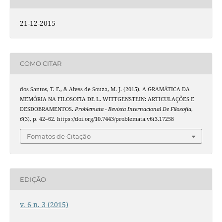
21-12-2015
COMO CITAR
dos Santos, T. F., & Alves de Souza, M. J. (2015). A GRAMÁTICA DA
MEMÓRIA NA FILOSOFIA DE L. WITTGENSTEIN: ARTICULAÇÕES E
DESDOBRAMENTOS.
Problemata - Revista Internacional De Filosofia
,
6
(3), p. 42–62. https://doi.org/10.7443/problemata.v6i3.17258
Fomatos de Citação
EDIÇÃO
v. 6 n. 3 (2015)