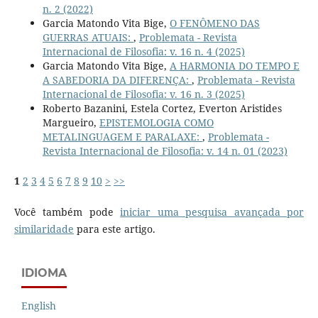
n. 2 (2022)
Garcia Matondo Vita Bige,
O FENÔMENO DAS
GUERRAS ATUAIS:
,
Problemata - Revista
Internacional de Filosofia: v. 16 n. 4 (2025)
Garcia Matondo Vita Bige,
A HARMONIA DO TEMPO E
A SABEDORIA DA DIFERENÇA:
,
Problemata - Revista
Internacional de Filosofia: v. 16 n. 3 (2025)
Roberto Bazanini, Estela Cortez, Everton Aristides
Margueiro,
EPISTEMOLOGIA COMO
METALINGUAGEM E PARALAXE:
,
Problemata -
Revista Internacional de Filosofia: v. 14 n. 01 (2023)
1
2
3
4
5
6
7
8
9
10
>
>>
Você também pode
iniciar uma pesquisa avançada por
similaridade
para este artigo.
IDIOMA
English