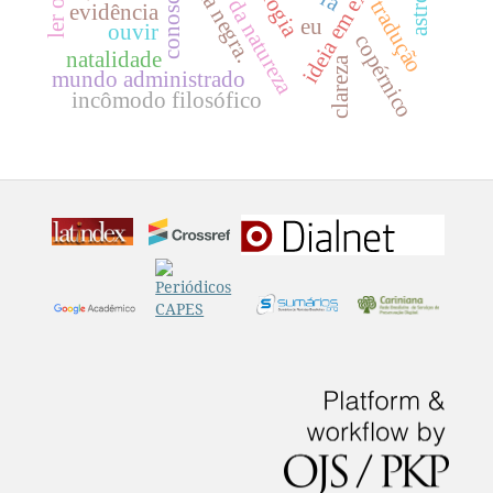
conoscenza
etnia negra.
tradução
evidência
eu
ouvir
copérnico
natalidade
clareza
mundo administrado
incômodo filosófico