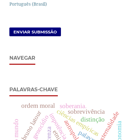
Português (Brasil)
ENVIAR SUBMISSÃO
NAVEGAR
PALAVRAS-CHAVE
ordem moral
soberania.
ciências empíricas
sobrevivência
bruno latour
ideia em externalidade
impotência da natureza
genocídio
distinção
antropologia
ler o mundo
astronomia
palavra