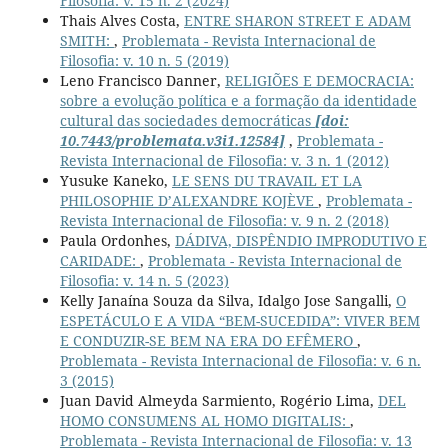
Filosofia: v. 15 n. 2 (2024)
Thais Alves Costa,
ENTRE SHARON STREET E ADAM
SMITH:
,
Problemata - Revista Internacional de
Filosofia: v. 10 n. 5 (2019)
Leno Francisco Danner,
RELIGIÕES E DEMOCRACIA:
sobre a evolução política e a formação da identidade
cultural das sociedades democráticas
[doi:
10.7443/problemata.v3i1.12584]
,
Problemata -
Revista Internacional de Filosofia: v. 3 n. 1 (2012)
Yusuke Kaneko,
LE SENS DU TRAVAIL ET LA
PHILOSOPHIE D’ALEXANDRE KOJÈVE
,
Problemata -
Revista Internacional de Filosofia: v. 9 n. 2 (2018)
Paula Ordonhes,
DÁDIVA, DISPÊNDIO IMPRODUTIVO E
CARIDADE:
,
Problemata - Revista Internacional de
Filosofia: v. 14 n. 5 (2023)
Kelly Janaína Souza da Silva, Idalgo Jose Sangalli,
O
ESPETÁCULO E A VIDA “BEM-SUCEDIDA”: VIVER BEM
E CONDUZIR-SE BEM NA ERA DO EFÊMERO
,
Problemata - Revista Internacional de Filosofia: v. 6 n.
3 (2015)
Juan David Almeyda Sarmiento, Rogério Lima,
DEL
HOMO CONSUMENS AL HOMO DIGITALIS:
,
Problemata - Revista Internacional de Filosofia: v. 13