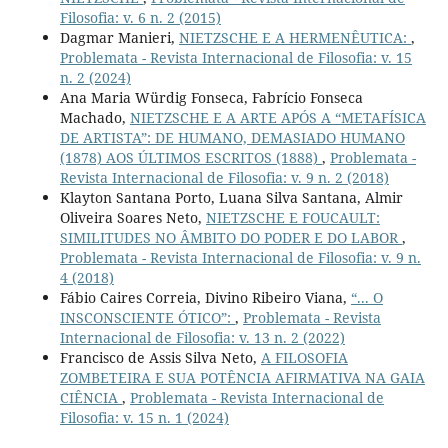
Filosofia: v. 6 n. 2 (2015)
Dagmar Manieri,
NIETZSCHE E A HERMENÊUTICA:
,
Problemata - Revista Internacional de Filosofia: v. 15
n. 2 (2024)
Ana Maria Würdig Fonseca, Fabrício Fonseca
Machado,
NIETZSCHE E A ARTE APÓS A “METAFÍSICA
DE ARTISTA”: DE HUMANO, DEMASIADO HUMANO
(1878) AOS ÚLTIMOS ESCRITOS (1888)
,
Problemata -
Revista Internacional de Filosofia: v. 9 n. 2 (2018)
Klayton Santana Porto, Luana Silva Santana, Almir
Oliveira Soares Neto,
NIETZSCHE E FOUCAULT:
SIMILITUDES NO ÂMBITO DO PODER E DO LABOR
,
Problemata - Revista Internacional de Filosofia: v. 9 n.
4 (2018)
Fábio Caires Correia, Divino Ribeiro Viana,
“... O
INSCONSCIENTE ÓTICO”:
,
Problemata - Revista
Internacional de Filosofia: v. 13 n. 2 (2022)
Francisco de Assis Silva Neto,
A FILOSOFIA
ZOMBETEIRA E SUA POTÊNCIA AFIRMATIVA NA GAIA
CIÊNCIA
,
Problemata - Revista Internacional de
Filosofia: v. 15 n. 1 (2024)