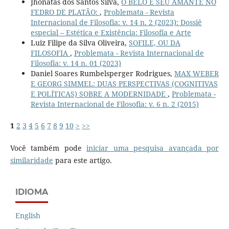
Jhonatas dos Santos Silva,
O BELO E SEU AMANTE NO
FEDRO DE PLATÃO:
,
Problemata - Revista
Internacional de Filosofia: v. 14 n. 2 (2023): Dossiê
especial – Estética e Existência: Filosofia e Arte
Luiz Filipe da Silva Oliveira,
SOFILE, OU DA
FILOSOFIA
,
Problemata - Revista Internacional de
Filosofia: v. 14 n. 01 (2023)
Daniel Soares Rumbelsperger Rodrigues,
MAX WEBER
E GEORG SIMMEL: DUAS PERSPECTIVAS (COGNITIVAS
E POLÍTICAS) SOBRE A MODERNIDADE
,
Problemata -
Revista Internacional de Filosofia: v. 6 n. 2 (2015)
1
2
3
4
5
6
7
8
9
10
>
>>
Você também pode
iniciar uma pesquisa avançada por
similaridade
para este artigo.
IDIOMA
English