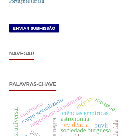
Português (Brasil)
ENVIAR SUBMISSÃO
NAVEGAR
PALAVRAS-CHAVE
impotência da natureza
inércia
rousseau.
corpo sexualizado
copérnico
justiça universal
ciências empíricas
astronomia
etnia negra.
evidência
ouvir
sociedade burguesa
palavra