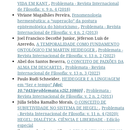
VIDA EM KANT
,
Problemata - Revista Internacional
de Filosofia: v. 9 n. 4 (2018)
Viviane Magalhães Pereira,
Fenomenologia
hermenêutica: a “superação” da postura
epistemológica do historicismo
,
Problemata - Revista
Internacional de Filosofia: v. 4 n. 2 (2013)
Joel Francisco Decothé Junior, Jéferson Luís de
Azeredo,
A TEMPORALIDADE COMO FUNDAMENTO
ONTOLÓGICO EM MARTIN HEIDEGGER
,
Problemata -
Revista Internacional de Filosofia: v. 13 n. 2 (2022)
Abel dos Santos Beserra,
O CONCEITO DE PAIXÕES DA
ALMA EM DESCARTES
,
Problemata - Revista
Internacional de Filosofia: v. 13 n. 3 (2022)
Paulo Rudi Schneider,
HEIDEGGER E A LINGUAGEM
em “Ser e tempo”
[doi:
10.7443/problemata.v2i2.10860]
,
Problemata -
Revista Internacional de Filosofia: v. 2 n. 2 (2011)
Júlia Sebba Ramalho Morais,
O CONCEITO DE
SUBJETIVIDADE NO SISTEMA DE HEGEL:
,
Problemata
- Revista Internacional de Filosofia: v. 11 n. 4 (2020):
HEGEL: DIALÉTICA, CIÊNCIA E LIBERDADE - Edição
especial