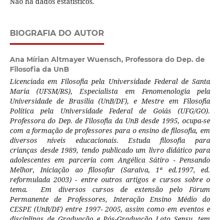
Não há dados estatísticos.
BIOGRAFIA DO AUTOR
Ana Mírian Altmayer Wuensch,
Professora do Dep. de
Filosofia da UnB
Licenciada em Filosofia pela Universidade Federal de Santa
Maria (UFSM/RS), Especialista em Fenomenologia pela
Universidade de Brasília (UnB/DF), e Mestre em Filosofia
Política pela Universidade Federal de Goiás (UFG/GO).
Professora do Dep. de Filosofia da UnB desde 1995, ocupa-se
com a formação de professores para o ensino de filosofia, em
diversos níveis educacionais. Estuda filosofia para
crianças desde 1989, tendo publicado um livro didático para
adolescentes em parceria com Angélica Sátiro - Pensando
Melhor, Iniciação ao filosofar (Saraiva, 1ª ed.1997, ed.
reformulada 2003) - entre outros artigos e cursos sobre o
tema. Em diversos cursos de extensão pelo Fórum
Permanente de Professores, Interação Ensino Médio do
CESPE (UnB/DF) entre 1997- 2005, assim como em eventos e
disciplinas de Graduação e Pós-Graduação Lato Sensu, tem