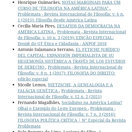
Henrique Guimarães,
NOTAS MARGINAIS PARA UM
CURSO DE "FILOSOFIA NA AMÉRICA LATINA”
,
Problemata - Revista Internacional de Filosofia: v. 6 n.
1 (2015): Filosofia desde América Latina
Cecilia Maria Pires,
DESAFIOS DA DEMOCRACIA NA
AMÉRICA LATINA
,
Problemata - Revista Internacional
de Filosofia: v. 10 n. 3 (2019): EDIÇÃO ESPECIAL:
Dossiê do GT Ética e Cidadania - ANPOF 2018
Antonio Salamanca Serrano,
EL FETICHE JURÍDICO
DEL CAPITAL: EXPANSIÓN IMPERIALISTA DE SU
HEGEMONÍA SISTÉMICA A TRAVÉS DE LOS ESTUDIOS
DE DERECHO
,
Problemata - Revista Internacional de
Filosofia: v. 8 n. 1 (2017): FILOSOFIA DO DIREITO:
edição especial
Nicolle Lemos,
NIETZSCHE, A GENEALOGIA E A
FALÁCIA GENÉTICA
,
Problemata - Revista
Internacional de Filosofia: v. 12 n. 2 (2021)
Fernando Magalhães,
Socialismo na América Latina?
Olhai o Exemplo do Leste Europeu
,
Problemata -
Revista Internacional de Filosofia: v. 7 n. 3 (2016):
FILOSOFIA POLÍTICA CRÍTICA | N° Especial da Revista
Problemata
Italo Bezerra de Lima, Luciano da Silva,
A