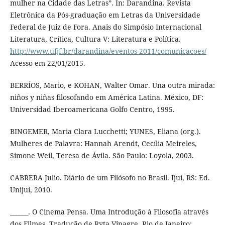
mulher na Cidade das Letras”. In: Darandina. Revista
Eletrônica da Pós-graduação em Letras da Universidade
Federal de Juiz de Fora. Anais do Simpósio Internacional
Literatura, Crítica, Cultura V: Literatura e Política.
http://www.ufjf.br/darandina/eventos-2011/comunicacoes/
Acesso em 22/01/2015.
BERRÍOS, Mario, e KOHAN, Walter Omar. Una outra mirada:
niños y niñas filosofando em América Latina. México, DF:
Universidad Iberoamericana Golfo Centro, 1995.
BINGEMER, Maria Clara Lucchetti; YUNES, Eliana (org.).
Mulheres de Palavra: Hannah Arendt, Cecília Meireles,
Simone Weil, Teresa de Ávila. São Paulo: Loyola, 2003.
CABRERA Julio. Diário de um Filósofo no Brasil. Ijuí, RS: Ed.
Unijuí, 2010.
______. O Cinema Pensa. Uma Introdução à Filosofia através
dos Filmes. Tradução de Ryta Vinagre. Rio de Janeiro: