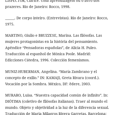
LISPECTOR, Clarice. Uma aprendizagem ou o livro dos
prazeres. Rio de Janeiro: Rocco, 1998.
______. De corpo inteiro. (Entrevistas). Rio de Janeiro: Rocco,
1975.
MARTINO, Giulio e BRUZZESE, Marina. Las filósofas. Las
mujeres protagonistas en la história del pensamiento.
Apêndice “Pensadoras españolas”, de Alicia H. Puleo.
Traducción al espanhol de Mónica Poole. Madrid:
Edicciones Cátedra, 1996. Colección femenismos.
MUNIZ-HUBERMAN, Angelina. “María Zambrano y el
concepto de exilio.” IN: KAMAJI, Greta Rivara (coord.).
Vocación por la Sombra. México, DF: ӗdere, 2003.
MURARO, Luisa. “Nuestra capacidad común de infinito”. In:
DIÓTIMA (coletivo de filósofas italianas). Traer al mundo el
mundo. Objeto y objetividad a la luz de la diferencia sexual.
Traducción de Maria Milagros Rivera Garretas. Barcelona: