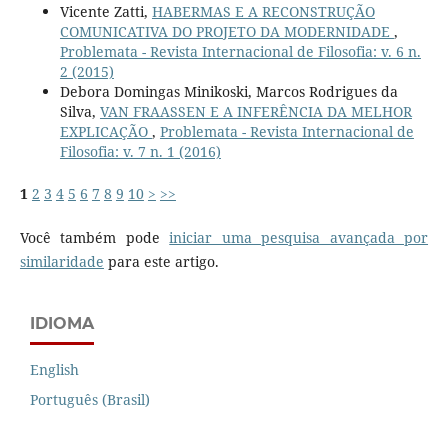
Vicente Zatti,
HABERMAS E A RECONSTRUÇÃO
COMUNICATIVA DO PROJETO DA MODERNIDADE
,
Problemata - Revista Internacional de Filosofia: v. 6 n.
2 (2015)
Debora Domingas Minikoski, Marcos Rodrigues da
Silva,
VAN FRAASSEN E A INFERÊNCIA DA MELHOR
EXPLICAÇÃO
,
Problemata - Revista Internacional de
Filosofia: v. 7 n. 1 (2016)
1
2
3
4
5
6
7
8
9
10
>
>>
Você também pode
iniciar uma pesquisa avançada por
similaridade
para este artigo.
IDIOMA
English
Português (Brasil)