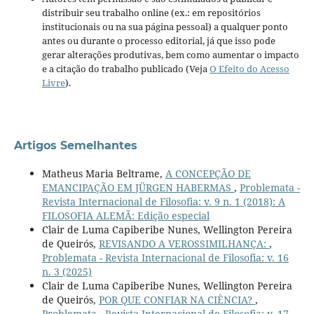
distribuir seu trabalho online (ex.: em repositórios
institucionais ou na sua página pessoal) a qualquer ponto
antes ou durante o processo editorial, já que isso pode
gerar alterações produtivas, bem como aumentar o impacto
e a citação do trabalho publicado (Veja
O Efeito do Acesso
Livre
).
Artigos Semelhantes
Matheus Maria Beltrame,
A CONCEPÇÃO DE
EMANCIPAÇÃO EM JÜRGEN HABERMAS
,
Problemata -
Revista Internacional de Filosofia: v. 9 n. 1 (2018): A
FILOSOFIA ALEMÃ: Edição especial
Clair de Luma Capiberibe Nunes, Wellington Pereira
de Queirós,
REVISANDO A VEROSSIMILHANÇA:
,
Problemata - Revista Internacional de Filosofia: v. 16
n. 3 (2025)
Clair de Luma Capiberibe Nunes, Wellington Pereira
de Queirós,
POR QUE CONFIAR NA CIÊNCIA?
,
Problemata - Revista Internacional de Filosofia: v. 17