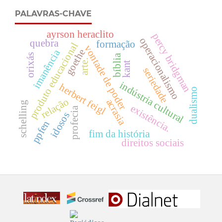
PALAVRAS-CHAVE
ayrson heraclito
percy bridgman
operacionalismo
quebra
formação
produto educacional
vontade de poder
goethe
imanência
orixás
bíblia
arte.
kant
seriedade
indústria cultural
herbert feigl
dualismo
relação
acrasia
schelling
existência.
profecia
idosos
ppfen
fim da história
direitos sociais