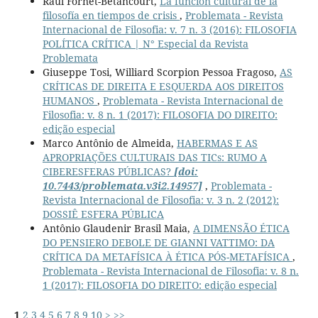
Raúl Fornet-Betancourt,
La función cultural de la
filosofía en tiempos de crisis
,
Problemata - Revista
Internacional de Filosofia: v. 7 n. 3 (2016): FILOSOFIA
POLÍTICA CRÍTICA | N° Especial da Revista
Problemata
Giuseppe Tosi, Williard Scorpion Pessoa Fragoso,
AS
CRÍTICAS DE DIREITA E ESQUERDA AOS DIREITOS
HUMANOS
,
Problemata - Revista Internacional de
Filosofia: v. 8 n. 1 (2017): FILOSOFIA DO DIREITO:
edição especial
Marco Antônio de Almeida,
HABERMAS E AS
APROPRIAÇÕES CULTURAIS DAS TICs: RUMO A
CIBERESFERAS PÚBLICAS?
[doi:
10.7443/problemata.v3i2.14957]
,
Problemata -
Revista Internacional de Filosofia: v. 3 n. 2 (2012):
DOSSIÊ ESFERA PÚBLICA
Antônio Glaudenir Brasil Maia,
A DIMENSÃO ÉTICA
DO PENSIERO DEBOLE DE GIANNI VATTIMO: DA
CRÍTICA DA METAFÍSICA À ÉTICA PÓS-METAFÍSICA
,
Problemata - Revista Internacional de Filosofia: v. 8 n.
1 (2017): FILOSOFIA DO DIREITO: edição especial
1
2
3
4
5
6
7
8
9
10
>
>>