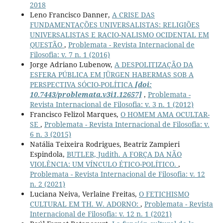
2018
Leno Francisco Danner,
A CRISE DAS
FUNDAMENTAÇÕES UNIVERSALISTAS: RELIGIÕES
UNIVERSALISTAS E RACIO-NALISMO OCIDENTAL EM
QUESTÃO
,
Problemata - Revista Internacional de
Filosofia: v. 7 n. 1 (2016)
Jorge Adriano Lubenow,
A DESPOLITIZAÇÃO DA
ESFERA PÚBLICA EM JÜRGEN HABERMAS SOB A
PERSPECTIVA SÓCIO-POLÍTICA
[doi:
10.7443/problemata.v3i1.12657]
,
Problemata -
Revista Internacional de Filosofia: v. 3 n. 1 (2012)
Francisco Felizol Marques,
O HOMEM AMA OCULTAR-
SE
,
Problemata - Revista Internacional de Filosofia: v.
6 n. 3 (2015)
Natália Teixeira Rodrigues, Beatriz Zampieri
Espindola,
BUTLER, Judith. A FORÇA DA NÃO
VIOLÊNCIA: UM VÍNCULO ÉTICO-POLÍTICO.
,
Problemata - Revista Internacional de Filosofia: v. 12
n. 2 (2021)
Luciana Neiva, Verlaine Freitas,
O FETICHISMO
CULTURAL EM TH. W. ADORNO:
,
Problemata - Revista
Internacional de Filosofia: v. 12 n. 1 (2021)