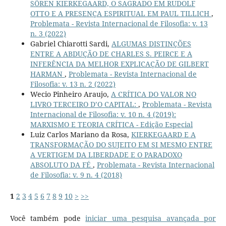
SÖREN KIERKEGAARD, O SAGRADO EM RUDOLF
OTTO E A PRESENÇA ESPIRITUAL EM PAUL TILLICH
,
Problemata - Revista Internacional de Filosofia: v. 13
n. 3 (2022)
Gabriel Chiarotti Sardi,
ALGUMAS DISTINÇÕES
ENTRE A ABDUÇÃO DE CHARLES S. PEIRCE E A
INFERÊNCIA DA MELHOR EXPLICAÇÃO DE GILBERT
HARMAN
,
Problemata - Revista Internacional de
Filosofia: v. 13 n. 2 (2022)
Wecio Pinheiro Araujo,
A CRÍTICA DO VALOR NO
LIVRO TERCEIRO D’O CAPITAL:
,
Problemata - Revista
Internacional de Filosofia: v. 10 n. 4 (2019):
MARXISMO E TEORIA CRÍTICA - Edição Especial
Luiz Carlos Mariano da Rosa,
KIERKEGAARD E A
TRANSFORMAÇÃO DO SUJEITO EM SI MESMO ENTRE
A VERTIGEM DA LIBERDADE E O PARADOXO
ABSOLUTO DA FÉ
,
Problemata - Revista Internacional
de Filosofia: v. 9 n. 4 (2018)
1
2
3
4
5
6
7
8
9
10
>
>>
Você também pode
iniciar uma pesquisa avançada por