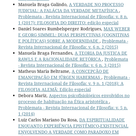
Manuela Braga Galindo,
A VERDADE NO PROCESSO
JUDICIAL: A FALÁCIA DA VERDADE METAFÍSICA
,
Problemata - Revista Internacional de Filosofia: v. 8 n.
1 (2017): FILOSOFIA DO DIREITO: edição especial
Daniel Soares Rumbelsperger Rodrigues,
MAX WEBER
E GEORG SIMMEL: DUAS PERSPECTIVAS (COGNITIVAS
E POLÍTICAS) SOBRE A MODERNIDADE
,
Problemata -
Revista Internacional de Filosofia: v. 6 n. 2 (2015)
Manuela Braga Fernandes,
A TEORIA DA JUSTIÇA DE
RAWLS E A RACIONALIDADE RETÓRICA
,
Problemata
- Revista Internacional de Filosofia: v. 6 n. 3 (2015)
Matheus Maria Beltrame,
A CONCEPÇÃO DE
EMANCIPAÇÃO EM JÜRGEN HABERMAS
,
Problemata -
Revista Internacional de Filosofia: v. 9 n. 1 (2018): A
FILOSOFIA ALEMÃ: Edição especial
Debora Mariz,
Aspectos psicofisiológicos envolvidos no
processo de habituação na Ética aristotélica
,
Problemata - Revista Internacional de Filosofia: v. 5 n.
1 (2014)
Luiz Carlos Mariano Da Rosa,
DA ESPIRITUALIDADE
ENQUANTO EXPERIÊNCIA EPISTÊMICO-EXISTENCIAL
ENVOLVENDO A VERDADE COMO PARADOXO EM