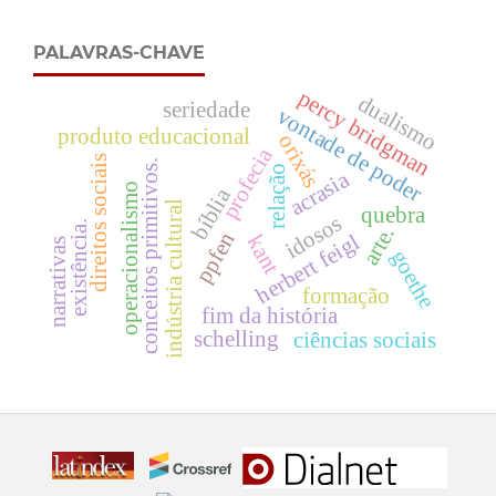
PALAVRAS-CHAVE
percy bridgman
dualismo
seriedade
vontade de poder
produto educacional
orixás
profecia
direitos sociais
conceitos primitivos.
relação
acrasia
operacionalismo
bíblia
indústria cultural
quebra
idosos
existência.
arte.
ppfen
herbert feigl
kant
narrativas
goethe
formação
fim da história
schelling
ciências sociais