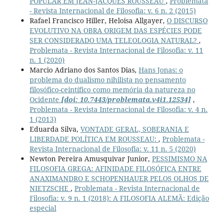
POPULAR EM JEAN-JACQUES ROUSSEAU
,
Problemata
- Revista Internacional de Filosofia: v. 6 n. 2 (2015)
Rafael Francisco Hiller, Heloisa Allgayer,
O DISCURSO
EVOLUTIVO NA OBRA ORIGEM DAS ESPÉCIES PODE
SER CONSIDERADO UMA TELEOLOGIA NATURAL?
,
Problemata - Revista Internacional de Filosofia: v. 11
n. 1 (2020)
Marcio Adriano dos Santos Dias,
Hans Jonas: o
problema do dualismo nihilista no pensamento
filosófico-ceintífico como memória da natureza no
Ocidente
[doi: 10.7443/problemata.v4i1.12534]
,
Problemata - Revista Internacional de Filosofia: v. 4 n.
1 (2013)
Eduarda Silva,
VONTADE GERAL, SOBERANIA E
LIBERDADE POLÍTICA EM ROUSSEAU:
,
Problemata -
Revista Internacional de Filosofia: v. 11 n. 5 (2020)
Newton Pereira Amusquivar Junior,
PESSIMISMO NA
FILOSOFIA GREGA: AFINIDADE FILOSÓFICA ENTRE
ANAXIMANDRO E SCHOPENHAUER PELOS OLHOS DE
NIETZSCHE
,
Problemata - Revista Internacional de
Filosofia: v. 9 n. 1 (2018): A FILOSOFIA ALEMÃ: Edição
especial