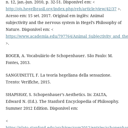
n. 12, jan.-jun. 2010, p. 32-51. Disponível em: <
http://ojs.hegelbrasil.org/index.php/reh/article/view/42/37
>.
Acesso em: 15 set. 2017. Original em inglês: Animal
subjectivity and the nervous system in Hegel’s Philosophy of
Nature. Disponível em: <
https://www.academia.edu/797764/Animal_Subjectivity_and_th
>.
ROGER, A. Vocabulário de Schopenhauer. São Paulo: M.
Fontes, 2013.
SANGUINETTI, F. La teoria hegeliana della sensazione.
Trento: Verifiche, 2015.
SHAPSHAY, S. Schopenhauer’s Aesthetics. In: ZALTA,
Edward N. (Ed.). The Stanford Encyclopedia of Philosophy.
Summer 2012 Edition. Disponível em:
<
https://plato.stanford.edu/archives/sum2012/entries/schopenha